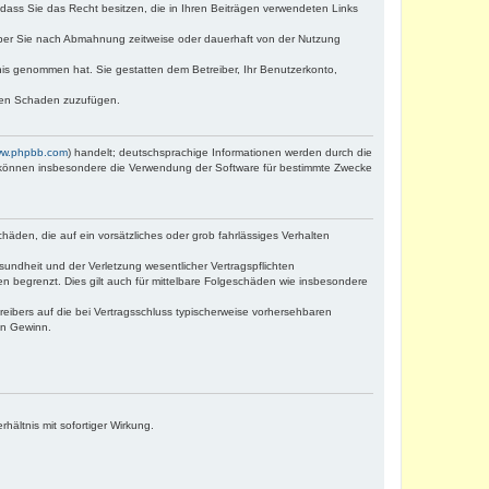
, dass Sie das Recht besitzen, die in Ihren Beiträgen verwendeten Links
iber Sie nach Abmahnung zeitweise oder dauerhaft von der Nutzung
ntnis genommen hat. Sie gestatten dem Betreiber, Ihr Benutzerkonto,
tten Schaden zuzufügen.
w.phpbb.com
) handelt; deutschsprachige Informationen werden durch die
e können insbesondere die Verwendung der Software für bestimmte Zwecke
häden, die auf ein vorsätzliches oder grob fahrlässiges Verhalten
undheit und der Verletzung wesentlicher Vertragspflichten
n begrenzt. Dies gilt auch für mittelbare Folgeschäden wie insbesondere
eibers auf die bei Vertragsschluss typischerweise vorhersehbaren
en Gewinn.
ältnis mit sofortiger Wirkung.