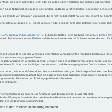
te enthält, die gegen geltendes Recht oder die guten Sitten verstoßen. Sie erklären insbesondere
egen diese Nutzungsbedingungen oder anderer im Board veröffentlichten Regeln kann der Betre
 die Inhalte von Beiträgen übernimmt, die er nicht selbst erstellt hat oder die er nicht zur Ken
dern, sofern sie gegen o. g. Regeln verstoßen oder geeignet sind, dem Betreiber oder einem Dri
r „
GNU General Public License v2
“ (GPL) bereitgestellten Foren-Software von phpBB Limited (
ww
ellt. Beide haben keinen Einfluss auf die Art und Weise, wie die Software verwendet wird. Si
 und Gesundheit und der Verletzung wesentlicher Vertragspflichten (Kardinalpflichten) nur für Sc
wie insbesondere entgangenen Gewinn.
der grob fahrlässigem Verhalten oder bei Schäden aus der Verletzung von Leben, Körper und Ges
rhersehbaren Schäden und im übrigen der Höhe nach auf die vertragstypischen Durchschnittsschäde
von Leben, Körper und Gesundheit oder vorsätzlichem oder grob fahrlässigem Verhalten des Betr
Durchschnittsschäden begrenzt. Dies gilt auch für mittelbare Schäden, insbesondere entgangen
gunsten der Mitarbeiter und Erfüllungsgehilfen des Betreibers.
ben unberührt.
enschutzerklärung zu ändern. Die Änderung wird dem Nutzer per E-Mail mitgeteilt.
lle des Widerspruchs erlischt das zwischen dem Betreiber und dem Nutzer bestehende Vertragsverh
utzer den Änderungen zugestimmt hat.
ind in der Datenschutzerklärung enthalten.