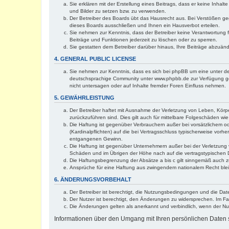
Sie erklären mit der Erstellung eines Beitrags, dass er keine Inhal
und Bilder zu setzen bzw. zu verwenden.
Der Betreiber des Boards übt das Hausrecht aus. Bei Verstößen g
dieses Boards ausschließen und Ihnen ein Hausverbot erteilen.
Sie nehmen zur Kenntnis, dass der Betreiber keine Verantwortung für
Beiträge und Funktionen jederzeit zu löschen oder zu sperren.
Sie gestatten dem Betreiber darüber hinaus, Ihre Beiträge abzuän
4. GENERAL PUBLIC LICENSE
Sie nehmen zur Kenntnis, dass es sich bei phpBB um eine unter de
deutschsprachige Community unter www.phpbb.de zur Verfügung gest
nicht untersagen oder auf Inhalte fremder Foren Einfluss nehmen.
5. GEWÄHRLEISTUNG
Der Betreiber haftet mit Ausnahme der Verletzung von Leben, Körper
zurückzuführen sind. Dies gilt auch für mittelbare Folgeschäden 
Die Haftung ist gegenüber Verbrauchern außer bei vorsätzlichem o
(Kardinalpflichten) auf die bei Vertragsschluss typischerweise vo
entgangenen Gewinn.
Die Haftung ist gegenüber Unternehmern außer bei der Verletzung 
Schäden und im Übrigen der Höhe nach auf die vertragstypischen 
Die Haftungsbegrenzung der Absätze a bis c gilt sinngemäß auch zu
Ansprüche für eine Haftung aus zwingendem nationalem Recht blei
6. ÄNDERUNGSVORBEHALT
Der Betreiber ist berechtigt, die Nutzungsbedingungen und die Dat
Der Nutzer ist berechtigt, den Änderungen zu widersprechen. Im Fa
Die Änderungen gelten als anerkannt und verbindlich, wenn der N
Informationen über den Umgang mit Ihren persönlichen Daten s