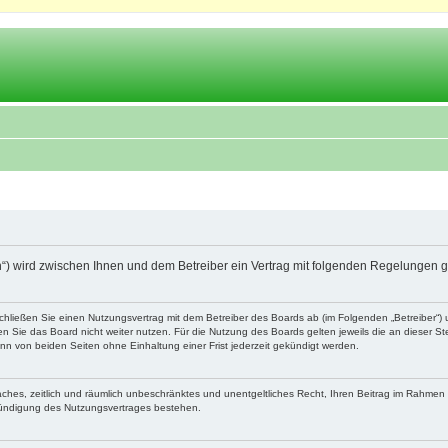
.ch“) wird zwischen Ihnen und dem Betreiber ein Vertrag mit folgenden Regelungen 
schließen Sie einen Nutzungsvertrag mit dem Betreiber des Boards ab (im Folgenden „Betreiber“
 Sie das Board nicht weiter nutzen. Für die Nutzung des Boards gelten jeweils die an dieser Ste
n von beiden Seiten ohne Einhaltung einer Frist jederzeit gekündigt werden.
nfaches, zeitlich und räumlich unbeschränktes und unentgeltliches Recht, Ihren Beitrag im Rahme
Kündigung des Nutzungsvertrages bestehen.