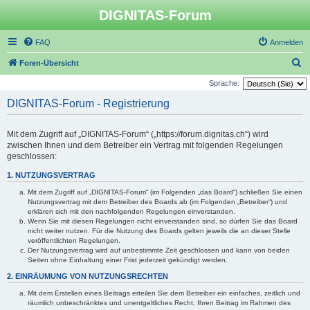
DIGNITAS-Forum
FAQ
Anmelden
S
Foren-Übersicht
u
Sprache:
c
DIGNITAS-Forum - Registrierung
h
e
Mit dem Zugriff auf „DIGNITAS-Forum“ („https://forum.dignitas.ch“) wird
zwischen Ihnen und dem Betreiber ein Vertrag mit folgenden Regelungen
geschlossen:
1. NUTZUNGSVERTRAG
Mit dem Zugriff auf „DIGNITAS-Forum“ (im Folgenden „das Board“) schließen Sie einen
Nutzungsvertrag mit dem Betreiber des Boards ab (im Folgenden „Betreiber“) und
erklären sich mit den nachfolgenden Regelungen einverstanden.
Wenn Sie mit diesen Regelungen nicht einverstanden sind, so dürfen Sie das Board
nicht weiter nutzen. Für die Nutzung des Boards gelten jeweils die an dieser Stelle
veröffentlichten Regelungen.
Der Nutzungsvertrag wird auf unbestimmte Zeit geschlossen und kann von beiden
Seiten ohne Einhaltung einer Frist jederzeit gekündigt werden.
2. EINRÄUMUNG VON NUTZUNGSRECHTEN
Mit dem Erstellen eines Beitrags erteilen Sie dem Betreiber ein einfaches, zeitlich und
räumlich unbeschränktes und unentgeltliches Recht, Ihren Beitrag im Rahmen des