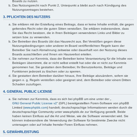
Boards zu nutzen.
Das Nutzungsrecht nach Punkt 2, Unterpunkt a bleibt auch nach Kündigung des
Nutzungsvertrages bestehen.
3. PFLICHTEN DES NUTZERS
Sie erklären mit der Erstellung eines Beitrags, dass er keine Inhalte enthält, die gegen
geltendes Recht oder die guten Sitten verstoßen. Sie erklären insbesondere, dass
Sie das Recht besitzen, die in Ihren Beiträgen verwendeten Links und Bilder zu
setzen bzw. zu verwenden.
Der Betreiber des Boards übt das Hausrecht aus. Bei Verstößen gegen diese
Nutzungsbedingungen oder anderer im Board veröffentlichten Regeln kann der
Betreiber Sie nach Abmahnung zeitweise oder dauerhaft von der Nutzung dieses
Boards ausschließen und Ihnen ein Hausverbot erteilen.
Sie nehmen zur Kenntnis, dass der Betreiber keine Verantwortung für die Inhalte von
Beiträgen übernimmt, die er nicht selbst erstellt hat oder die er nicht zur Kenntnis
genommen hat. Sie gestatten dem Betreiber, Ihr Benutzerkonto, Beiträge und
Funktionen jederzeit zu löschen oder zu sperren.
Sie gestatten dem Betreiber darüber hinaus, Ihre Beiträge abzuändern, sofern sie
gegen o. g. Regeln verstoßen oder geeignet sind, dem Betreiber oder einem Dritten
Schaden zuzufügen.
4. GENERAL PUBLIC LICENSE
Sie nehmen zur Kenntnis, dass es sich bei phpBB um eine unter der „
GNU General Public License v2
“ (GPL) bereitgestellten Foren-Software von phpBB
Limited (
www.phpbb.com
) handelt; deutschsprachige Informationen werden durch die
deutschsprachige Community unter www.phpbb.de zur Verfügung gestellt. Beide
haben keinen Einfluss auf die Art und Weise, wie die Software verwendet wird. Sie
können insbesondere die Verwendung der Software für bestimmte Zwecke nicht
untersagen oder auf Inhalte fremder Foren Einfluss nehmen.
5. GEWÄHRLEISTUNG