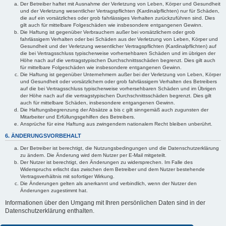
Der Betreiber haftet mit Ausnahme der Verletzung von Leben, Körper und Gesundheit
und der Verletzung wesentlicher Vertragspflichten (Kardinalpflichten) nur für Schäden,
die auf ein vorsätzliches oder grob fahrlässiges Verhalten zurückzuführen sind. Dies
gilt auch für mittelbare Folgeschäden wie insbesondere entgangenen Gewinn.
Die Haftung ist gegenüber Verbrauchern außer bei vorsätzlichem oder grob
fahrlässigem Verhalten oder bei Schäden aus der Verletzung von Leben, Körper und
Gesundheit und der Verletzung wesentlicher Vertragspflichten (Kardinalpflichten) auf
die bei Vertragsschluss typischerweise vorhersehbaren Schäden und im übrigen der
Höhe nach auf die vertragstypischen Durchschnittsschäden begrenzt. Dies gilt auch
für mittelbare Folgeschäden wie insbesondere entgangenen Gewinn.
Die Haftung ist gegenüber Unternehmern außer bei der Verletzung von Leben, Körper
und Gesundheit oder vorsätzlichem oder grob fahrlässigem Verhalten des Betreibers
auf die bei Vertragsschluss typischerweise vorhersehbaren Schäden und im Übrigen
der Höhe nach auf die vertragstypischen Durchschnittsschäden begrenzt. Dies gilt
auch für mittelbare Schäden, insbesondere entgangenen Gewinn.
Die Haftungsbegrenzung der Absätze a bis c gilt sinngemäß auch zugunsten der
Mitarbeiter und Erfüllungsgehilfen des Betreibers.
Ansprüche für eine Haftung aus zwingendem nationalem Recht bleiben unberührt.
6. ÄNDERUNGSVORBEHALT
Der Betreiber ist berechtigt, die Nutzungsbedingungen und die Datenschutzerklärung
zu ändern. Die Änderung wird dem Nutzer per E-Mail mitgeteilt.
Der Nutzer ist berechtigt, den Änderungen zu widersprechen. Im Falle des
Widerspruchs erlischt das zwischen dem Betreiber und dem Nutzer bestehende
Vertragsverhältnis mit sofortiger Wirkung.
Die Änderungen gelten als anerkannt und verbindlich, wenn der Nutzer den
Änderungen zugestimmt hat.
Informationen über den Umgang mit Ihren persönlichen Daten sind in der
Datenschutzerklärung enthalten.