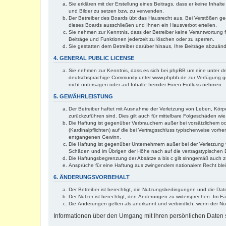
Sie erklären mit der Erstellung eines Beitrags, dass er keine Inhal
und Bilder zu setzen bzw. zu verwenden.
Der Betreiber des Boards übt das Hausrecht aus. Bei Verstößen g
dieses Boards ausschließen und Ihnen ein Hausverbot erteilen.
Sie nehmen zur Kenntnis, dass der Betreiber keine Verantwortung für
Beiträge und Funktionen jederzeit zu löschen oder zu sperren.
Sie gestatten dem Betreiber darüber hinaus, Ihre Beiträge abzuän
4. GENERAL PUBLIC LICENSE
Sie nehmen zur Kenntnis, dass es sich bei phpBB um eine unter de
deutschsprachige Community unter www.phpbb.de zur Verfügung gest
nicht untersagen oder auf Inhalte fremder Foren Einfluss nehmen.
5. GEWÄHRLEISTUNG
Der Betreiber haftet mit Ausnahme der Verletzung von Leben, Körper
zurückzuführen sind. Dies gilt auch für mittelbare Folgeschäden 
Die Haftung ist gegenüber Verbrauchern außer bei vorsätzlichem o
(Kardinalpflichten) auf die bei Vertragsschluss typischerweise vo
entgangenen Gewinn.
Die Haftung ist gegenüber Unternehmern außer bei der Verletzung 
Schäden und im Übrigen der Höhe nach auf die vertragstypischen 
Die Haftungsbegrenzung der Absätze a bis c gilt sinngemäß auch zu
Ansprüche für eine Haftung aus zwingendem nationalem Recht blei
6. ÄNDERUNGSVORBEHALT
Der Betreiber ist berechtigt, die Nutzungsbedingungen und die Dat
Der Nutzer ist berechtigt, den Änderungen zu widersprechen. Im Fa
Die Änderungen gelten als anerkannt und verbindlich, wenn der N
Informationen über den Umgang mit Ihren persönlichen Daten s