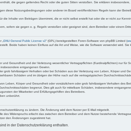
te enthält, die gegen geltendes Recht oder die guten Sitten verstoßen. Sie erklären insbesondere
egen diese Nutzungsbedingungen oder anderer im Board veröffentlichten Regeln kann der Betre
 die Inhalte von Beiträgen übernimmt, die er nicht selbst erstellt hat oder die er nicht zur Ken
dern, sofern sie gegen o. g. Regeln verstoßen oder geeignet sind, dem Betreiber oder einem Dri
r „
GNU General Public License v2
“ (GPL) bereitgestellten Foren-Software von phpBB Limited (
ww
ellt. Beide haben keinen Einfluss auf die Art und Weise, wie die Software verwendet wird. Si
 und Gesundheit und der Verletzung wesentlicher Vertragspflichten (Kardinalpflichten) nur für Sc
wie insbesondere entgangenen Gewinn.
der grob fahrlässigem Verhalten oder bei Schäden aus der Verletzung von Leben, Körper und Ges
rhersehbaren Schäden und im übrigen der Höhe nach auf die vertragstypischen Durchschnittsschäde
von Leben, Körper und Gesundheit oder vorsätzlichem oder grob fahrlässigem Verhalten des Betr
Durchschnittsschäden begrenzt. Dies gilt auch für mittelbare Schäden, insbesondere entgangen
gunsten der Mitarbeiter und Erfüllungsgehilfen des Betreibers.
ben unberührt.
enschutzerklärung zu ändern. Die Änderung wird dem Nutzer per E-Mail mitgeteilt.
lle des Widerspruchs erlischt das zwischen dem Betreiber und dem Nutzer bestehende Vertragsverh
utzer den Änderungen zugestimmt hat.
ind in der Datenschutzerklärung enthalten.