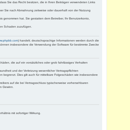
, dass Sie das Recht besitzen, die in Ihren Beiträgen verwendeten Links
iber Sie nach Abmahnung zeitweise oder dauerhaft von der Nutzung
ntnis genommen hat. Sie gestatten dem Betreiber, Ihr Benutzerkonto,
tten Schaden zuzufügen.
w.phpbb.com
) handelt; deutschsprachige Informationen werden durch die
e können insbesondere die Verwendung der Software für bestimmte Zwecke
häden, die auf ein vorsätzliches oder grob fahrlässiges Verhalten
undheit und der Verletzung wesentlicher Vertragspflichten
n begrenzt. Dies gilt auch für mittelbare Folgeschäden wie insbesondere
eibers auf die bei Vertragsschluss typischerweise vorhersehbaren
en Gewinn.
ältnis mit sofortiger Wirkung.