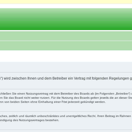
.ch“) wird zwischen Ihnen und dem Betreiber ein Vertrag mit folgenden Regelungen 
schließen Sie einen Nutzungsvertrag mit dem Betreiber des Boards ab (im Folgenden „Betreiber“
 Sie das Board nicht weiter nutzen. Für die Nutzung des Boards gelten jeweils die an dieser Ste
n von beiden Seiten ohne Einhaltung einer Frist jederzeit gekündigt werden.
nfaches, zeitlich und räumlich unbeschränktes und unentgeltliches Recht, Ihren Beitrag im Rahme
Kündigung des Nutzungsvertrages bestehen.