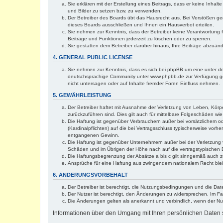
Sie erklären mit der Erstellung eines Beitrags, dass er keine Inhal
und Bilder zu setzen bzw. zu verwenden.
Der Betreiber des Boards übt das Hausrecht aus. Bei Verstößen g
dieses Boards ausschließen und Ihnen ein Hausverbot erteilen.
Sie nehmen zur Kenntnis, dass der Betreiber keine Verantwortung für
Beiträge und Funktionen jederzeit zu löschen oder zu sperren.
Sie gestatten dem Betreiber darüber hinaus, Ihre Beiträge abzuän
4. GENERAL PUBLIC LICENSE
Sie nehmen zur Kenntnis, dass es sich bei phpBB um eine unter de
deutschsprachige Community unter www.phpbb.de zur Verfügung gest
nicht untersagen oder auf Inhalte fremder Foren Einfluss nehmen.
5. GEWÄHRLEISTUNG
Der Betreiber haftet mit Ausnahme der Verletzung von Leben, Körper
zurückzuführen sind. Dies gilt auch für mittelbare Folgeschäden 
Die Haftung ist gegenüber Verbrauchern außer bei vorsätzlichem o
(Kardinalpflichten) auf die bei Vertragsschluss typischerweise vo
entgangenen Gewinn.
Die Haftung ist gegenüber Unternehmern außer bei der Verletzung 
Schäden und im Übrigen der Höhe nach auf die vertragstypischen 
Die Haftungsbegrenzung der Absätze a bis c gilt sinngemäß auch zu
Ansprüche für eine Haftung aus zwingendem nationalem Recht blei
6. ÄNDERUNGSVORBEHALT
Der Betreiber ist berechtigt, die Nutzungsbedingungen und die Dat
Der Nutzer ist berechtigt, den Änderungen zu widersprechen. Im Fa
Die Änderungen gelten als anerkannt und verbindlich, wenn der N
Informationen über den Umgang mit Ihren persönlichen Daten s