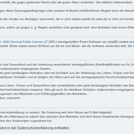
te enthält, die gegen geltendes Recht oder die guten Sitten verstoßen. Sie erklären insbesondere
egen diese Nutzungsbedingungen oder anderer im Board veröffentlichten Regeln kann der Betre
 die Inhalte von Beiträgen übernimmt, die er nicht selbst erstellt hat oder die er nicht zur Ken
dern, sofern sie gegen o. g. Regeln verstoßen oder geeignet sind, dem Betreiber oder einem Dri
r „
GNU General Public License v2
“ (GPL) bereitgestellten Foren-Software von phpBB Limited (
ww
ellt. Beide haben keinen Einfluss auf die Art und Weise, wie die Software verwendet wird. Si
 und Gesundheit und der Verletzung wesentlicher Vertragspflichten (Kardinalpflichten) nur für Sc
wie insbesondere entgangenen Gewinn.
der grob fahrlässigem Verhalten oder bei Schäden aus der Verletzung von Leben, Körper und Ges
rhersehbaren Schäden und im übrigen der Höhe nach auf die vertragstypischen Durchschnittsschäde
von Leben, Körper und Gesundheit oder vorsätzlichem oder grob fahrlässigem Verhalten des Betr
Durchschnittsschäden begrenzt. Dies gilt auch für mittelbare Schäden, insbesondere entgangen
gunsten der Mitarbeiter und Erfüllungsgehilfen des Betreibers.
ben unberührt.
enschutzerklärung zu ändern. Die Änderung wird dem Nutzer per E-Mail mitgeteilt.
lle des Widerspruchs erlischt das zwischen dem Betreiber und dem Nutzer bestehende Vertragsverh
utzer den Änderungen zugestimmt hat.
ind in der Datenschutzerklärung enthalten.