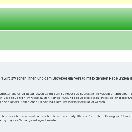
.ch“) wird zwischen Ihnen und dem Betreiber ein Vertrag mit folgenden Regelungen 
schließen Sie einen Nutzungsvertrag mit dem Betreiber des Boards ab (im Folgenden „Betreiber“
 Sie das Board nicht weiter nutzen. Für die Nutzung des Boards gelten jeweils die an dieser Ste
n von beiden Seiten ohne Einhaltung einer Frist jederzeit gekündigt werden.
nfaches, zeitlich und räumlich unbeschränktes und unentgeltliches Recht, Ihren Beitrag im Rahme
Kündigung des Nutzungsvertrages bestehen.