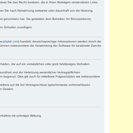
, dass Sie das Recht besitzen, die in Ihren Beiträgen verwendeten Links
iber Sie nach Abmahnung zeitweise oder dauerhaft von der Nutzung
ntnis genommen hat. Sie gestatten dem Betreiber, Ihr Benutzerkonto,
tten Schaden zuzufügen.
w.phpbb.com
) handelt; deutschsprachige Informationen werden durch die
e können insbesondere die Verwendung der Software für bestimmte Zwecke
häden, die auf ein vorsätzliches oder grob fahrlässiges Verhalten
undheit und der Verletzung wesentlicher Vertragspflichten
n begrenzt. Dies gilt auch für mittelbare Folgeschäden wie insbesondere
eibers auf die bei Vertragsschluss typischerweise vorhersehbaren
en Gewinn.
ältnis mit sofortiger Wirkung.