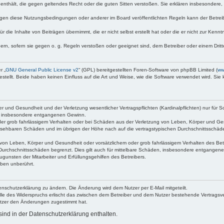
te enthält, die gegen geltendes Recht oder die guten Sitten verstoßen. Sie erklären insbesondere
egen diese Nutzungsbedingungen oder anderer im Board veröffentlichten Regeln kann der Betre
 die Inhalte von Beiträgen übernimmt, die er nicht selbst erstellt hat oder die er nicht zur Ken
dern, sofern sie gegen o. g. Regeln verstoßen oder geeignet sind, dem Betreiber oder einem Dri
r „
GNU General Public License v2
“ (GPL) bereitgestellten Foren-Software von phpBB Limited (
ww
ellt. Beide haben keinen Einfluss auf die Art und Weise, wie die Software verwendet wird. Si
 und Gesundheit und der Verletzung wesentlicher Vertragspflichten (Kardinalpflichten) nur für Sc
wie insbesondere entgangenen Gewinn.
der grob fahrlässigem Verhalten oder bei Schäden aus der Verletzung von Leben, Körper und Ges
rhersehbaren Schäden und im übrigen der Höhe nach auf die vertragstypischen Durchschnittsschäde
von Leben, Körper und Gesundheit oder vorsätzlichem oder grob fahrlässigem Verhalten des Betr
Durchschnittsschäden begrenzt. Dies gilt auch für mittelbare Schäden, insbesondere entgangen
gunsten der Mitarbeiter und Erfüllungsgehilfen des Betreibers.
ben unberührt.
enschutzerklärung zu ändern. Die Änderung wird dem Nutzer per E-Mail mitgeteilt.
lle des Widerspruchs erlischt das zwischen dem Betreiber und dem Nutzer bestehende Vertragsverh
utzer den Änderungen zugestimmt hat.
ind in der Datenschutzerklärung enthalten.