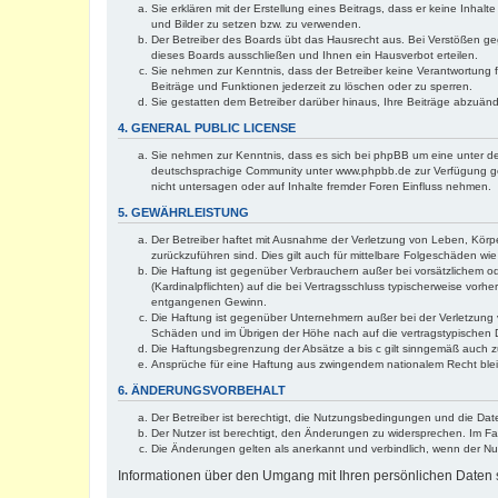
Sie erklären mit der Erstellung eines Beitrags, dass er keine Inhal
und Bilder zu setzen bzw. zu verwenden.
Der Betreiber des Boards übt das Hausrecht aus. Bei Verstößen g
dieses Boards ausschließen und Ihnen ein Hausverbot erteilen.
Sie nehmen zur Kenntnis, dass der Betreiber keine Verantwortung für
Beiträge und Funktionen jederzeit zu löschen oder zu sperren.
Sie gestatten dem Betreiber darüber hinaus, Ihre Beiträge abzuän
4. GENERAL PUBLIC LICENSE
Sie nehmen zur Kenntnis, dass es sich bei phpBB um eine unter de
deutschsprachige Community unter www.phpbb.de zur Verfügung gest
nicht untersagen oder auf Inhalte fremder Foren Einfluss nehmen.
5. GEWÄHRLEISTUNG
Der Betreiber haftet mit Ausnahme der Verletzung von Leben, Körper
zurückzuführen sind. Dies gilt auch für mittelbare Folgeschäden 
Die Haftung ist gegenüber Verbrauchern außer bei vorsätzlichem o
(Kardinalpflichten) auf die bei Vertragsschluss typischerweise vo
entgangenen Gewinn.
Die Haftung ist gegenüber Unternehmern außer bei der Verletzung 
Schäden und im Übrigen der Höhe nach auf die vertragstypischen 
Die Haftungsbegrenzung der Absätze a bis c gilt sinngemäß auch zu
Ansprüche für eine Haftung aus zwingendem nationalem Recht blei
6. ÄNDERUNGSVORBEHALT
Der Betreiber ist berechtigt, die Nutzungsbedingungen und die Dat
Der Nutzer ist berechtigt, den Änderungen zu widersprechen. Im Fa
Die Änderungen gelten als anerkannt und verbindlich, wenn der N
Informationen über den Umgang mit Ihren persönlichen Daten s