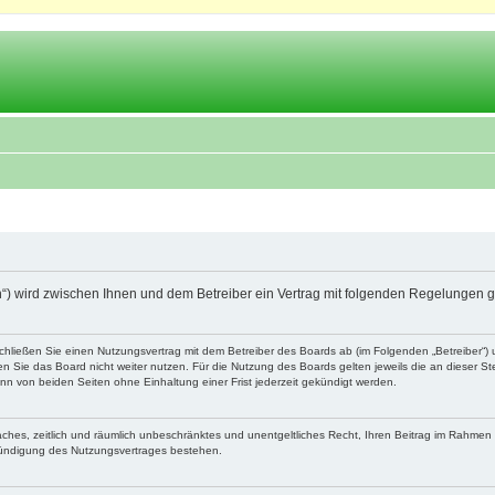
.ch“) wird zwischen Ihnen und dem Betreiber ein Vertrag mit folgenden Regelungen 
schließen Sie einen Nutzungsvertrag mit dem Betreiber des Boards ab (im Folgenden „Betreiber“
 Sie das Board nicht weiter nutzen. Für die Nutzung des Boards gelten jeweils die an dieser Ste
n von beiden Seiten ohne Einhaltung einer Frist jederzeit gekündigt werden.
nfaches, zeitlich und räumlich unbeschränktes und unentgeltliches Recht, Ihren Beitrag im Rahme
Kündigung des Nutzungsvertrages bestehen.