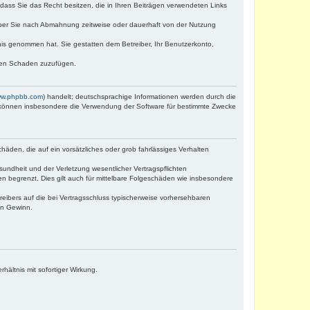
, dass Sie das Recht besitzen, die in Ihren Beiträgen verwendeten Links
iber Sie nach Abmahnung zeitweise oder dauerhaft von der Nutzung
ntnis genommen hat. Sie gestatten dem Betreiber, Ihr Benutzerkonto,
tten Schaden zuzufügen.
w.phpbb.com
) handelt; deutschsprachige Informationen werden durch die
e können insbesondere die Verwendung der Software für bestimmte Zwecke
häden, die auf ein vorsätzliches oder grob fahrlässiges Verhalten
undheit und der Verletzung wesentlicher Vertragspflichten
n begrenzt. Dies gilt auch für mittelbare Folgeschäden wie insbesondere
eibers auf die bei Vertragsschluss typischerweise vorhersehbaren
en Gewinn.
ältnis mit sofortiger Wirkung.