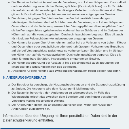
Der Betreiber haftet mit Ausnahme der Verletzung von Leben, Körper und Gesundheit
und der Verletzung wesentlicher Vertragspflichten (Kardinalpflichten) nur für Schäden,
die auf ein vorsätzliches oder grob fahrlässiges Verhalten zurückzuführen sind. Dies
gilt auch für mittelbare Folgeschäden wie insbesondere entgangenen Gewinn.
Die Haftung ist gegenüber Verbrauchern außer bei vorsätzlichem oder grob
fahrlässigem Verhalten oder bei Schäden aus der Verletzung von Leben, Körper und
Gesundheit und der Verletzung wesentlicher Vertragspflichten (Kardinalpflichten) auf
die bei Vertragsschluss typischerweise vorhersehbaren Schäden und im übrigen der
Höhe nach auf die vertragstypischen Durchschnittsschäden begrenzt. Dies gilt auch
für mittelbare Folgeschäden wie insbesondere entgangenen Gewinn.
Die Haftung ist gegenüber Unternehmern außer bei der Verletzung von Leben, Körper
und Gesundheit oder vorsätzlichem oder grob fahrlässigem Verhalten des Betreibers
auf die bei Vertragsschluss typischerweise vorhersehbaren Schäden und im Übrigen
der Höhe nach auf die vertragstypischen Durchschnittsschäden begrenzt. Dies gilt
auch für mittelbare Schäden, insbesondere entgangenen Gewinn.
Die Haftungsbegrenzung der Absätze a bis c gilt sinngemäß auch zugunsten der
Mitarbeiter und Erfüllungsgehilfen des Betreibers.
Ansprüche für eine Haftung aus zwingendem nationalem Recht bleiben unberührt.
6. ÄNDERUNGSVORBEHALT
Der Betreiber ist berechtigt, die Nutzungsbedingungen und die Datenschutzerklärung
zu ändern. Die Änderung wird dem Nutzer per E-Mail mitgeteilt.
Der Nutzer ist berechtigt, den Änderungen zu widersprechen. Im Falle des
Widerspruchs erlischt das zwischen dem Betreiber und dem Nutzer bestehende
Vertragsverhältnis mit sofortiger Wirkung.
Die Änderungen gelten als anerkannt und verbindlich, wenn der Nutzer den
Änderungen zugestimmt hat.
Informationen über den Umgang mit Ihren persönlichen Daten sind in der
Datenschutzerklärung enthalten.