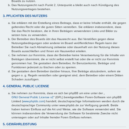
Boards zu nutzen.
Das Nutzungsrecht nach Punkt 2, Unterpunkt a bleibt auch nach Kündigung des
Nutzungsvertrages bestehen.
3. PFLICHTEN DES NUTZERS
Sie erklären mit der Erstellung eines Beitrags, dass er keine Inhalte enthält, die gegen
geltendes Recht oder die guten Sitten verstoßen. Sie erklären insbesondere, dass
Sie das Recht besitzen, die in Ihren Beiträgen verwendeten Links und Bilder zu
setzen bzw. zu verwenden.
Der Betreiber des Boards übt das Hausrecht aus. Bei Verstößen gegen diese
Nutzungsbedingungen oder anderer im Board veröffentlichten Regeln kann der
Betreiber Sie nach Abmahnung zeitweise oder dauerhaft von der Nutzung dieses
Boards ausschließen und Ihnen ein Hausverbot erteilen.
Sie nehmen zur Kenntnis, dass der Betreiber keine Verantwortung für die Inhalte von
Beiträgen übernimmt, die er nicht selbst erstellt hat oder die er nicht zur Kenntnis
genommen hat. Sie gestatten dem Betreiber, Ihr Benutzerkonto, Beiträge und
Funktionen jederzeit zu löschen oder zu sperren.
Sie gestatten dem Betreiber darüber hinaus, Ihre Beiträge abzuändern, sofern sie
gegen o. g. Regeln verstoßen oder geeignet sind, dem Betreiber oder einem Dritten
Schaden zuzufügen.
4. GENERAL PUBLIC LICENSE
Sie nehmen zur Kenntnis, dass es sich bei phpBB um eine unter der „
GNU General Public License v2
“ (GPL) bereitgestellten Foren-Software von phpBB
Limited (
www.phpbb.com
) handelt; deutschsprachige Informationen werden durch die
deutschsprachige Community unter www.phpbb.de zur Verfügung gestellt. Beide
haben keinen Einfluss auf die Art und Weise, wie die Software verwendet wird. Sie
können insbesondere die Verwendung der Software für bestimmte Zwecke nicht
untersagen oder auf Inhalte fremder Foren Einfluss nehmen.
5. GEWÄHRLEISTUNG