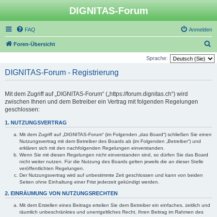
DIGNITAS-Forum
FAQ
Anmelden
S
Foren-Übersicht
u
Sprache:
c
DIGNITAS-Forum - Registrierung
h
e
Mit dem Zugriff auf „DIGNITAS-Forum“ („https://forum.dignitas.ch“) wird
zwischen Ihnen und dem Betreiber ein Vertrag mit folgenden Regelungen
geschlossen:
1. NUTZUNGSVERTRAG
Mit dem Zugriff auf „DIGNITAS-Forum“ (im Folgenden „das Board“) schließen Sie einen
Nutzungsvertrag mit dem Betreiber des Boards ab (im Folgenden „Betreiber“) und
erklären sich mit den nachfolgenden Regelungen einverstanden.
Wenn Sie mit diesen Regelungen nicht einverstanden sind, so dürfen Sie das Board
nicht weiter nutzen. Für die Nutzung des Boards gelten jeweils die an dieser Stelle
veröffentlichten Regelungen.
Der Nutzungsvertrag wird auf unbestimmte Zeit geschlossen und kann von beiden
Seiten ohne Einhaltung einer Frist jederzeit gekündigt werden.
2. EINRÄUMUNG VON NUTZUNGSRECHTEN
Mit dem Erstellen eines Beitrags erteilen Sie dem Betreiber ein einfaches, zeitlich und
räumlich unbeschränktes und unentgeltliches Recht, Ihren Beitrag im Rahmen des