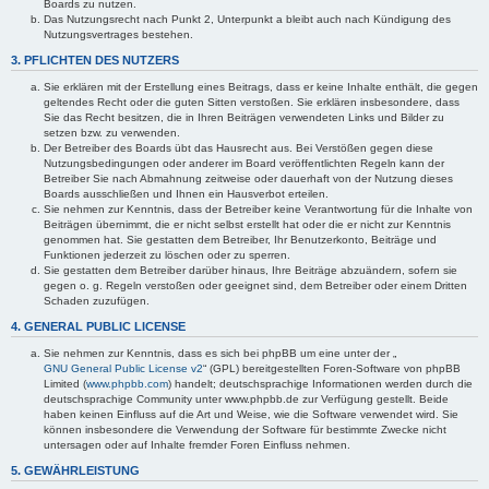
Boards zu nutzen.
Das Nutzungsrecht nach Punkt 2, Unterpunkt a bleibt auch nach Kündigung des
Nutzungsvertrages bestehen.
3. PFLICHTEN DES NUTZERS
Sie erklären mit der Erstellung eines Beitrags, dass er keine Inhalte enthält, die gegen
geltendes Recht oder die guten Sitten verstoßen. Sie erklären insbesondere, dass
Sie das Recht besitzen, die in Ihren Beiträgen verwendeten Links und Bilder zu
setzen bzw. zu verwenden.
Der Betreiber des Boards übt das Hausrecht aus. Bei Verstößen gegen diese
Nutzungsbedingungen oder anderer im Board veröffentlichten Regeln kann der
Betreiber Sie nach Abmahnung zeitweise oder dauerhaft von der Nutzung dieses
Boards ausschließen und Ihnen ein Hausverbot erteilen.
Sie nehmen zur Kenntnis, dass der Betreiber keine Verantwortung für die Inhalte von
Beiträgen übernimmt, die er nicht selbst erstellt hat oder die er nicht zur Kenntnis
genommen hat. Sie gestatten dem Betreiber, Ihr Benutzerkonto, Beiträge und
Funktionen jederzeit zu löschen oder zu sperren.
Sie gestatten dem Betreiber darüber hinaus, Ihre Beiträge abzuändern, sofern sie
gegen o. g. Regeln verstoßen oder geeignet sind, dem Betreiber oder einem Dritten
Schaden zuzufügen.
4. GENERAL PUBLIC LICENSE
Sie nehmen zur Kenntnis, dass es sich bei phpBB um eine unter der „
GNU General Public License v2
“ (GPL) bereitgestellten Foren-Software von phpBB
Limited (
www.phpbb.com
) handelt; deutschsprachige Informationen werden durch die
deutschsprachige Community unter www.phpbb.de zur Verfügung gestellt. Beide
haben keinen Einfluss auf die Art und Weise, wie die Software verwendet wird. Sie
können insbesondere die Verwendung der Software für bestimmte Zwecke nicht
untersagen oder auf Inhalte fremder Foren Einfluss nehmen.
5. GEWÄHRLEISTUNG