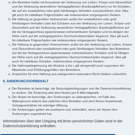
Der Betreiber haftet mit Ausnahme der Verletzung von Leben, Körper und Gesundheit
und der Verletzung wesentlicher Vertragspflichten (Kardinalpflichten) nur für Schäden,
die auf ein vorsätzliches oder grob fahrlässiges Verhalten zurückzuführen sind. Dies
gilt auch für mittelbare Folgeschäden wie insbesondere entgangenen Gewinn.
Die Haftung ist gegenüber Verbrauchern außer bei vorsätzlichem oder grob
fahrlässigem Verhalten oder bei Schäden aus der Verletzung von Leben, Körper und
Gesundheit und der Verletzung wesentlicher Vertragspflichten (Kardinalpflichten) auf
die bei Vertragsschluss typischerweise vorhersehbaren Schäden und im übrigen der
Höhe nach auf die vertragstypischen Durchschnittsschäden begrenzt. Dies gilt auch
für mittelbare Folgeschäden wie insbesondere entgangenen Gewinn.
Die Haftung ist gegenüber Unternehmern außer bei der Verletzung von Leben, Körper
und Gesundheit oder vorsätzlichem oder grob fahrlässigem Verhalten des Betreibers
auf die bei Vertragsschluss typischerweise vorhersehbaren Schäden und im Übrigen
der Höhe nach auf die vertragstypischen Durchschnittsschäden begrenzt. Dies gilt
auch für mittelbare Schäden, insbesondere entgangenen Gewinn.
Die Haftungsbegrenzung der Absätze a bis c gilt sinngemäß auch zugunsten der
Mitarbeiter und Erfüllungsgehilfen des Betreibers.
Ansprüche für eine Haftung aus zwingendem nationalem Recht bleiben unberührt.
6. ÄNDERUNGSVORBEHALT
Der Betreiber ist berechtigt, die Nutzungsbedingungen und die Datenschutzerklärung
zu ändern. Die Änderung wird dem Nutzer per E-Mail mitgeteilt.
Der Nutzer ist berechtigt, den Änderungen zu widersprechen. Im Falle des
Widerspruchs erlischt das zwischen dem Betreiber und dem Nutzer bestehende
Vertragsverhältnis mit sofortiger Wirkung.
Die Änderungen gelten als anerkannt und verbindlich, wenn der Nutzer den
Änderungen zugestimmt hat.
Informationen über den Umgang mit Ihren persönlichen Daten sind in der
Datenschutzerklärung enthalten.