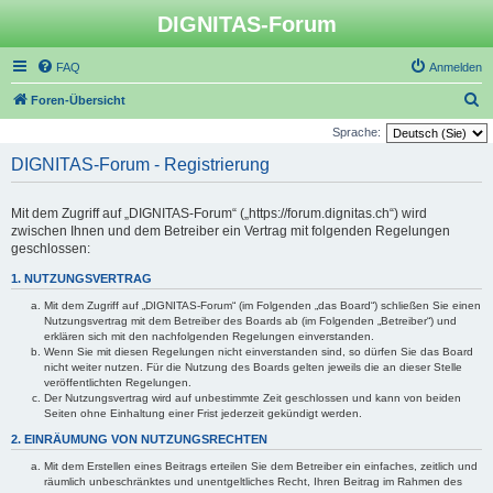
DIGNITAS-Forum
FAQ
Anmelden
S
Foren-Übersicht
u
Sprache:
c
DIGNITAS-Forum - Registrierung
h
e
Mit dem Zugriff auf „DIGNITAS-Forum“ („https://forum.dignitas.ch“) wird
zwischen Ihnen und dem Betreiber ein Vertrag mit folgenden Regelungen
geschlossen:
1. NUTZUNGSVERTRAG
Mit dem Zugriff auf „DIGNITAS-Forum“ (im Folgenden „das Board“) schließen Sie einen
Nutzungsvertrag mit dem Betreiber des Boards ab (im Folgenden „Betreiber“) und
erklären sich mit den nachfolgenden Regelungen einverstanden.
Wenn Sie mit diesen Regelungen nicht einverstanden sind, so dürfen Sie das Board
nicht weiter nutzen. Für die Nutzung des Boards gelten jeweils die an dieser Stelle
veröffentlichten Regelungen.
Der Nutzungsvertrag wird auf unbestimmte Zeit geschlossen und kann von beiden
Seiten ohne Einhaltung einer Frist jederzeit gekündigt werden.
2. EINRÄUMUNG VON NUTZUNGSRECHTEN
Mit dem Erstellen eines Beitrags erteilen Sie dem Betreiber ein einfaches, zeitlich und
räumlich unbeschränktes und unentgeltliches Recht, Ihren Beitrag im Rahmen des