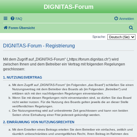
DIGNITAS-Forum
FAQ
Anmelden
S
Foren-Übersicht
u
Sprache:
c
DIGNITAS-Forum - Registrierung
h
e
Mit dem Zugriff auf „DIGNITAS-Forum“ („https://forum.dignitas.ch“) wird
zwischen Ihnen und dem Betreiber ein Vertrag mit folgenden Regelungen
geschlossen:
1. NUTZUNGSVERTRAG
Mit dem Zugriff auf „DIGNITAS-Forum“ (im Folgenden „das Board“) schließen Sie einen
Nutzungsvertrag mit dem Betreiber des Boards ab (im Folgenden „Betreiber“) und
erklären sich mit den nachfolgenden Regelungen einverstanden.
Wenn Sie mit diesen Regelungen nicht einverstanden sind, so dürfen Sie das Board
nicht weiter nutzen. Für die Nutzung des Boards gelten jeweils die an dieser Stelle
veröffentlichten Regelungen.
Der Nutzungsvertrag wird auf unbestimmte Zeit geschlossen und kann von beiden
Seiten ohne Einhaltung einer Frist jederzeit gekündigt werden.
2. EINRÄUMUNG VON NUTZUNGSRECHTEN
Mit dem Erstellen eines Beitrags erteilen Sie dem Betreiber ein einfaches, zeitlich und
räumlich unbeschränktes und unentgeltliches Recht, Ihren Beitrag im Rahmen des