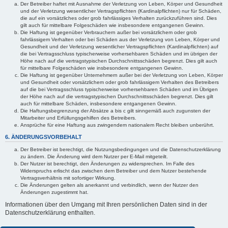
Der Betreiber haftet mit Ausnahme der Verletzung von Leben, Körper und Gesundheit
und der Verletzung wesentlicher Vertragspflichten (Kardinalpflichten) nur für Schäden,
die auf ein vorsätzliches oder grob fahrlässiges Verhalten zurückzuführen sind. Dies
gilt auch für mittelbare Folgeschäden wie insbesondere entgangenen Gewinn.
Die Haftung ist gegenüber Verbrauchern außer bei vorsätzlichem oder grob
fahrlässigem Verhalten oder bei Schäden aus der Verletzung von Leben, Körper und
Gesundheit und der Verletzung wesentlicher Vertragspflichten (Kardinalpflichten) auf
die bei Vertragsschluss typischerweise vorhersehbaren Schäden und im übrigen der
Höhe nach auf die vertragstypischen Durchschnittsschäden begrenzt. Dies gilt auch
für mittelbare Folgeschäden wie insbesondere entgangenen Gewinn.
Die Haftung ist gegenüber Unternehmern außer bei der Verletzung von Leben, Körper
und Gesundheit oder vorsätzlichem oder grob fahrlässigem Verhalten des Betreibers
auf die bei Vertragsschluss typischerweise vorhersehbaren Schäden und im Übrigen
der Höhe nach auf die vertragstypischen Durchschnittsschäden begrenzt. Dies gilt
auch für mittelbare Schäden, insbesondere entgangenen Gewinn.
Die Haftungsbegrenzung der Absätze a bis c gilt sinngemäß auch zugunsten der
Mitarbeiter und Erfüllungsgehilfen des Betreibers.
Ansprüche für eine Haftung aus zwingendem nationalem Recht bleiben unberührt.
6. ÄNDERUNGSVORBEHALT
Der Betreiber ist berechtigt, die Nutzungsbedingungen und die Datenschutzerklärung
zu ändern. Die Änderung wird dem Nutzer per E-Mail mitgeteilt.
Der Nutzer ist berechtigt, den Änderungen zu widersprechen. Im Falle des
Widerspruchs erlischt das zwischen dem Betreiber und dem Nutzer bestehende
Vertragsverhältnis mit sofortiger Wirkung.
Die Änderungen gelten als anerkannt und verbindlich, wenn der Nutzer den
Änderungen zugestimmt hat.
Informationen über den Umgang mit Ihren persönlichen Daten sind in der
Datenschutzerklärung enthalten.