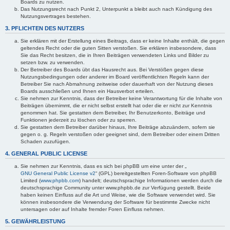
Boards zu nutzen.
Das Nutzungsrecht nach Punkt 2, Unterpunkt a bleibt auch nach Kündigung des
Nutzungsvertrages bestehen.
3. PFLICHTEN DES NUTZERS
Sie erklären mit der Erstellung eines Beitrags, dass er keine Inhalte enthält, die gegen
geltendes Recht oder die guten Sitten verstoßen. Sie erklären insbesondere, dass
Sie das Recht besitzen, die in Ihren Beiträgen verwendeten Links und Bilder zu
setzen bzw. zu verwenden.
Der Betreiber des Boards übt das Hausrecht aus. Bei Verstößen gegen diese
Nutzungsbedingungen oder anderer im Board veröffentlichten Regeln kann der
Betreiber Sie nach Abmahnung zeitweise oder dauerhaft von der Nutzung dieses
Boards ausschließen und Ihnen ein Hausverbot erteilen.
Sie nehmen zur Kenntnis, dass der Betreiber keine Verantwortung für die Inhalte von
Beiträgen übernimmt, die er nicht selbst erstellt hat oder die er nicht zur Kenntnis
genommen hat. Sie gestatten dem Betreiber, Ihr Benutzerkonto, Beiträge und
Funktionen jederzeit zu löschen oder zu sperren.
Sie gestatten dem Betreiber darüber hinaus, Ihre Beiträge abzuändern, sofern sie
gegen o. g. Regeln verstoßen oder geeignet sind, dem Betreiber oder einem Dritten
Schaden zuzufügen.
4. GENERAL PUBLIC LICENSE
Sie nehmen zur Kenntnis, dass es sich bei phpBB um eine unter der „
GNU General Public License v2
“ (GPL) bereitgestellten Foren-Software von phpBB
Limited (
www.phpbb.com
) handelt; deutschsprachige Informationen werden durch die
deutschsprachige Community unter www.phpbb.de zur Verfügung gestellt. Beide
haben keinen Einfluss auf die Art und Weise, wie die Software verwendet wird. Sie
können insbesondere die Verwendung der Software für bestimmte Zwecke nicht
untersagen oder auf Inhalte fremder Foren Einfluss nehmen.
5. GEWÄHRLEISTUNG