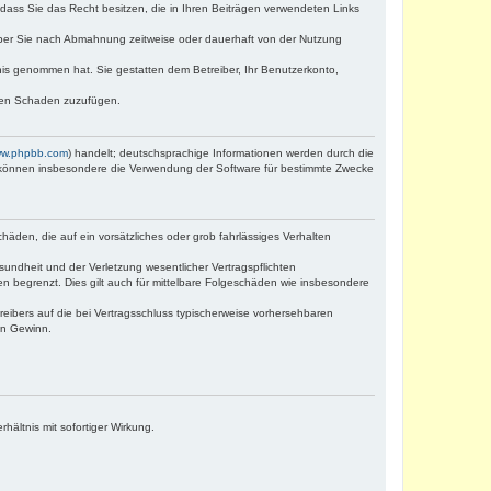
, dass Sie das Recht besitzen, die in Ihren Beiträgen verwendeten Links
iber Sie nach Abmahnung zeitweise oder dauerhaft von der Nutzung
ntnis genommen hat. Sie gestatten dem Betreiber, Ihr Benutzerkonto,
tten Schaden zuzufügen.
w.phpbb.com
) handelt; deutschsprachige Informationen werden durch die
e können insbesondere die Verwendung der Software für bestimmte Zwecke
häden, die auf ein vorsätzliches oder grob fahrlässiges Verhalten
undheit und der Verletzung wesentlicher Vertragspflichten
n begrenzt. Dies gilt auch für mittelbare Folgeschäden wie insbesondere
eibers auf die bei Vertragsschluss typischerweise vorhersehbaren
en Gewinn.
ältnis mit sofortiger Wirkung.