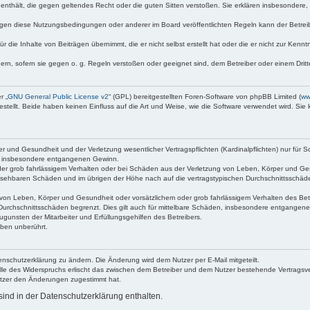
te enthält, die gegen geltendes Recht oder die guten Sitten verstoßen. Sie erklären insbesondere
egen diese Nutzungsbedingungen oder anderer im Board veröffentlichten Regeln kann der Betre
 die Inhalte von Beiträgen übernimmt, die er nicht selbst erstellt hat oder die er nicht zur Ken
dern, sofern sie gegen o. g. Regeln verstoßen oder geeignet sind, dem Betreiber oder einem Dri
r „
GNU General Public License v2
“ (GPL) bereitgestellten Foren-Software von phpBB Limited (
ww
ellt. Beide haben keinen Einfluss auf die Art und Weise, wie die Software verwendet wird. Si
 und Gesundheit und der Verletzung wesentlicher Vertragspflichten (Kardinalpflichten) nur für Sc
wie insbesondere entgangenen Gewinn.
der grob fahrlässigem Verhalten oder bei Schäden aus der Verletzung von Leben, Körper und Ges
rhersehbaren Schäden und im übrigen der Höhe nach auf die vertragstypischen Durchschnittsschäde
von Leben, Körper und Gesundheit oder vorsätzlichem oder grob fahrlässigem Verhalten des Betr
Durchschnittsschäden begrenzt. Dies gilt auch für mittelbare Schäden, insbesondere entgangen
gunsten der Mitarbeiter und Erfüllungsgehilfen des Betreibers.
ben unberührt.
enschutzerklärung zu ändern. Die Änderung wird dem Nutzer per E-Mail mitgeteilt.
lle des Widerspruchs erlischt das zwischen dem Betreiber und dem Nutzer bestehende Vertragsverh
utzer den Änderungen zugestimmt hat.
ind in der Datenschutzerklärung enthalten.