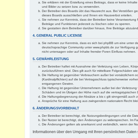
Sie erklären mit der Erstellung eines Beitrags, dass er keine Inhal
und Bilder zu setzen bzw. zu verwenden.
Der Betreiber des Boards übt das Hausrecht aus. Bei Verstößen g
dieses Boards ausschließen und Ihnen ein Hausverbot erteilen.
Sie nehmen zur Kenntnis, dass der Betreiber keine Verantwortung für
Beiträge und Funktionen jederzeit zu löschen oder zu sperren.
Sie gestatten dem Betreiber darüber hinaus, Ihre Beiträge abzuän
4. GENERAL PUBLIC LICENSE
Sie nehmen zur Kenntnis, dass es sich bei phpBB um eine unter de
deutschsprachige Community unter www.phpbb.de zur Verfügung gest
nicht untersagen oder auf Inhalte fremder Foren Einfluss nehmen.
5. GEWÄHRLEISTUNG
Der Betreiber haftet mit Ausnahme der Verletzung von Leben, Körper
zurückzuführen sind. Dies gilt auch für mittelbare Folgeschäden 
Die Haftung ist gegenüber Verbrauchern außer bei vorsätzlichem o
(Kardinalpflichten) auf die bei Vertragsschluss typischerweise vo
entgangenen Gewinn.
Die Haftung ist gegenüber Unternehmern außer bei der Verletzung 
Schäden und im Übrigen der Höhe nach auf die vertragstypischen 
Die Haftungsbegrenzung der Absätze a bis c gilt sinngemäß auch zu
Ansprüche für eine Haftung aus zwingendem nationalem Recht blei
6. ÄNDERUNGSVORBEHALT
Der Betreiber ist berechtigt, die Nutzungsbedingungen und die Dat
Der Nutzer ist berechtigt, den Änderungen zu widersprechen. Im Fa
Die Änderungen gelten als anerkannt und verbindlich, wenn der N
Informationen über den Umgang mit Ihren persönlichen Daten s