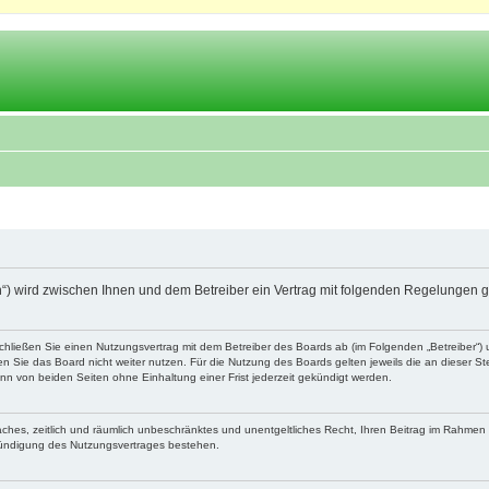
.ch“) wird zwischen Ihnen und dem Betreiber ein Vertrag mit folgenden Regelungen 
schließen Sie einen Nutzungsvertrag mit dem Betreiber des Boards ab (im Folgenden „Betreiber“
 Sie das Board nicht weiter nutzen. Für die Nutzung des Boards gelten jeweils die an dieser Ste
n von beiden Seiten ohne Einhaltung einer Frist jederzeit gekündigt werden.
nfaches, zeitlich und räumlich unbeschränktes und unentgeltliches Recht, Ihren Beitrag im Rahme
Kündigung des Nutzungsvertrages bestehen.