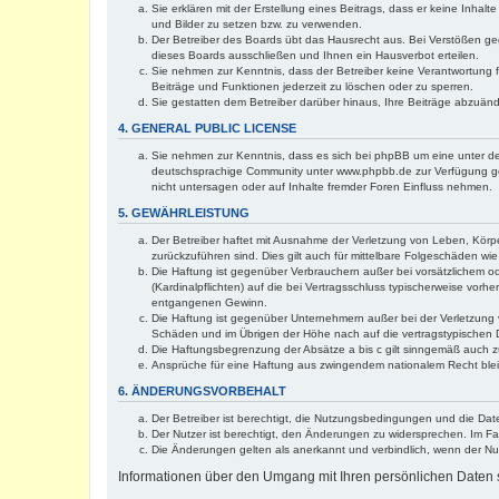
Sie erklären mit der Erstellung eines Beitrags, dass er keine Inhal
und Bilder zu setzen bzw. zu verwenden.
Der Betreiber des Boards übt das Hausrecht aus. Bei Verstößen g
dieses Boards ausschließen und Ihnen ein Hausverbot erteilen.
Sie nehmen zur Kenntnis, dass der Betreiber keine Verantwortung für
Beiträge und Funktionen jederzeit zu löschen oder zu sperren.
Sie gestatten dem Betreiber darüber hinaus, Ihre Beiträge abzuän
4. GENERAL PUBLIC LICENSE
Sie nehmen zur Kenntnis, dass es sich bei phpBB um eine unter de
deutschsprachige Community unter www.phpbb.de zur Verfügung gest
nicht untersagen oder auf Inhalte fremder Foren Einfluss nehmen.
5. GEWÄHRLEISTUNG
Der Betreiber haftet mit Ausnahme der Verletzung von Leben, Körper
zurückzuführen sind. Dies gilt auch für mittelbare Folgeschäden 
Die Haftung ist gegenüber Verbrauchern außer bei vorsätzlichem o
(Kardinalpflichten) auf die bei Vertragsschluss typischerweise vo
entgangenen Gewinn.
Die Haftung ist gegenüber Unternehmern außer bei der Verletzung 
Schäden und im Übrigen der Höhe nach auf die vertragstypischen 
Die Haftungsbegrenzung der Absätze a bis c gilt sinngemäß auch zu
Ansprüche für eine Haftung aus zwingendem nationalem Recht blei
6. ÄNDERUNGSVORBEHALT
Der Betreiber ist berechtigt, die Nutzungsbedingungen und die Dat
Der Nutzer ist berechtigt, den Änderungen zu widersprechen. Im Fa
Die Änderungen gelten als anerkannt und verbindlich, wenn der N
Informationen über den Umgang mit Ihren persönlichen Daten s