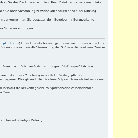
, dass Sie das Recht besitzen, die in Ihren Beiträgen verwendeten Links
iber Sie nach Abmahnung zeitweise oder dauerhaft von der Nutzung
ntnis genommen hat. Sie gestatten dem Betreiber, Ihr Benutzerkonto,
tten Schaden zuzufügen.
w.phpbb.com
) handelt; deutschsprachige Informationen werden durch die
e können insbesondere die Verwendung der Software für bestimmte Zwecke
häden, die auf ein vorsätzliches oder grob fahrlässiges Verhalten
undheit und der Verletzung wesentlicher Vertragspflichten
n begrenzt. Dies gilt auch für mittelbare Folgeschäden wie insbesondere
eibers auf die bei Vertragsschluss typischerweise vorhersehbaren
en Gewinn.
ältnis mit sofortiger Wirkung.