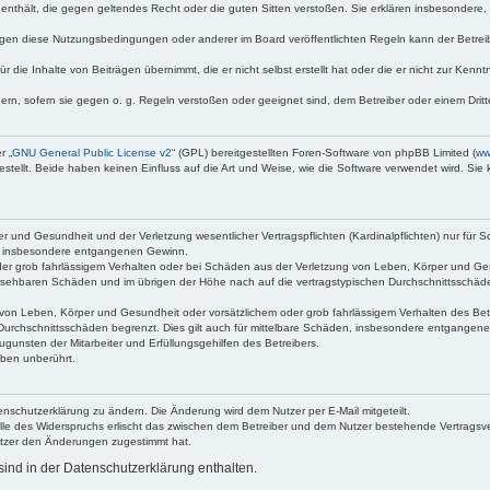
te enthält, die gegen geltendes Recht oder die guten Sitten verstoßen. Sie erklären insbesondere
egen diese Nutzungsbedingungen oder anderer im Board veröffentlichten Regeln kann der Betre
 die Inhalte von Beiträgen übernimmt, die er nicht selbst erstellt hat oder die er nicht zur Ken
dern, sofern sie gegen o. g. Regeln verstoßen oder geeignet sind, dem Betreiber oder einem Dri
r „
GNU General Public License v2
“ (GPL) bereitgestellten Foren-Software von phpBB Limited (
ww
ellt. Beide haben keinen Einfluss auf die Art und Weise, wie die Software verwendet wird. Si
 und Gesundheit und der Verletzung wesentlicher Vertragspflichten (Kardinalpflichten) nur für Sc
wie insbesondere entgangenen Gewinn.
der grob fahrlässigem Verhalten oder bei Schäden aus der Verletzung von Leben, Körper und Ges
rhersehbaren Schäden und im übrigen der Höhe nach auf die vertragstypischen Durchschnittsschäde
von Leben, Körper und Gesundheit oder vorsätzlichem oder grob fahrlässigem Verhalten des Betr
Durchschnittsschäden begrenzt. Dies gilt auch für mittelbare Schäden, insbesondere entgangen
gunsten der Mitarbeiter und Erfüllungsgehilfen des Betreibers.
ben unberührt.
enschutzerklärung zu ändern. Die Änderung wird dem Nutzer per E-Mail mitgeteilt.
lle des Widerspruchs erlischt das zwischen dem Betreiber und dem Nutzer bestehende Vertragsverh
utzer den Änderungen zugestimmt hat.
ind in der Datenschutzerklärung enthalten.