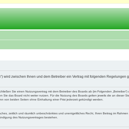
.ch“) wird zwischen Ihnen und dem Betreiber ein Vertrag mit folgenden Regelungen 
schließen Sie einen Nutzungsvertrag mit dem Betreiber des Boards ab (im Folgenden „Betreiber“
 Sie das Board nicht weiter nutzen. Für die Nutzung des Boards gelten jeweils die an dieser Ste
n von beiden Seiten ohne Einhaltung einer Frist jederzeit gekündigt werden.
nfaches, zeitlich und räumlich unbeschränktes und unentgeltliches Recht, Ihren Beitrag im Rahme
Kündigung des Nutzungsvertrages bestehen.