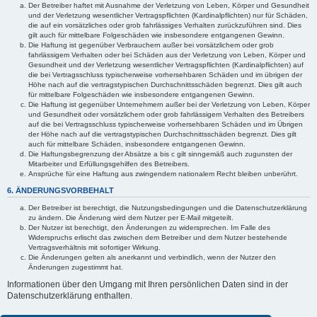
Der Betreiber haftet mit Ausnahme der Verletzung von Leben, Körper und Gesundheit
und der Verletzung wesentlicher Vertragspflichten (Kardinalpflichten) nur für Schäden,
die auf ein vorsätzliches oder grob fahrlässiges Verhalten zurückzuführen sind. Dies
gilt auch für mittelbare Folgeschäden wie insbesondere entgangenen Gewinn.
Die Haftung ist gegenüber Verbrauchern außer bei vorsätzlichem oder grob
fahrlässigem Verhalten oder bei Schäden aus der Verletzung von Leben, Körper und
Gesundheit und der Verletzung wesentlicher Vertragspflichten (Kardinalpflichten) auf
die bei Vertragsschluss typischerweise vorhersehbaren Schäden und im übrigen der
Höhe nach auf die vertragstypischen Durchschnittsschäden begrenzt. Dies gilt auch
für mittelbare Folgeschäden wie insbesondere entgangenen Gewinn.
Die Haftung ist gegenüber Unternehmern außer bei der Verletzung von Leben, Körper
und Gesundheit oder vorsätzlichem oder grob fahrlässigem Verhalten des Betreibers
auf die bei Vertragsschluss typischerweise vorhersehbaren Schäden und im Übrigen
der Höhe nach auf die vertragstypischen Durchschnittsschäden begrenzt. Dies gilt
auch für mittelbare Schäden, insbesondere entgangenen Gewinn.
Die Haftungsbegrenzung der Absätze a bis c gilt sinngemäß auch zugunsten der
Mitarbeiter und Erfüllungsgehilfen des Betreibers.
Ansprüche für eine Haftung aus zwingendem nationalem Recht bleiben unberührt.
6. ÄNDERUNGSVORBEHALT
Der Betreiber ist berechtigt, die Nutzungsbedingungen und die Datenschutzerklärung
zu ändern. Die Änderung wird dem Nutzer per E-Mail mitgeteilt.
Der Nutzer ist berechtigt, den Änderungen zu widersprechen. Im Falle des
Widerspruchs erlischt das zwischen dem Betreiber und dem Nutzer bestehende
Vertragsverhältnis mit sofortiger Wirkung.
Die Änderungen gelten als anerkannt und verbindlich, wenn der Nutzer den
Änderungen zugestimmt hat.
Informationen über den Umgang mit Ihren persönlichen Daten sind in der
Datenschutzerklärung enthalten.