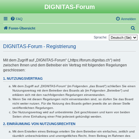
DIGNITAS-Forum
FAQ
Anmelden
S
Foren-Übersicht
u
Sprache:
c
DIGNITAS-Forum - Registrierung
h
e
Mit dem Zugriff auf „DIGNITAS-Forum“ („https://forum.dignitas.ch“) wird
zwischen Ihnen und dem Betreiber ein Vertrag mit folgenden Regelungen
geschlossen:
1. NUTZUNGSVERTRAG
Mit dem Zugriff auf „DIGNITAS-Forum“ (im Folgenden „das Board“) schließen Sie einen
Nutzungsvertrag mit dem Betreiber des Boards ab (im Folgenden „Betreiber“) und
erklären sich mit den nachfolgenden Regelungen einverstanden.
Wenn Sie mit diesen Regelungen nicht einverstanden sind, so dürfen Sie das Board
nicht weiter nutzen. Für die Nutzung des Boards gelten jeweils die an dieser Stelle
veröffentlichten Regelungen.
Der Nutzungsvertrag wird auf unbestimmte Zeit geschlossen und kann von beiden
Seiten ohne Einhaltung einer Frist jederzeit gekündigt werden.
2. EINRÄUMUNG VON NUTZUNGSRECHTEN
Mit dem Erstellen eines Beitrags erteilen Sie dem Betreiber ein einfaches, zeitlich und
räumlich unbeschränktes und unentgeltliches Recht, Ihren Beitrag im Rahmen des