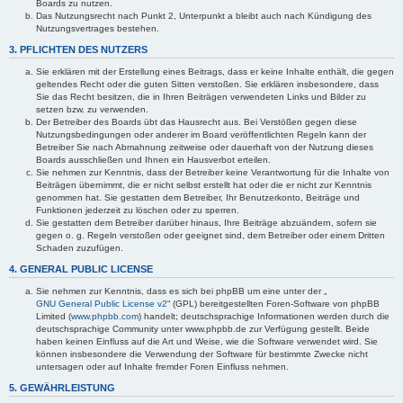
Boards zu nutzen.
Das Nutzungsrecht nach Punkt 2, Unterpunkt a bleibt auch nach Kündigung des
Nutzungsvertrages bestehen.
3. PFLICHTEN DES NUTZERS
Sie erklären mit der Erstellung eines Beitrags, dass er keine Inhalte enthält, die gegen
geltendes Recht oder die guten Sitten verstoßen. Sie erklären insbesondere, dass
Sie das Recht besitzen, die in Ihren Beiträgen verwendeten Links und Bilder zu
setzen bzw. zu verwenden.
Der Betreiber des Boards übt das Hausrecht aus. Bei Verstößen gegen diese
Nutzungsbedingungen oder anderer im Board veröffentlichten Regeln kann der
Betreiber Sie nach Abmahnung zeitweise oder dauerhaft von der Nutzung dieses
Boards ausschließen und Ihnen ein Hausverbot erteilen.
Sie nehmen zur Kenntnis, dass der Betreiber keine Verantwortung für die Inhalte von
Beiträgen übernimmt, die er nicht selbst erstellt hat oder die er nicht zur Kenntnis
genommen hat. Sie gestatten dem Betreiber, Ihr Benutzerkonto, Beiträge und
Funktionen jederzeit zu löschen oder zu sperren.
Sie gestatten dem Betreiber darüber hinaus, Ihre Beiträge abzuändern, sofern sie
gegen o. g. Regeln verstoßen oder geeignet sind, dem Betreiber oder einem Dritten
Schaden zuzufügen.
4. GENERAL PUBLIC LICENSE
Sie nehmen zur Kenntnis, dass es sich bei phpBB um eine unter der „
GNU General Public License v2
“ (GPL) bereitgestellten Foren-Software von phpBB
Limited (
www.phpbb.com
) handelt; deutschsprachige Informationen werden durch die
deutschsprachige Community unter www.phpbb.de zur Verfügung gestellt. Beide
haben keinen Einfluss auf die Art und Weise, wie die Software verwendet wird. Sie
können insbesondere die Verwendung der Software für bestimmte Zwecke nicht
untersagen oder auf Inhalte fremder Foren Einfluss nehmen.
5. GEWÄHRLEISTUNG