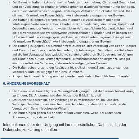
Der Betreiber haftet mit Ausnahme der Verletzung von Leben, Körper und Gesundheit
und der Verletzung wesentlicher Vertragspflichten (Kardinalpflichten) nur für Schäden,
die auf ein vorsätzliches oder grob fahrlässiges Verhalten zurückzuführen sind. Dies
gilt auch für mittelbare Folgeschäden wie insbesondere entgangenen Gewinn.
Die Haftung ist gegenüber Verbrauchern außer bei vorsätzlichem oder grob
fahrlässigem Verhalten oder bei Schäden aus der Verletzung von Leben, Körper und
Gesundheit und der Verletzung wesentlicher Vertragspflichten (Kardinalpflichten) auf
die bei Vertragsschluss typischerweise vorhersehbaren Schäden und im übrigen der
Höhe nach auf die vertragstypischen Durchschnittsschäden begrenzt. Dies gilt auch
für mittelbare Folgeschäden wie insbesondere entgangenen Gewinn.
Die Haftung ist gegenüber Unternehmern außer bei der Verletzung von Leben, Körper
und Gesundheit oder vorsätzlichem oder grob fahrlässigem Verhalten des Betreibers
auf die bei Vertragsschluss typischerweise vorhersehbaren Schäden und im Übrigen
der Höhe nach auf die vertragstypischen Durchschnittsschäden begrenzt. Dies gilt
auch für mittelbare Schäden, insbesondere entgangenen Gewinn.
Die Haftungsbegrenzung der Absätze a bis c gilt sinngemäß auch zugunsten der
Mitarbeiter und Erfüllungsgehilfen des Betreibers.
Ansprüche für eine Haftung aus zwingendem nationalem Recht bleiben unberührt.
6. ÄNDERUNGSVORBEHALT
Der Betreiber ist berechtigt, die Nutzungsbedingungen und die Datenschutzerklärung
zu ändern. Die Änderung wird dem Nutzer per E-Mail mitgeteilt.
Der Nutzer ist berechtigt, den Änderungen zu widersprechen. Im Falle des
Widerspruchs erlischt das zwischen dem Betreiber und dem Nutzer bestehende
Vertragsverhältnis mit sofortiger Wirkung.
Die Änderungen gelten als anerkannt und verbindlich, wenn der Nutzer den
Änderungen zugestimmt hat.
Informationen über den Umgang mit Ihren persönlichen Daten sind in der
Datenschutzerklärung enthalten.