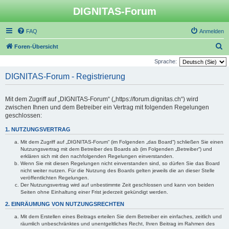
DIGNITAS-Forum
FAQ
Anmelden
S
Foren-Übersicht
u
Sprache:
c
DIGNITAS-Forum - Registrierung
h
e
Mit dem Zugriff auf „DIGNITAS-Forum“ („https://forum.dignitas.ch“) wird
zwischen Ihnen und dem Betreiber ein Vertrag mit folgenden Regelungen
geschlossen:
1. NUTZUNGSVERTRAG
Mit dem Zugriff auf „DIGNITAS-Forum“ (im Folgenden „das Board“) schließen Sie einen
Nutzungsvertrag mit dem Betreiber des Boards ab (im Folgenden „Betreiber“) und
erklären sich mit den nachfolgenden Regelungen einverstanden.
Wenn Sie mit diesen Regelungen nicht einverstanden sind, so dürfen Sie das Board
nicht weiter nutzen. Für die Nutzung des Boards gelten jeweils die an dieser Stelle
veröffentlichten Regelungen.
Der Nutzungsvertrag wird auf unbestimmte Zeit geschlossen und kann von beiden
Seiten ohne Einhaltung einer Frist jederzeit gekündigt werden.
2. EINRÄUMUNG VON NUTZUNGSRECHTEN
Mit dem Erstellen eines Beitrags erteilen Sie dem Betreiber ein einfaches, zeitlich und
räumlich unbeschränktes und unentgeltliches Recht, Ihren Beitrag im Rahmen des