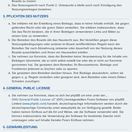
Boards zu nutzen.
Das Nutzungsrecht nach Punkt 2, Unterpunkt a bleibt auch nach Kündigung des
Nutzungsvertrages bestehen.
3. PFLICHTEN DES NUTZERS
Sie erklären mit der Erstellung eines Beitrags, dass er keine Inhalte enthält, die gegen
geltendes Recht oder die guten Sitten verstoßen. Sie erklären insbesondere, dass
Sie das Recht besitzen, die in Ihren Beiträgen verwendeten Links und Bilder zu
setzen bzw. zu verwenden.
Der Betreiber des Boards übt das Hausrecht aus. Bei Verstößen gegen diese
Nutzungsbedingungen oder anderer im Board veröffentlichten Regeln kann der
Betreiber Sie nach Abmahnung zeitweise oder dauerhaft von der Nutzung dieses
Boards ausschließen und Ihnen ein Hausverbot erteilen.
Sie nehmen zur Kenntnis, dass der Betreiber keine Verantwortung für die Inhalte von
Beiträgen übernimmt, die er nicht selbst erstellt hat oder die er nicht zur Kenntnis
genommen hat. Sie gestatten dem Betreiber, Ihr Benutzerkonto, Beiträge und
Funktionen jederzeit zu löschen oder zu sperren.
Sie gestatten dem Betreiber darüber hinaus, Ihre Beiträge abzuändern, sofern sie
gegen o. g. Regeln verstoßen oder geeignet sind, dem Betreiber oder einem Dritten
Schaden zuzufügen.
4. GENERAL PUBLIC LICENSE
Sie nehmen zur Kenntnis, dass es sich bei phpBB um eine unter der „
GNU General Public License v2
“ (GPL) bereitgestellten Foren-Software von phpBB
Limited (
www.phpbb.com
) handelt; deutschsprachige Informationen werden durch die
deutschsprachige Community unter www.phpbb.de zur Verfügung gestellt. Beide
haben keinen Einfluss auf die Art und Weise, wie die Software verwendet wird. Sie
können insbesondere die Verwendung der Software für bestimmte Zwecke nicht
untersagen oder auf Inhalte fremder Foren Einfluss nehmen.
5. GEWÄHRLEISTUNG