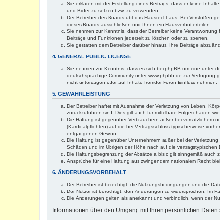
Sie erklären mit der Erstellung eines Beitrags, dass er keine Inhal
und Bilder zu setzen bzw. zu verwenden.
Der Betreiber des Boards übt das Hausrecht aus. Bei Verstößen g
dieses Boards ausschließen und Ihnen ein Hausverbot erteilen.
Sie nehmen zur Kenntnis, dass der Betreiber keine Verantwortung für
Beiträge und Funktionen jederzeit zu löschen oder zu sperren.
Sie gestatten dem Betreiber darüber hinaus, Ihre Beiträge abzuän
4. GENERAL PUBLIC LICENSE
Sie nehmen zur Kenntnis, dass es sich bei phpBB um eine unter de
deutschsprachige Community unter www.phpbb.de zur Verfügung gest
nicht untersagen oder auf Inhalte fremder Foren Einfluss nehmen.
5. GEWÄHRLEISTUNG
Der Betreiber haftet mit Ausnahme der Verletzung von Leben, Körper
zurückzuführen sind. Dies gilt auch für mittelbare Folgeschäden 
Die Haftung ist gegenüber Verbrauchern außer bei vorsätzlichem o
(Kardinalpflichten) auf die bei Vertragsschluss typischerweise vo
entgangenen Gewinn.
Die Haftung ist gegenüber Unternehmern außer bei der Verletzung 
Schäden und im Übrigen der Höhe nach auf die vertragstypischen 
Die Haftungsbegrenzung der Absätze a bis c gilt sinngemäß auch zu
Ansprüche für eine Haftung aus zwingendem nationalem Recht blei
6. ÄNDERUNGSVORBEHALT
Der Betreiber ist berechtigt, die Nutzungsbedingungen und die Dat
Der Nutzer ist berechtigt, den Änderungen zu widersprechen. Im Fa
Die Änderungen gelten als anerkannt und verbindlich, wenn der N
Informationen über den Umgang mit Ihren persönlichen Daten s