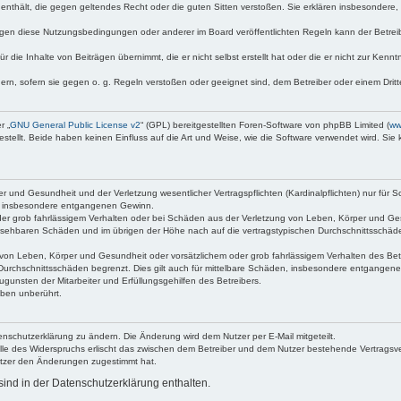
te enthält, die gegen geltendes Recht oder die guten Sitten verstoßen. Sie erklären insbesondere
egen diese Nutzungsbedingungen oder anderer im Board veröffentlichten Regeln kann der Betre
 die Inhalte von Beiträgen übernimmt, die er nicht selbst erstellt hat oder die er nicht zur Ken
dern, sofern sie gegen o. g. Regeln verstoßen oder geeignet sind, dem Betreiber oder einem Dri
r „
GNU General Public License v2
“ (GPL) bereitgestellten Foren-Software von phpBB Limited (
ww
ellt. Beide haben keinen Einfluss auf die Art und Weise, wie die Software verwendet wird. Si
 und Gesundheit und der Verletzung wesentlicher Vertragspflichten (Kardinalpflichten) nur für Sc
wie insbesondere entgangenen Gewinn.
der grob fahrlässigem Verhalten oder bei Schäden aus der Verletzung von Leben, Körper und Ges
rhersehbaren Schäden und im übrigen der Höhe nach auf die vertragstypischen Durchschnittsschäde
von Leben, Körper und Gesundheit oder vorsätzlichem oder grob fahrlässigem Verhalten des Betr
Durchschnittsschäden begrenzt. Dies gilt auch für mittelbare Schäden, insbesondere entgangen
gunsten der Mitarbeiter und Erfüllungsgehilfen des Betreibers.
ben unberührt.
enschutzerklärung zu ändern. Die Änderung wird dem Nutzer per E-Mail mitgeteilt.
lle des Widerspruchs erlischt das zwischen dem Betreiber und dem Nutzer bestehende Vertragsverh
utzer den Änderungen zugestimmt hat.
ind in der Datenschutzerklärung enthalten.