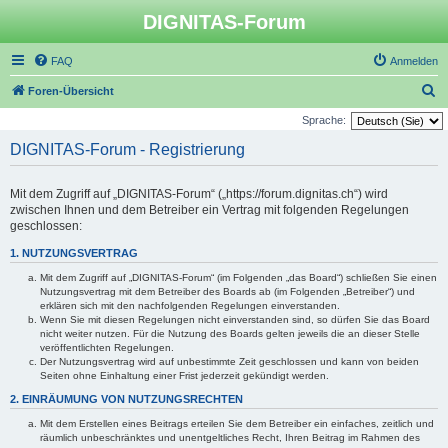
DIGNITAS-Forum
FAQ
Anmelden
S
Foren-Übersicht
u
Sprache:
c
DIGNITAS-Forum - Registrierung
h
e
Mit dem Zugriff auf „DIGNITAS-Forum“ („https://forum.dignitas.ch“) wird
zwischen Ihnen und dem Betreiber ein Vertrag mit folgenden Regelungen
geschlossen:
1. NUTZUNGSVERTRAG
Mit dem Zugriff auf „DIGNITAS-Forum“ (im Folgenden „das Board“) schließen Sie einen
Nutzungsvertrag mit dem Betreiber des Boards ab (im Folgenden „Betreiber“) und
erklären sich mit den nachfolgenden Regelungen einverstanden.
Wenn Sie mit diesen Regelungen nicht einverstanden sind, so dürfen Sie das Board
nicht weiter nutzen. Für die Nutzung des Boards gelten jeweils die an dieser Stelle
veröffentlichten Regelungen.
Der Nutzungsvertrag wird auf unbestimmte Zeit geschlossen und kann von beiden
Seiten ohne Einhaltung einer Frist jederzeit gekündigt werden.
2. EINRÄUMUNG VON NUTZUNGSRECHTEN
Mit dem Erstellen eines Beitrags erteilen Sie dem Betreiber ein einfaches, zeitlich und
räumlich unbeschränktes und unentgeltliches Recht, Ihren Beitrag im Rahmen des