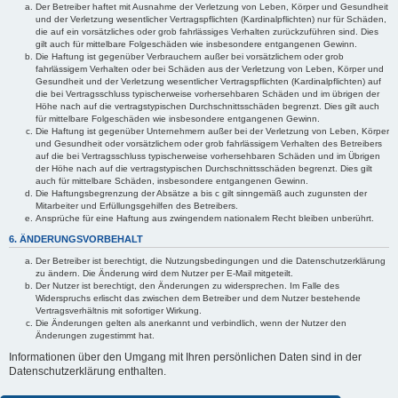
Der Betreiber haftet mit Ausnahme der Verletzung von Leben, Körper und Gesundheit
und der Verletzung wesentlicher Vertragspflichten (Kardinalpflichten) nur für Schäden,
die auf ein vorsätzliches oder grob fahrlässiges Verhalten zurückzuführen sind. Dies
gilt auch für mittelbare Folgeschäden wie insbesondere entgangenen Gewinn.
Die Haftung ist gegenüber Verbrauchern außer bei vorsätzlichem oder grob
fahrlässigem Verhalten oder bei Schäden aus der Verletzung von Leben, Körper und
Gesundheit und der Verletzung wesentlicher Vertragspflichten (Kardinalpflichten) auf
die bei Vertragsschluss typischerweise vorhersehbaren Schäden und im übrigen der
Höhe nach auf die vertragstypischen Durchschnittsschäden begrenzt. Dies gilt auch
für mittelbare Folgeschäden wie insbesondere entgangenen Gewinn.
Die Haftung ist gegenüber Unternehmern außer bei der Verletzung von Leben, Körper
und Gesundheit oder vorsätzlichem oder grob fahrlässigem Verhalten des Betreibers
auf die bei Vertragsschluss typischerweise vorhersehbaren Schäden und im Übrigen
der Höhe nach auf die vertragstypischen Durchschnittsschäden begrenzt. Dies gilt
auch für mittelbare Schäden, insbesondere entgangenen Gewinn.
Die Haftungsbegrenzung der Absätze a bis c gilt sinngemäß auch zugunsten der
Mitarbeiter und Erfüllungsgehilfen des Betreibers.
Ansprüche für eine Haftung aus zwingendem nationalem Recht bleiben unberührt.
6. ÄNDERUNGSVORBEHALT
Der Betreiber ist berechtigt, die Nutzungsbedingungen und die Datenschutzerklärung
zu ändern. Die Änderung wird dem Nutzer per E-Mail mitgeteilt.
Der Nutzer ist berechtigt, den Änderungen zu widersprechen. Im Falle des
Widerspruchs erlischt das zwischen dem Betreiber und dem Nutzer bestehende
Vertragsverhältnis mit sofortiger Wirkung.
Die Änderungen gelten als anerkannt und verbindlich, wenn der Nutzer den
Änderungen zugestimmt hat.
Informationen über den Umgang mit Ihren persönlichen Daten sind in der
Datenschutzerklärung enthalten.