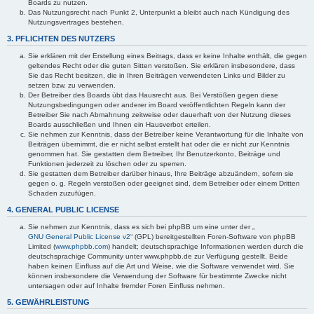
Boards zu nutzen.
Das Nutzungsrecht nach Punkt 2, Unterpunkt a bleibt auch nach Kündigung des
Nutzungsvertrages bestehen.
3. PFLICHTEN DES NUTZERS
Sie erklären mit der Erstellung eines Beitrags, dass er keine Inhalte enthält, die gegen
geltendes Recht oder die guten Sitten verstoßen. Sie erklären insbesondere, dass
Sie das Recht besitzen, die in Ihren Beiträgen verwendeten Links und Bilder zu
setzen bzw. zu verwenden.
Der Betreiber des Boards übt das Hausrecht aus. Bei Verstößen gegen diese
Nutzungsbedingungen oder anderer im Board veröffentlichten Regeln kann der
Betreiber Sie nach Abmahnung zeitweise oder dauerhaft von der Nutzung dieses
Boards ausschließen und Ihnen ein Hausverbot erteilen.
Sie nehmen zur Kenntnis, dass der Betreiber keine Verantwortung für die Inhalte von
Beiträgen übernimmt, die er nicht selbst erstellt hat oder die er nicht zur Kenntnis
genommen hat. Sie gestatten dem Betreiber, Ihr Benutzerkonto, Beiträge und
Funktionen jederzeit zu löschen oder zu sperren.
Sie gestatten dem Betreiber darüber hinaus, Ihre Beiträge abzuändern, sofern sie
gegen o. g. Regeln verstoßen oder geeignet sind, dem Betreiber oder einem Dritten
Schaden zuzufügen.
4. GENERAL PUBLIC LICENSE
Sie nehmen zur Kenntnis, dass es sich bei phpBB um eine unter der „
GNU General Public License v2
“ (GPL) bereitgestellten Foren-Software von phpBB
Limited (
www.phpbb.com
) handelt; deutschsprachige Informationen werden durch die
deutschsprachige Community unter www.phpbb.de zur Verfügung gestellt. Beide
haben keinen Einfluss auf die Art und Weise, wie die Software verwendet wird. Sie
können insbesondere die Verwendung der Software für bestimmte Zwecke nicht
untersagen oder auf Inhalte fremder Foren Einfluss nehmen.
5. GEWÄHRLEISTUNG