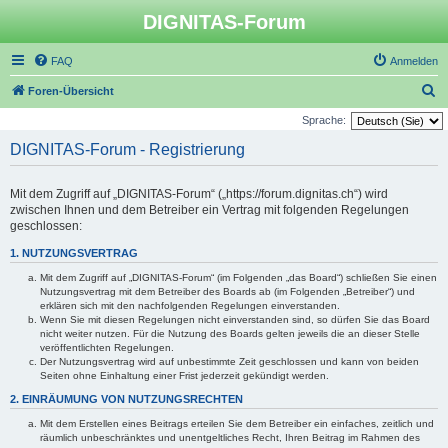
DIGNITAS-Forum
FAQ
Anmelden
S
Foren-Übersicht
u
Sprache:
c
DIGNITAS-Forum - Registrierung
h
e
Mit dem Zugriff auf „DIGNITAS-Forum“ („https://forum.dignitas.ch“) wird
zwischen Ihnen und dem Betreiber ein Vertrag mit folgenden Regelungen
geschlossen:
1. NUTZUNGSVERTRAG
Mit dem Zugriff auf „DIGNITAS-Forum“ (im Folgenden „das Board“) schließen Sie einen
Nutzungsvertrag mit dem Betreiber des Boards ab (im Folgenden „Betreiber“) und
erklären sich mit den nachfolgenden Regelungen einverstanden.
Wenn Sie mit diesen Regelungen nicht einverstanden sind, so dürfen Sie das Board
nicht weiter nutzen. Für die Nutzung des Boards gelten jeweils die an dieser Stelle
veröffentlichten Regelungen.
Der Nutzungsvertrag wird auf unbestimmte Zeit geschlossen und kann von beiden
Seiten ohne Einhaltung einer Frist jederzeit gekündigt werden.
2. EINRÄUMUNG VON NUTZUNGSRECHTEN
Mit dem Erstellen eines Beitrags erteilen Sie dem Betreiber ein einfaches, zeitlich und
räumlich unbeschränktes und unentgeltliches Recht, Ihren Beitrag im Rahmen des