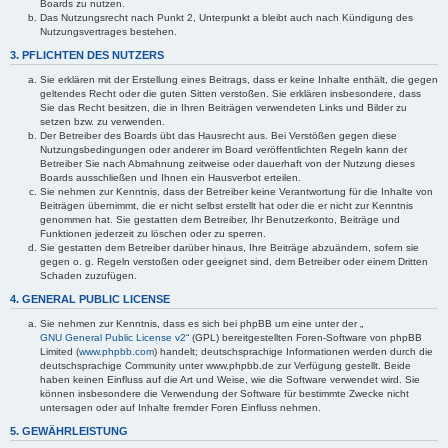
Boards zu nutzen.
Das Nutzungsrecht nach Punkt 2, Unterpunkt a bleibt auch nach Kündigung des
Nutzungsvertrages bestehen.
3. PFLICHTEN DES NUTZERS
Sie erklären mit der Erstellung eines Beitrags, dass er keine Inhalte enthält, die gegen
geltendes Recht oder die guten Sitten verstoßen. Sie erklären insbesondere, dass
Sie das Recht besitzen, die in Ihren Beiträgen verwendeten Links und Bilder zu
setzen bzw. zu verwenden.
Der Betreiber des Boards übt das Hausrecht aus. Bei Verstößen gegen diese
Nutzungsbedingungen oder anderer im Board veröffentlichten Regeln kann der
Betreiber Sie nach Abmahnung zeitweise oder dauerhaft von der Nutzung dieses
Boards ausschließen und Ihnen ein Hausverbot erteilen.
Sie nehmen zur Kenntnis, dass der Betreiber keine Verantwortung für die Inhalte von
Beiträgen übernimmt, die er nicht selbst erstellt hat oder die er nicht zur Kenntnis
genommen hat. Sie gestatten dem Betreiber, Ihr Benutzerkonto, Beiträge und
Funktionen jederzeit zu löschen oder zu sperren.
Sie gestatten dem Betreiber darüber hinaus, Ihre Beiträge abzuändern, sofern sie
gegen o. g. Regeln verstoßen oder geeignet sind, dem Betreiber oder einem Dritten
Schaden zuzufügen.
4. GENERAL PUBLIC LICENSE
Sie nehmen zur Kenntnis, dass es sich bei phpBB um eine unter der „
GNU General Public License v2
“ (GPL) bereitgestellten Foren-Software von phpBB
Limited (
www.phpbb.com
) handelt; deutschsprachige Informationen werden durch die
deutschsprachige Community unter www.phpbb.de zur Verfügung gestellt. Beide
haben keinen Einfluss auf die Art und Weise, wie die Software verwendet wird. Sie
können insbesondere die Verwendung der Software für bestimmte Zwecke nicht
untersagen oder auf Inhalte fremder Foren Einfluss nehmen.
5. GEWÄHRLEISTUNG