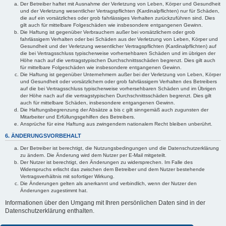
Der Betreiber haftet mit Ausnahme der Verletzung von Leben, Körper und Gesundheit
und der Verletzung wesentlicher Vertragspflichten (Kardinalpflichten) nur für Schäden,
die auf ein vorsätzliches oder grob fahrlässiges Verhalten zurückzuführen sind. Dies
gilt auch für mittelbare Folgeschäden wie insbesondere entgangenen Gewinn.
Die Haftung ist gegenüber Verbrauchern außer bei vorsätzlichem oder grob
fahrlässigem Verhalten oder bei Schäden aus der Verletzung von Leben, Körper und
Gesundheit und der Verletzung wesentlicher Vertragspflichten (Kardinalpflichten) auf
die bei Vertragsschluss typischerweise vorhersehbaren Schäden und im übrigen der
Höhe nach auf die vertragstypischen Durchschnittsschäden begrenzt. Dies gilt auch
für mittelbare Folgeschäden wie insbesondere entgangenen Gewinn.
Die Haftung ist gegenüber Unternehmern außer bei der Verletzung von Leben, Körper
und Gesundheit oder vorsätzlichem oder grob fahrlässigem Verhalten des Betreibers
auf die bei Vertragsschluss typischerweise vorhersehbaren Schäden und im Übrigen
der Höhe nach auf die vertragstypischen Durchschnittsschäden begrenzt. Dies gilt
auch für mittelbare Schäden, insbesondere entgangenen Gewinn.
Die Haftungsbegrenzung der Absätze a bis c gilt sinngemäß auch zugunsten der
Mitarbeiter und Erfüllungsgehilfen des Betreibers.
Ansprüche für eine Haftung aus zwingendem nationalem Recht bleiben unberührt.
6. ÄNDERUNGSVORBEHALT
Der Betreiber ist berechtigt, die Nutzungsbedingungen und die Datenschutzerklärung
zu ändern. Die Änderung wird dem Nutzer per E-Mail mitgeteilt.
Der Nutzer ist berechtigt, den Änderungen zu widersprechen. Im Falle des
Widerspruchs erlischt das zwischen dem Betreiber und dem Nutzer bestehende
Vertragsverhältnis mit sofortiger Wirkung.
Die Änderungen gelten als anerkannt und verbindlich, wenn der Nutzer den
Änderungen zugestimmt hat.
Informationen über den Umgang mit Ihren persönlichen Daten sind in der
Datenschutzerklärung enthalten.