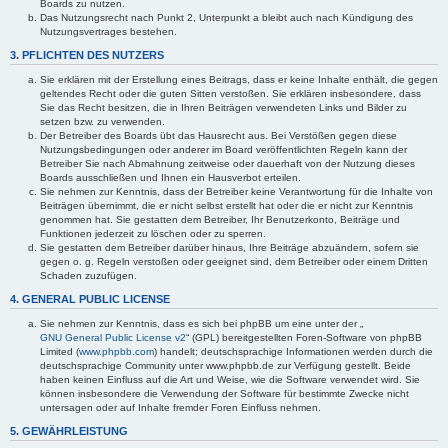
Boards zu nutzen.
Das Nutzungsrecht nach Punkt 2, Unterpunkt a bleibt auch nach Kündigung des
Nutzungsvertrages bestehen.
3. PFLICHTEN DES NUTZERS
Sie erklären mit der Erstellung eines Beitrags, dass er keine Inhalte enthält, die gegen
geltendes Recht oder die guten Sitten verstoßen. Sie erklären insbesondere, dass
Sie das Recht besitzen, die in Ihren Beiträgen verwendeten Links und Bilder zu
setzen bzw. zu verwenden.
Der Betreiber des Boards übt das Hausrecht aus. Bei Verstößen gegen diese
Nutzungsbedingungen oder anderer im Board veröffentlichten Regeln kann der
Betreiber Sie nach Abmahnung zeitweise oder dauerhaft von der Nutzung dieses
Boards ausschließen und Ihnen ein Hausverbot erteilen.
Sie nehmen zur Kenntnis, dass der Betreiber keine Verantwortung für die Inhalte von
Beiträgen übernimmt, die er nicht selbst erstellt hat oder die er nicht zur Kenntnis
genommen hat. Sie gestatten dem Betreiber, Ihr Benutzerkonto, Beiträge und
Funktionen jederzeit zu löschen oder zu sperren.
Sie gestatten dem Betreiber darüber hinaus, Ihre Beiträge abzuändern, sofern sie
gegen o. g. Regeln verstoßen oder geeignet sind, dem Betreiber oder einem Dritten
Schaden zuzufügen.
4. GENERAL PUBLIC LICENSE
Sie nehmen zur Kenntnis, dass es sich bei phpBB um eine unter der „
GNU General Public License v2
“ (GPL) bereitgestellten Foren-Software von phpBB
Limited (
www.phpbb.com
) handelt; deutschsprachige Informationen werden durch die
deutschsprachige Community unter www.phpbb.de zur Verfügung gestellt. Beide
haben keinen Einfluss auf die Art und Weise, wie die Software verwendet wird. Sie
können insbesondere die Verwendung der Software für bestimmte Zwecke nicht
untersagen oder auf Inhalte fremder Foren Einfluss nehmen.
5. GEWÄHRLEISTUNG