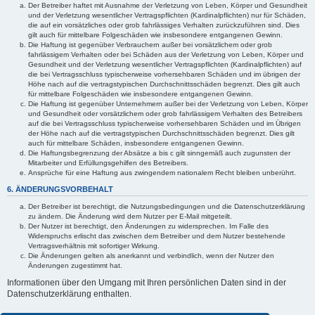
Der Betreiber haftet mit Ausnahme der Verletzung von Leben, Körper und Gesundheit
und der Verletzung wesentlicher Vertragspflichten (Kardinalpflichten) nur für Schäden,
die auf ein vorsätzliches oder grob fahrlässiges Verhalten zurückzuführen sind. Dies
gilt auch für mittelbare Folgeschäden wie insbesondere entgangenen Gewinn.
Die Haftung ist gegenüber Verbrauchern außer bei vorsätzlichem oder grob
fahrlässigem Verhalten oder bei Schäden aus der Verletzung von Leben, Körper und
Gesundheit und der Verletzung wesentlicher Vertragspflichten (Kardinalpflichten) auf
die bei Vertragsschluss typischerweise vorhersehbaren Schäden und im übrigen der
Höhe nach auf die vertragstypischen Durchschnittsschäden begrenzt. Dies gilt auch
für mittelbare Folgeschäden wie insbesondere entgangenen Gewinn.
Die Haftung ist gegenüber Unternehmern außer bei der Verletzung von Leben, Körper
und Gesundheit oder vorsätzlichem oder grob fahrlässigem Verhalten des Betreibers
auf die bei Vertragsschluss typischerweise vorhersehbaren Schäden und im Übrigen
der Höhe nach auf die vertragstypischen Durchschnittsschäden begrenzt. Dies gilt
auch für mittelbare Schäden, insbesondere entgangenen Gewinn.
Die Haftungsbegrenzung der Absätze a bis c gilt sinngemäß auch zugunsten der
Mitarbeiter und Erfüllungsgehilfen des Betreibers.
Ansprüche für eine Haftung aus zwingendem nationalem Recht bleiben unberührt.
6. ÄNDERUNGSVORBEHALT
Der Betreiber ist berechtigt, die Nutzungsbedingungen und die Datenschutzerklärung
zu ändern. Die Änderung wird dem Nutzer per E-Mail mitgeteilt.
Der Nutzer ist berechtigt, den Änderungen zu widersprechen. Im Falle des
Widerspruchs erlischt das zwischen dem Betreiber und dem Nutzer bestehende
Vertragsverhältnis mit sofortiger Wirkung.
Die Änderungen gelten als anerkannt und verbindlich, wenn der Nutzer den
Änderungen zugestimmt hat.
Informationen über den Umgang mit Ihren persönlichen Daten sind in der
Datenschutzerklärung enthalten.