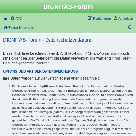
DIGNITAS-Forum
FAQ
Registrieren
Anmelden
S
Foren-Übersicht
u
DIGNITAS-Forum - Datenschutzerklärung
c
h
Diese Richtlinie beschreibt, wie „DIGNITAS-Forum“ („https://forum.dignitas.ch“)
e
(im Folgenden „der Betreiber“) die Daten verwendet, die während Ihres Foren-
Besuchs gesammelt werden.
UMFANG UND ART DER DATENSPEICHERUNG
Ihre Daten werden auf vier verschiedene Arten gesammelt:
Die Forensoftware phpBB erstellt bei Ihrem Besuch des Boards mehrere Cookies.
Cookies sind kleine Textdateien, die Ihr Browser als temporäre Dateien ablegt und die
zwischen den einzelnen Aufrufen des Boards erhalten bleiben. In diesen Cookies sind
die aktuelle ID Ihrer Sitzung (damit Ihnen alle Seitenaufrufe zugeordnet werden
können), Informationen über die von Ihnen gelesenen Beiträge (zur Markierung dieser
als gelesen/ungelesen; sofern Sie nicht angemeldet sind) sowie Informationen über
Ihre Teilnahme an Umfragen (sofern Sie nicht angemeldet sind) gespeichert. Ferner
werden Ihre Benutzer-ID, ein Authentifizierungsschlüssel und eine Session-ID
gespeichert. Die Cookies haben standardmäßig eine Gültigkeit von einem Jahr. Alle
Cookies können Sie jederzeit über die Funktion „Alle Cookies löschen“ löschen.
Weiterhin werden die Daten gespeichert, die Sie bei der Registrierung, in Ihrem Profil
oder Ihrem persönlichem Bereich angeben. Für die Registrierung sind mindestens ein