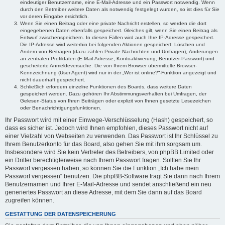
eindeutiger Benutzername, eine E-Mail-Adresse und ein Passwort notwendig. Wenn
durch den Betreiber weitere Daten als notwendig festgelegt wurden, so ist dies für Sie
vor deren Eingabe ersichtlich.
Wenn Sie einen Beitrag oder eine private Nachricht erstellen, so werden die dort
eingegebenen Daten ebenfalls gespeichert. Gleiches gilt, wenn Sie einen Beitrag als
Entwurf zwischenspeichern. In diesen Fällen wird auch Ihre IP-Adresse gespeichert.
Die IP-Adresse wird weiterhin bei folgenden Aktionen gespeichert: Löschen und
Ändern von Beiträgen (dazu zählen Private Nachrichten und Umfragen), Änderungen
an zentralen Profildaten (E-Mail-Adresse, Kontoaktivierung, Benutzer-Passwort) und
gescheiterte Anmeldeversuche. Die von Ihrem Browser übermittelte Browser-
Kennzeichnung (User Agent) wird nur in der „Wer ist online?“-Funktion angezeigt und
nicht dauerhaft gespeichert.
Schließlich erfordern einzelne Funktionen des Boards, dass weitere Daten
gespeichert werden. Dazu gehören Ihr Abstimmungsverhalten bei Umfragen, der
Gelesen-Status von Ihren Beiträgen oder explizit von Ihnen gesetzte Lesezeichen
oder Benachrichtigungsfunktionen.
Ihr Passwort wird mit einer Einwege-Verschlüsselung (Hash) gespeichert, so
dass es sicher ist. Jedoch wird Ihnen empfohlen, dieses Passwort nicht auf
einer Vielzahl von Webseiten zu verwenden. Das Passwort ist Ihr Schlüssel zu
Ihrem Benutzerkonto für das Board, also gehen Sie mit ihm sorgsam um.
Insbesondere wird Sie kein Vertreter des Betreibers, von phpBB Limited oder
ein Dritter berechtigterweise nach Ihrem Passwort fragen. Sollten Sie Ihr
Passwort vergessen haben, so können Sie die Funktion „Ich habe mein
Passwort vergessen“ benutzen. Die phpBB-Software fragt Sie dann nach Ihrem
Benutzernamen und Ihrer E-Mail-Adresse und sendet anschließend ein neu
generiertes Passwort an diese Adresse, mit dem Sie dann auf das Board
zugreifen können.
GESTATTUNG DER DATENSPEICHERUNG