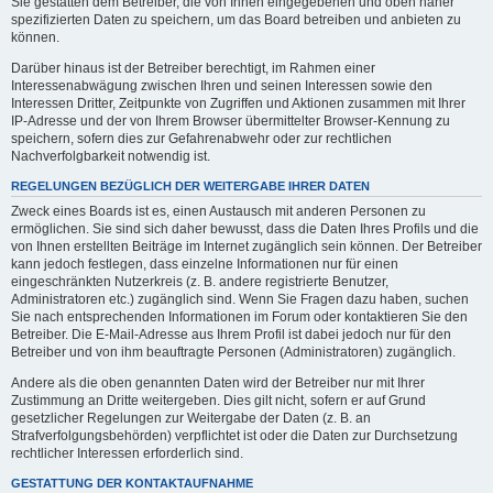
Sie gestatten dem Betreiber, die von Ihnen eingegebenen und oben näher
spezifizierten Daten zu speichern, um das Board betreiben und anbieten zu
können.
Darüber hinaus ist der Betreiber berechtigt, im Rahmen einer
Interessenabwägung zwischen Ihren und seinen Interessen sowie den
Interessen Dritter, Zeitpunkte von Zugriffen und Aktionen zusammen mit Ihrer
IP-Adresse und der von Ihrem Browser übermittelter Browser-Kennung zu
speichern, sofern dies zur Gefahrenabwehr oder zur rechtlichen
Nachverfolgbarkeit notwendig ist.
REGELUNGEN BEZÜGLICH DER WEITERGABE IHRER DATEN
Zweck eines Boards ist es, einen Austausch mit anderen Personen zu
ermöglichen. Sie sind sich daher bewusst, dass die Daten Ihres Profils und die
von Ihnen erstellten Beiträge im Internet zugänglich sein können. Der Betreiber
kann jedoch festlegen, dass einzelne Informationen nur für einen
eingeschränkten Nutzerkreis (z. B. andere registrierte Benutzer,
Administratoren etc.) zugänglich sind. Wenn Sie Fragen dazu haben, suchen
Sie nach entsprechenden Informationen im Forum oder kontaktieren Sie den
Betreiber. Die E-Mail-Adresse aus Ihrem Profil ist dabei jedoch nur für den
Betreiber und von ihm beauftragte Personen (Administratoren) zugänglich.
Andere als die oben genannten Daten wird der Betreiber nur mit Ihrer
Zustimmung an Dritte weitergeben. Dies gilt nicht, sofern er auf Grund
gesetzlicher Regelungen zur Weitergabe der Daten (z. B. an
Strafverfolgungsbehörden) verpflichtet ist oder die Daten zur Durchsetzung
rechtlicher Interessen erforderlich sind.
GESTATTUNG DER KONTAKTAUFNAHME