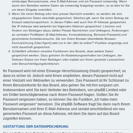
eindeutiger Benutzername, eine E-Mail-Adresse und ein Passwort notwendig. Wenn
durch den Betreiber weitere Daten als notwendig festgelegt wurden, so ist dies für Sie
vor deren Eingabe ersichtlich.
Wenn Sie einen Beitrag oder eine private Nachricht erstellen, so werden die dort
eingegebenen Daten ebenfalls gespeichert. Gleiches gilt, wenn Sie einen Beitrag als
Entwurf zwischenspeichern. In diesen Fällen wird auch Ihre IP-Adresse gespeichert.
Die IP-Adresse wird weiterhin bei folgenden Aktionen gespeichert: Löschen und
Ändern von Beiträgen (dazu zählen Private Nachrichten und Umfragen), Änderungen
an zentralen Profildaten (E-Mail-Adresse, Kontoaktivierung, Benutzer-Passwort) und
gescheiterte Anmeldeversuche. Die von Ihrem Browser übermittelte Browser-
Kennzeichnung (User Agent) wird nur in der „Wer ist online?“-Funktion angezeigt und
nicht dauerhaft gespeichert.
Schließlich erfordern einzelne Funktionen des Boards, dass weitere Daten
gespeichert werden. Dazu gehören Ihr Abstimmungsverhalten bei Umfragen, der
Gelesen-Status von Ihren Beiträgen oder explizit von Ihnen gesetzte Lesezeichen
oder Benachrichtigungsfunktionen.
Ihr Passwort wird mit einer Einwege-Verschlüsselung (Hash) gespeichert, so
dass es sicher ist. Jedoch wird Ihnen empfohlen, dieses Passwort nicht auf
einer Vielzahl von Webseiten zu verwenden. Das Passwort ist Ihr Schlüssel zu
Ihrem Benutzerkonto für das Board, also gehen Sie mit ihm sorgsam um.
Insbesondere wird Sie kein Vertreter des Betreibers, von phpBB Limited oder
ein Dritter berechtigterweise nach Ihrem Passwort fragen. Sollten Sie Ihr
Passwort vergessen haben, so können Sie die Funktion „Ich habe mein
Passwort vergessen“ benutzen. Die phpBB-Software fragt Sie dann nach Ihrem
Benutzernamen und Ihrer E-Mail-Adresse und sendet anschließend ein neu
generiertes Passwort an diese Adresse, mit dem Sie dann auf das Board
zugreifen können.
GESTATTUNG DER DATENSPEICHERUNG