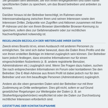
Sie gestatten dem Betreiber, die von Ihnen eingegebenen und oben näher
spezifizierten Daten zu speichern, um das Board betreiben und anbieten zu
können.
Darüber hinaus ist der Betreiber berechtigt, im Rahmen einer
Interessenabwägung zwischen Ihren und seinen Interessen sowie den
Interessen Dritter, Zeitpunkte von Zugriffen und Aktionen zusammen mit Ihrer
IP-Adresse und der von Ihrem Browser übermittelter Browser-Kennung zu
speichern, sofern dies zur Gefahrenabwehr oder zur rechtlichen
Nachverfolgbarkeit notwendig ist.
REGELUNGEN BEZÜGLICH DER WEITERGABE IHRER DATEN
Zweck eines Boards ist es, einen Austausch mit anderen Personen zu
ermöglichen. Sie sind sich daher bewusst, dass die Daten Ihres Profils und die
von Ihnen erstellten Beiträge im Internet zugänglich sein können. Der Betreiber
kann jedoch festlegen, dass einzelne Informationen nur für einen
eingeschränkten Nutzerkreis (z. B. andere registrierte Benutzer,
Administratoren etc.) zugänglich sind. Wenn Sie Fragen dazu haben, suchen
Sie nach entsprechenden Informationen im Forum oder kontaktieren Sie den
Betreiber. Die E-Mail-Adresse aus Ihrem Profil ist dabei jedoch nur für den
Betreiber und von ihm beauftragte Personen (Administratoren) zugänglich.
Andere als die oben genannten Daten wird der Betreiber nur mit Ihrer
Zustimmung an Dritte weitergeben. Dies gilt nicht, sofern er auf Grund
gesetzlicher Regelungen zur Weitergabe der Daten (z. B. an
Strafverfolgungsbehörden) verpflichtet ist oder die Daten zur Durchsetzung
rechtlicher Interessen erforderlich sind.
GESTATTUNG DER KONTAKTAUFNAHME