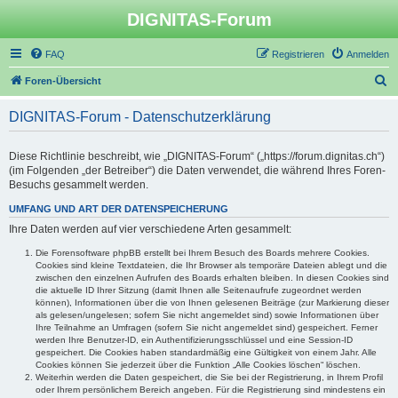
DIGNITAS-Forum
FAQ
Registrieren
Anmelden
S
Foren-Übersicht
u
DIGNITAS-Forum - Datenschutzerklärung
c
h
Diese Richtlinie beschreibt, wie „DIGNITAS-Forum“ („https://forum.dignitas.ch“)
e
(im Folgenden „der Betreiber“) die Daten verwendet, die während Ihres Foren-
Besuchs gesammelt werden.
UMFANG UND ART DER DATENSPEICHERUNG
Ihre Daten werden auf vier verschiedene Arten gesammelt:
Die Forensoftware phpBB erstellt bei Ihrem Besuch des Boards mehrere Cookies.
Cookies sind kleine Textdateien, die Ihr Browser als temporäre Dateien ablegt und die
zwischen den einzelnen Aufrufen des Boards erhalten bleiben. In diesen Cookies sind
die aktuelle ID Ihrer Sitzung (damit Ihnen alle Seitenaufrufe zugeordnet werden
können), Informationen über die von Ihnen gelesenen Beiträge (zur Markierung dieser
als gelesen/ungelesen; sofern Sie nicht angemeldet sind) sowie Informationen über
Ihre Teilnahme an Umfragen (sofern Sie nicht angemeldet sind) gespeichert. Ferner
werden Ihre Benutzer-ID, ein Authentifizierungsschlüssel und eine Session-ID
gespeichert. Die Cookies haben standardmäßig eine Gültigkeit von einem Jahr. Alle
Cookies können Sie jederzeit über die Funktion „Alle Cookies löschen“ löschen.
Weiterhin werden die Daten gespeichert, die Sie bei der Registrierung, in Ihrem Profil
oder Ihrem persönlichem Bereich angeben. Für die Registrierung sind mindestens ein