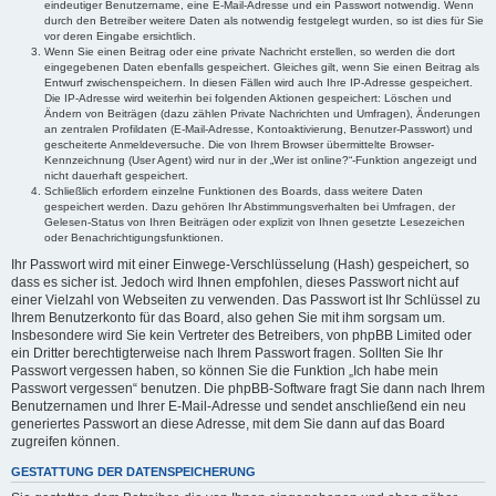
eindeutiger Benutzername, eine E-Mail-Adresse und ein Passwort notwendig. Wenn
durch den Betreiber weitere Daten als notwendig festgelegt wurden, so ist dies für Sie
vor deren Eingabe ersichtlich.
Wenn Sie einen Beitrag oder eine private Nachricht erstellen, so werden die dort
eingegebenen Daten ebenfalls gespeichert. Gleiches gilt, wenn Sie einen Beitrag als
Entwurf zwischenspeichern. In diesen Fällen wird auch Ihre IP-Adresse gespeichert.
Die IP-Adresse wird weiterhin bei folgenden Aktionen gespeichert: Löschen und
Ändern von Beiträgen (dazu zählen Private Nachrichten und Umfragen), Änderungen
an zentralen Profildaten (E-Mail-Adresse, Kontoaktivierung, Benutzer-Passwort) und
gescheiterte Anmeldeversuche. Die von Ihrem Browser übermittelte Browser-
Kennzeichnung (User Agent) wird nur in der „Wer ist online?“-Funktion angezeigt und
nicht dauerhaft gespeichert.
Schließlich erfordern einzelne Funktionen des Boards, dass weitere Daten
gespeichert werden. Dazu gehören Ihr Abstimmungsverhalten bei Umfragen, der
Gelesen-Status von Ihren Beiträgen oder explizit von Ihnen gesetzte Lesezeichen
oder Benachrichtigungsfunktionen.
Ihr Passwort wird mit einer Einwege-Verschlüsselung (Hash) gespeichert, so
dass es sicher ist. Jedoch wird Ihnen empfohlen, dieses Passwort nicht auf
einer Vielzahl von Webseiten zu verwenden. Das Passwort ist Ihr Schlüssel zu
Ihrem Benutzerkonto für das Board, also gehen Sie mit ihm sorgsam um.
Insbesondere wird Sie kein Vertreter des Betreibers, von phpBB Limited oder
ein Dritter berechtigterweise nach Ihrem Passwort fragen. Sollten Sie Ihr
Passwort vergessen haben, so können Sie die Funktion „Ich habe mein
Passwort vergessen“ benutzen. Die phpBB-Software fragt Sie dann nach Ihrem
Benutzernamen und Ihrer E-Mail-Adresse und sendet anschließend ein neu
generiertes Passwort an diese Adresse, mit dem Sie dann auf das Board
zugreifen können.
GESTATTUNG DER DATENSPEICHERUNG