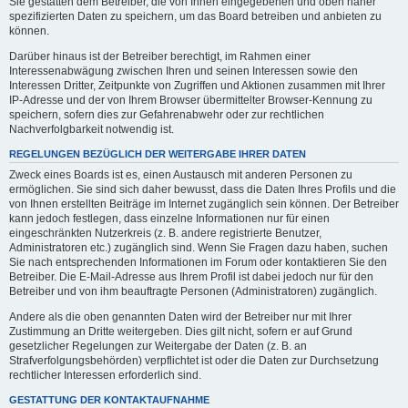
Sie gestatten dem Betreiber, die von Ihnen eingegebenen und oben näher
spezifizierten Daten zu speichern, um das Board betreiben und anbieten zu
können.
Darüber hinaus ist der Betreiber berechtigt, im Rahmen einer
Interessenabwägung zwischen Ihren und seinen Interessen sowie den
Interessen Dritter, Zeitpunkte von Zugriffen und Aktionen zusammen mit Ihrer
IP-Adresse und der von Ihrem Browser übermittelter Browser-Kennung zu
speichern, sofern dies zur Gefahrenabwehr oder zur rechtlichen
Nachverfolgbarkeit notwendig ist.
REGELUNGEN BEZÜGLICH DER WEITERGABE IHRER DATEN
Zweck eines Boards ist es, einen Austausch mit anderen Personen zu
ermöglichen. Sie sind sich daher bewusst, dass die Daten Ihres Profils und die
von Ihnen erstellten Beiträge im Internet zugänglich sein können. Der Betreiber
kann jedoch festlegen, dass einzelne Informationen nur für einen
eingeschränkten Nutzerkreis (z. B. andere registrierte Benutzer,
Administratoren etc.) zugänglich sind. Wenn Sie Fragen dazu haben, suchen
Sie nach entsprechenden Informationen im Forum oder kontaktieren Sie den
Betreiber. Die E-Mail-Adresse aus Ihrem Profil ist dabei jedoch nur für den
Betreiber und von ihm beauftragte Personen (Administratoren) zugänglich.
Andere als die oben genannten Daten wird der Betreiber nur mit Ihrer
Zustimmung an Dritte weitergeben. Dies gilt nicht, sofern er auf Grund
gesetzlicher Regelungen zur Weitergabe der Daten (z. B. an
Strafverfolgungsbehörden) verpflichtet ist oder die Daten zur Durchsetzung
rechtlicher Interessen erforderlich sind.
GESTATTUNG DER KONTAKTAUFNAHME