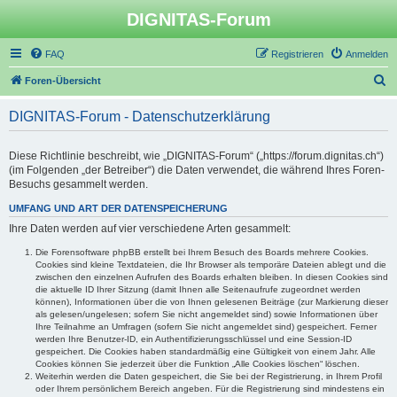
DIGNITAS-Forum
FAQ
Registrieren
Anmelden
S
Foren-Übersicht
u
DIGNITAS-Forum - Datenschutzerklärung
c
h
Diese Richtlinie beschreibt, wie „DIGNITAS-Forum“ („https://forum.dignitas.ch“)
e
(im Folgenden „der Betreiber“) die Daten verwendet, die während Ihres Foren-
Besuchs gesammelt werden.
UMFANG UND ART DER DATENSPEICHERUNG
Ihre Daten werden auf vier verschiedene Arten gesammelt:
Die Forensoftware phpBB erstellt bei Ihrem Besuch des Boards mehrere Cookies.
Cookies sind kleine Textdateien, die Ihr Browser als temporäre Dateien ablegt und die
zwischen den einzelnen Aufrufen des Boards erhalten bleiben. In diesen Cookies sind
die aktuelle ID Ihrer Sitzung (damit Ihnen alle Seitenaufrufe zugeordnet werden
können), Informationen über die von Ihnen gelesenen Beiträge (zur Markierung dieser
als gelesen/ungelesen; sofern Sie nicht angemeldet sind) sowie Informationen über
Ihre Teilnahme an Umfragen (sofern Sie nicht angemeldet sind) gespeichert. Ferner
werden Ihre Benutzer-ID, ein Authentifizierungsschlüssel und eine Session-ID
gespeichert. Die Cookies haben standardmäßig eine Gültigkeit von einem Jahr. Alle
Cookies können Sie jederzeit über die Funktion „Alle Cookies löschen“ löschen.
Weiterhin werden die Daten gespeichert, die Sie bei der Registrierung, in Ihrem Profil
oder Ihrem persönlichem Bereich angeben. Für die Registrierung sind mindestens ein