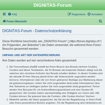
DIGNITAS-Forum
FAQ
Registrieren
Anmelden
S
Foren-Übersicht
u
DIGNITAS-Forum - Datenschutzerklärung
c
h
Diese Richtlinie beschreibt, wie „DIGNITAS-Forum“ („https://forum.dignitas.ch“)
e
(im Folgenden „der Betreiber“) die Daten verwendet, die während Ihres Foren-
Besuchs gesammelt werden.
UMFANG UND ART DER DATENSPEICHERUNG
Ihre Daten werden auf vier verschiedene Arten gesammelt:
Die Forensoftware phpBB erstellt bei Ihrem Besuch des Boards mehrere Cookies.
Cookies sind kleine Textdateien, die Ihr Browser als temporäre Dateien ablegt und die
zwischen den einzelnen Aufrufen des Boards erhalten bleiben. In diesen Cookies sind
die aktuelle ID Ihrer Sitzung (damit Ihnen alle Seitenaufrufe zugeordnet werden
können), Informationen über die von Ihnen gelesenen Beiträge (zur Markierung dieser
als gelesen/ungelesen; sofern Sie nicht angemeldet sind) sowie Informationen über
Ihre Teilnahme an Umfragen (sofern Sie nicht angemeldet sind) gespeichert. Ferner
werden Ihre Benutzer-ID, ein Authentifizierungsschlüssel und eine Session-ID
gespeichert. Die Cookies haben standardmäßig eine Gültigkeit von einem Jahr. Alle
Cookies können Sie jederzeit über die Funktion „Alle Cookies löschen“ löschen.
Weiterhin werden die Daten gespeichert, die Sie bei der Registrierung, in Ihrem Profil
oder Ihrem persönlichem Bereich angeben. Für die Registrierung sind mindestens ein