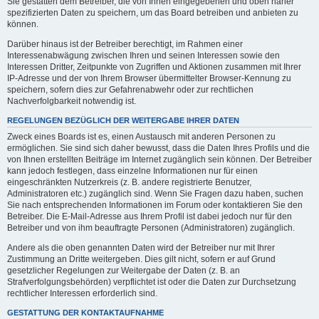
Sie gestatten dem Betreiber, die von Ihnen eingegebenen und oben näher
spezifizierten Daten zu speichern, um das Board betreiben und anbieten zu
können.
Darüber hinaus ist der Betreiber berechtigt, im Rahmen einer
Interessenabwägung zwischen Ihren und seinen Interessen sowie den
Interessen Dritter, Zeitpunkte von Zugriffen und Aktionen zusammen mit Ihrer
IP-Adresse und der von Ihrem Browser übermittelter Browser-Kennung zu
speichern, sofern dies zur Gefahrenabwehr oder zur rechtlichen
Nachverfolgbarkeit notwendig ist.
REGELUNGEN BEZÜGLICH DER WEITERGABE IHRER DATEN
Zweck eines Boards ist es, einen Austausch mit anderen Personen zu
ermöglichen. Sie sind sich daher bewusst, dass die Daten Ihres Profils und die
von Ihnen erstellten Beiträge im Internet zugänglich sein können. Der Betreiber
kann jedoch festlegen, dass einzelne Informationen nur für einen
eingeschränkten Nutzerkreis (z. B. andere registrierte Benutzer,
Administratoren etc.) zugänglich sind. Wenn Sie Fragen dazu haben, suchen
Sie nach entsprechenden Informationen im Forum oder kontaktieren Sie den
Betreiber. Die E-Mail-Adresse aus Ihrem Profil ist dabei jedoch nur für den
Betreiber und von ihm beauftragte Personen (Administratoren) zugänglich.
Andere als die oben genannten Daten wird der Betreiber nur mit Ihrer
Zustimmung an Dritte weitergeben. Dies gilt nicht, sofern er auf Grund
gesetzlicher Regelungen zur Weitergabe der Daten (z. B. an
Strafverfolgungsbehörden) verpflichtet ist oder die Daten zur Durchsetzung
rechtlicher Interessen erforderlich sind.
GESTATTUNG DER KONTAKTAUFNAHME