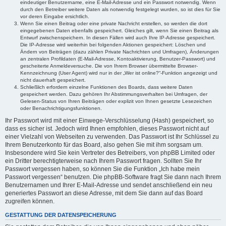
eindeutiger Benutzername, eine E-Mail-Adresse und ein Passwort notwendig. Wenn
durch den Betreiber weitere Daten als notwendig festgelegt wurden, so ist dies für Sie
vor deren Eingabe ersichtlich.
Wenn Sie einen Beitrag oder eine private Nachricht erstellen, so werden die dort
eingegebenen Daten ebenfalls gespeichert. Gleiches gilt, wenn Sie einen Beitrag als
Entwurf zwischenspeichern. In diesen Fällen wird auch Ihre IP-Adresse gespeichert.
Die IP-Adresse wird weiterhin bei folgenden Aktionen gespeichert: Löschen und
Ändern von Beiträgen (dazu zählen Private Nachrichten und Umfragen), Änderungen
an zentralen Profildaten (E-Mail-Adresse, Kontoaktivierung, Benutzer-Passwort) und
gescheiterte Anmeldeversuche. Die von Ihrem Browser übermittelte Browser-
Kennzeichnung (User Agent) wird nur in der „Wer ist online?“-Funktion angezeigt und
nicht dauerhaft gespeichert.
Schließlich erfordern einzelne Funktionen des Boards, dass weitere Daten
gespeichert werden. Dazu gehören Ihr Abstimmungsverhalten bei Umfragen, der
Gelesen-Status von Ihren Beiträgen oder explizit von Ihnen gesetzte Lesezeichen
oder Benachrichtigungsfunktionen.
Ihr Passwort wird mit einer Einwege-Verschlüsselung (Hash) gespeichert, so
dass es sicher ist. Jedoch wird Ihnen empfohlen, dieses Passwort nicht auf
einer Vielzahl von Webseiten zu verwenden. Das Passwort ist Ihr Schlüssel zu
Ihrem Benutzerkonto für das Board, also gehen Sie mit ihm sorgsam um.
Insbesondere wird Sie kein Vertreter des Betreibers, von phpBB Limited oder
ein Dritter berechtigterweise nach Ihrem Passwort fragen. Sollten Sie Ihr
Passwort vergessen haben, so können Sie die Funktion „Ich habe mein
Passwort vergessen“ benutzen. Die phpBB-Software fragt Sie dann nach Ihrem
Benutzernamen und Ihrer E-Mail-Adresse und sendet anschließend ein neu
generiertes Passwort an diese Adresse, mit dem Sie dann auf das Board
zugreifen können.
GESTATTUNG DER DATENSPEICHERUNG