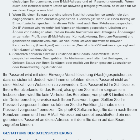
eindeutiger Benutzername, eine E-Mail-Adresse und ein Passwort notwendig. Wenn
durch den Betreiber weitere Daten als notwendig festgelegt wurden, so ist dies für Sie
vor deren Eingabe ersichtlich.
Wenn Sie einen Beitrag oder eine private Nachricht erstellen, so werden die dort
eingegebenen Daten ebenfalls gespeichert. Gleiches gilt, wenn Sie einen Beitrag als
Entwurf zwischenspeichern. In diesen Fällen wird auch Ihre IP-Adresse gespeichert.
Die IP-Adresse wird weiterhin bei folgenden Aktionen gespeichert: Löschen und
Ändern von Beiträgen (dazu zählen Private Nachrichten und Umfragen), Änderungen
an zentralen Profildaten (E-Mail-Adresse, Kontoaktivierung, Benutzer-Passwort) und
gescheiterte Anmeldeversuche. Die von Ihrem Browser übermittelte Browser-
Kennzeichnung (User Agent) wird nur in der „Wer ist online?“-Funktion angezeigt und
nicht dauerhaft gespeichert.
Schließlich erfordern einzelne Funktionen des Boards, dass weitere Daten
gespeichert werden. Dazu gehören Ihr Abstimmungsverhalten bei Umfragen, der
Gelesen-Status von Ihren Beiträgen oder explizit von Ihnen gesetzte Lesezeichen
oder Benachrichtigungsfunktionen.
Ihr Passwort wird mit einer Einwege-Verschlüsselung (Hash) gespeichert, so
dass es sicher ist. Jedoch wird Ihnen empfohlen, dieses Passwort nicht auf
einer Vielzahl von Webseiten zu verwenden. Das Passwort ist Ihr Schlüssel zu
Ihrem Benutzerkonto für das Board, also gehen Sie mit ihm sorgsam um.
Insbesondere wird Sie kein Vertreter des Betreibers, von phpBB Limited oder
ein Dritter berechtigterweise nach Ihrem Passwort fragen. Sollten Sie Ihr
Passwort vergessen haben, so können Sie die Funktion „Ich habe mein
Passwort vergessen“ benutzen. Die phpBB-Software fragt Sie dann nach Ihrem
Benutzernamen und Ihrer E-Mail-Adresse und sendet anschließend ein neu
generiertes Passwort an diese Adresse, mit dem Sie dann auf das Board
zugreifen können.
GESTATTUNG DER DATENSPEICHERUNG