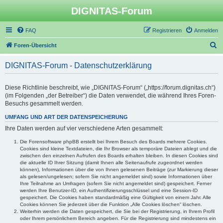
DIGNITAS-Forum
FAQ
Registrieren
Anmelden
S
Foren-Übersicht
u
DIGNITAS-Forum - Datenschutzerklärung
c
h
Diese Richtlinie beschreibt, wie „DIGNITAS-Forum“ („https://forum.dignitas.ch“)
e
(im Folgenden „der Betreiber“) die Daten verwendet, die während Ihres Foren-
Besuchs gesammelt werden.
UMFANG UND ART DER DATENSPEICHERUNG
Ihre Daten werden auf vier verschiedene Arten gesammelt:
Die Forensoftware phpBB erstellt bei Ihrem Besuch des Boards mehrere Cookies.
Cookies sind kleine Textdateien, die Ihr Browser als temporäre Dateien ablegt und die
zwischen den einzelnen Aufrufen des Boards erhalten bleiben. In diesen Cookies sind
die aktuelle ID Ihrer Sitzung (damit Ihnen alle Seitenaufrufe zugeordnet werden
können), Informationen über die von Ihnen gelesenen Beiträge (zur Markierung dieser
als gelesen/ungelesen; sofern Sie nicht angemeldet sind) sowie Informationen über
Ihre Teilnahme an Umfragen (sofern Sie nicht angemeldet sind) gespeichert. Ferner
werden Ihre Benutzer-ID, ein Authentifizierungsschlüssel und eine Session-ID
gespeichert. Die Cookies haben standardmäßig eine Gültigkeit von einem Jahr. Alle
Cookies können Sie jederzeit über die Funktion „Alle Cookies löschen“ löschen.
Weiterhin werden die Daten gespeichert, die Sie bei der Registrierung, in Ihrem Profil
oder Ihrem persönlichem Bereich angeben. Für die Registrierung sind mindestens ein