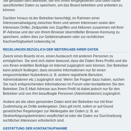
Sie gestatten dem Betreiber, die von Ihnen eingegebenen und oben näher
spezifizierten Daten zu speichern, um das Board betreiben und anbieten zu
können.
Darüber hinaus ist der Betreiber berechtigt, im Rahmen einer
Interessenabwägung zwischen Ihren und seinen Interessen sowie den
Interessen Dritter, Zeitpunkte von Zugriffen und Aktionen zusammen mit Ihrer
IP-Adresse und der von Ihrem Browser übermittelter Browser-Kennung zu
speichern, sofern dies zur Gefahrenabwehr oder zur rechtlichen
Nachverfolgbarkeit notwendig ist.
REGELUNGEN BEZÜGLICH DER WEITERGABE IHRER DATEN
Zweck eines Boards ist es, einen Austausch mit anderen Personen zu
ermöglichen. Sie sind sich daher bewusst, dass die Daten Ihres Profils und die
von Ihnen erstellten Beiträge im Internet zugänglich sein können. Der Betreiber
kann jedoch festlegen, dass einzelne Informationen nur für einen
eingeschränkten Nutzerkreis (z. B. andere registrierte Benutzer,
Administratoren etc.) zugänglich sind. Wenn Sie Fragen dazu haben, suchen
Sie nach entsprechenden Informationen im Forum oder kontaktieren Sie den
Betreiber. Die E-Mail-Adresse aus Ihrem Profil ist dabei jedoch nur für den
Betreiber und von ihm beauftragte Personen (Administratoren) zugänglich.
Andere als die oben genannten Daten wird der Betreiber nur mit Ihrer
Zustimmung an Dritte weitergeben. Dies gilt nicht, sofern er auf Grund
gesetzlicher Regelungen zur Weitergabe der Daten (z. B. an
Strafverfolgungsbehörden) verpflichtet ist oder die Daten zur Durchsetzung
rechtlicher Interessen erforderlich sind.
GESTATTUNG DER KONTAKTAUFNAHME