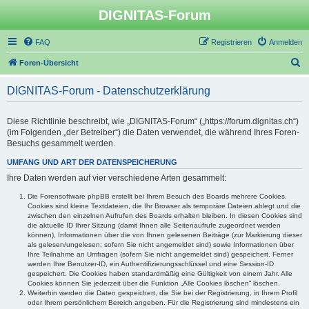
DIGNITAS-Forum
FAQ
Registrieren
Anmelden
S
Foren-Übersicht
u
DIGNITAS-Forum - Datenschutzerklärung
c
h
Diese Richtlinie beschreibt, wie „DIGNITAS-Forum“ („https://forum.dignitas.ch“)
e
(im Folgenden „der Betreiber“) die Daten verwendet, die während Ihres Foren-
Besuchs gesammelt werden.
UMFANG UND ART DER DATENSPEICHERUNG
Ihre Daten werden auf vier verschiedene Arten gesammelt:
Die Forensoftware phpBB erstellt bei Ihrem Besuch des Boards mehrere Cookies.
Cookies sind kleine Textdateien, die Ihr Browser als temporäre Dateien ablegt und die
zwischen den einzelnen Aufrufen des Boards erhalten bleiben. In diesen Cookies sind
die aktuelle ID Ihrer Sitzung (damit Ihnen alle Seitenaufrufe zugeordnet werden
können), Informationen über die von Ihnen gelesenen Beiträge (zur Markierung dieser
als gelesen/ungelesen; sofern Sie nicht angemeldet sind) sowie Informationen über
Ihre Teilnahme an Umfragen (sofern Sie nicht angemeldet sind) gespeichert. Ferner
werden Ihre Benutzer-ID, ein Authentifizierungsschlüssel und eine Session-ID
gespeichert. Die Cookies haben standardmäßig eine Gültigkeit von einem Jahr. Alle
Cookies können Sie jederzeit über die Funktion „Alle Cookies löschen“ löschen.
Weiterhin werden die Daten gespeichert, die Sie bei der Registrierung, in Ihrem Profil
oder Ihrem persönlichem Bereich angeben. Für die Registrierung sind mindestens ein