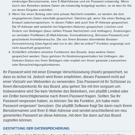
eindeutiger Benutzername, eine E-Mail-Adresse und ein Passwort notwendig. Wenn
durch den Betreiber weitere Daten als notwendig festgelegt wurden, so ist dies für Sie
vor deren Eingabe ersichtlich.
Wenn Sie einen Beitrag oder eine private Nachricht erstellen, so werden die dort
eingegebenen Daten ebenfalls gespeichert. Gleiches gilt, wenn Sie einen Beitrag als
Entwurf zwischenspeichern. In diesen Fällen wird auch Ihre IP-Adresse gespeichert.
Die IP-Adresse wird weiterhin bei folgenden Aktionen gespeichert: Löschen und
Ändern von Beiträgen (dazu zählen Private Nachrichten und Umfragen), Änderungen
an zentralen Profildaten (E-Mail-Adresse, Kontoaktivierung, Benutzer-Passwort) und
gescheiterte Anmeldeversuche. Die von Ihrem Browser übermittelte Browser-
Kennzeichnung (User Agent) wird nur in der „Wer ist online?“-Funktion angezeigt und
nicht dauerhaft gespeichert.
Schließlich erfordern einzelne Funktionen des Boards, dass weitere Daten
gespeichert werden. Dazu gehören Ihr Abstimmungsverhalten bei Umfragen, der
Gelesen-Status von Ihren Beiträgen oder explizit von Ihnen gesetzte Lesezeichen
oder Benachrichtigungsfunktionen.
Ihr Passwort wird mit einer Einwege-Verschlüsselung (Hash) gespeichert, so
dass es sicher ist. Jedoch wird Ihnen empfohlen, dieses Passwort nicht auf
einer Vielzahl von Webseiten zu verwenden. Das Passwort ist Ihr Schlüssel zu
Ihrem Benutzerkonto für das Board, also gehen Sie mit ihm sorgsam um.
Insbesondere wird Sie kein Vertreter des Betreibers, von phpBB Limited oder
ein Dritter berechtigterweise nach Ihrem Passwort fragen. Sollten Sie Ihr
Passwort vergessen haben, so können Sie die Funktion „Ich habe mein
Passwort vergessen“ benutzen. Die phpBB-Software fragt Sie dann nach Ihrem
Benutzernamen und Ihrer E-Mail-Adresse und sendet anschließend ein neu
generiertes Passwort an diese Adresse, mit dem Sie dann auf das Board
zugreifen können.
GESTATTUNG DER DATENSPEICHERUNG