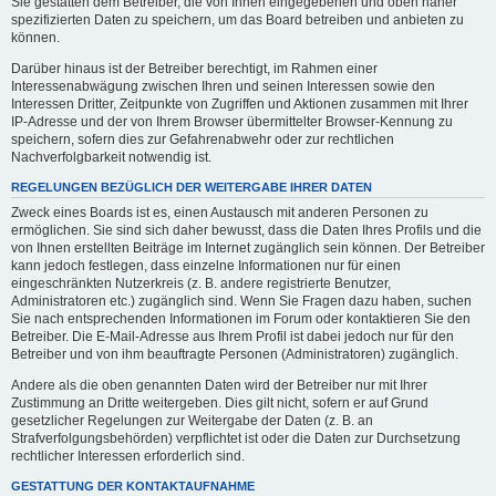
Sie gestatten dem Betreiber, die von Ihnen eingegebenen und oben näher
spezifizierten Daten zu speichern, um das Board betreiben und anbieten zu
können.
Darüber hinaus ist der Betreiber berechtigt, im Rahmen einer
Interessenabwägung zwischen Ihren und seinen Interessen sowie den
Interessen Dritter, Zeitpunkte von Zugriffen und Aktionen zusammen mit Ihrer
IP-Adresse und der von Ihrem Browser übermittelter Browser-Kennung zu
speichern, sofern dies zur Gefahrenabwehr oder zur rechtlichen
Nachverfolgbarkeit notwendig ist.
REGELUNGEN BEZÜGLICH DER WEITERGABE IHRER DATEN
Zweck eines Boards ist es, einen Austausch mit anderen Personen zu
ermöglichen. Sie sind sich daher bewusst, dass die Daten Ihres Profils und die
von Ihnen erstellten Beiträge im Internet zugänglich sein können. Der Betreiber
kann jedoch festlegen, dass einzelne Informationen nur für einen
eingeschränkten Nutzerkreis (z. B. andere registrierte Benutzer,
Administratoren etc.) zugänglich sind. Wenn Sie Fragen dazu haben, suchen
Sie nach entsprechenden Informationen im Forum oder kontaktieren Sie den
Betreiber. Die E-Mail-Adresse aus Ihrem Profil ist dabei jedoch nur für den
Betreiber und von ihm beauftragte Personen (Administratoren) zugänglich.
Andere als die oben genannten Daten wird der Betreiber nur mit Ihrer
Zustimmung an Dritte weitergeben. Dies gilt nicht, sofern er auf Grund
gesetzlicher Regelungen zur Weitergabe der Daten (z. B. an
Strafverfolgungsbehörden) verpflichtet ist oder die Daten zur Durchsetzung
rechtlicher Interessen erforderlich sind.
GESTATTUNG DER KONTAKTAUFNAHME