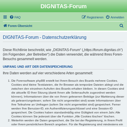
DIGNITAS-Forum
FAQ
Registrieren
Anmelden
S
Foren-Übersicht
u
DIGNITAS-Forum - Datenschutzerklärung
c
h
Diese Richtlinie beschreibt, wie „DIGNITAS-Forum“ („https://forum.dignitas.ch“)
e
(im Folgenden „der Betreiber“) die Daten verwendet, die während Ihres Foren-
Besuchs gesammelt werden.
UMFANG UND ART DER DATENSPEICHERUNG
Ihre Daten werden auf vier verschiedene Arten gesammelt:
Die Forensoftware phpBB erstellt bei Ihrem Besuch des Boards mehrere Cookies.
Cookies sind kleine Textdateien, die Ihr Browser als temporäre Dateien ablegt und die
zwischen den einzelnen Aufrufen des Boards erhalten bleiben. In diesen Cookies sind
die aktuelle ID Ihrer Sitzung (damit Ihnen alle Seitenaufrufe zugeordnet werden
können), Informationen über die von Ihnen gelesenen Beiträge (zur Markierung dieser
als gelesen/ungelesen; sofern Sie nicht angemeldet sind) sowie Informationen über
Ihre Teilnahme an Umfragen (sofern Sie nicht angemeldet sind) gespeichert. Ferner
werden Ihre Benutzer-ID, ein Authentifizierungsschlüssel und eine Session-ID
gespeichert. Die Cookies haben standardmäßig eine Gültigkeit von einem Jahr. Alle
Cookies können Sie jederzeit über die Funktion „Alle Cookies löschen“ löschen.
Weiterhin werden die Daten gespeichert, die Sie bei der Registrierung, in Ihrem Profil
oder Ihrem persönlichem Bereich angeben. Für die Registrierung sind mindestens ein