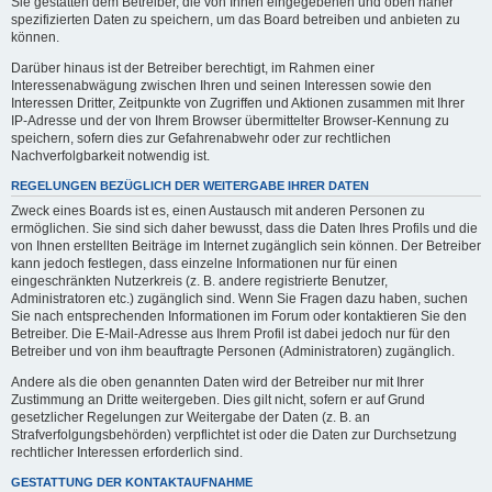
Sie gestatten dem Betreiber, die von Ihnen eingegebenen und oben näher
spezifizierten Daten zu speichern, um das Board betreiben und anbieten zu
können.
Darüber hinaus ist der Betreiber berechtigt, im Rahmen einer
Interessenabwägung zwischen Ihren und seinen Interessen sowie den
Interessen Dritter, Zeitpunkte von Zugriffen und Aktionen zusammen mit Ihrer
IP-Adresse und der von Ihrem Browser übermittelter Browser-Kennung zu
speichern, sofern dies zur Gefahrenabwehr oder zur rechtlichen
Nachverfolgbarkeit notwendig ist.
REGELUNGEN BEZÜGLICH DER WEITERGABE IHRER DATEN
Zweck eines Boards ist es, einen Austausch mit anderen Personen zu
ermöglichen. Sie sind sich daher bewusst, dass die Daten Ihres Profils und die
von Ihnen erstellten Beiträge im Internet zugänglich sein können. Der Betreiber
kann jedoch festlegen, dass einzelne Informationen nur für einen
eingeschränkten Nutzerkreis (z. B. andere registrierte Benutzer,
Administratoren etc.) zugänglich sind. Wenn Sie Fragen dazu haben, suchen
Sie nach entsprechenden Informationen im Forum oder kontaktieren Sie den
Betreiber. Die E-Mail-Adresse aus Ihrem Profil ist dabei jedoch nur für den
Betreiber und von ihm beauftragte Personen (Administratoren) zugänglich.
Andere als die oben genannten Daten wird der Betreiber nur mit Ihrer
Zustimmung an Dritte weitergeben. Dies gilt nicht, sofern er auf Grund
gesetzlicher Regelungen zur Weitergabe der Daten (z. B. an
Strafverfolgungsbehörden) verpflichtet ist oder die Daten zur Durchsetzung
rechtlicher Interessen erforderlich sind.
GESTATTUNG DER KONTAKTAUFNAHME