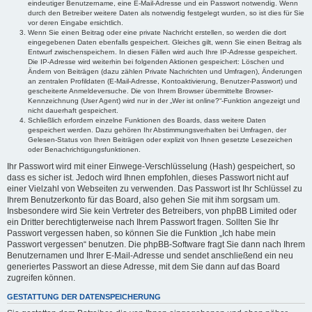
eindeutiger Benutzername, eine E-Mail-Adresse und ein Passwort notwendig. Wenn
durch den Betreiber weitere Daten als notwendig festgelegt wurden, so ist dies für Sie
vor deren Eingabe ersichtlich.
Wenn Sie einen Beitrag oder eine private Nachricht erstellen, so werden die dort
eingegebenen Daten ebenfalls gespeichert. Gleiches gilt, wenn Sie einen Beitrag als
Entwurf zwischenspeichern. In diesen Fällen wird auch Ihre IP-Adresse gespeichert.
Die IP-Adresse wird weiterhin bei folgenden Aktionen gespeichert: Löschen und
Ändern von Beiträgen (dazu zählen Private Nachrichten und Umfragen), Änderungen
an zentralen Profildaten (E-Mail-Adresse, Kontoaktivierung, Benutzer-Passwort) und
gescheiterte Anmeldeversuche. Die von Ihrem Browser übermittelte Browser-
Kennzeichnung (User Agent) wird nur in der „Wer ist online?“-Funktion angezeigt und
nicht dauerhaft gespeichert.
Schließlich erfordern einzelne Funktionen des Boards, dass weitere Daten
gespeichert werden. Dazu gehören Ihr Abstimmungsverhalten bei Umfragen, der
Gelesen-Status von Ihren Beiträgen oder explizit von Ihnen gesetzte Lesezeichen
oder Benachrichtigungsfunktionen.
Ihr Passwort wird mit einer Einwege-Verschlüsselung (Hash) gespeichert, so
dass es sicher ist. Jedoch wird Ihnen empfohlen, dieses Passwort nicht auf
einer Vielzahl von Webseiten zu verwenden. Das Passwort ist Ihr Schlüssel zu
Ihrem Benutzerkonto für das Board, also gehen Sie mit ihm sorgsam um.
Insbesondere wird Sie kein Vertreter des Betreibers, von phpBB Limited oder
ein Dritter berechtigterweise nach Ihrem Passwort fragen. Sollten Sie Ihr
Passwort vergessen haben, so können Sie die Funktion „Ich habe mein
Passwort vergessen“ benutzen. Die phpBB-Software fragt Sie dann nach Ihrem
Benutzernamen und Ihrer E-Mail-Adresse und sendet anschließend ein neu
generiertes Passwort an diese Adresse, mit dem Sie dann auf das Board
zugreifen können.
GESTATTUNG DER DATENSPEICHERUNG