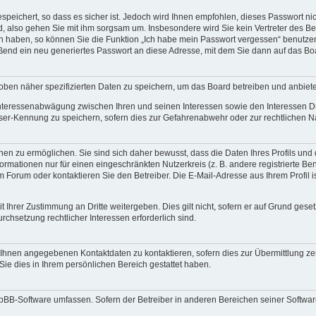
speichert, so dass es sicher ist. Jedoch wird Ihnen empfohlen, dieses Passwort n
d, also gehen Sie mit ihm sorgsam um. Insbesondere wird Sie kein Vertreter des Bet
en haben, so können Sie die Funktion „Ich habe mein Passwort vergessen“ benutze
end ein neu generiertes Passwort an diese Adresse, mit dem Sie dann auf das Bo
oben näher spezifizierten Daten zu speichern, um das Board betreiben und anbiet
 Interessenabwägung zwischen Ihren und seinen Interessen sowie den Interessen Dr
ser-Kennung zu speichern, sofern dies zur Gefahrenabwehr oder zur rechtlichen Na
n zu ermöglichen. Sie sind sich daher bewusst, dass die Daten Ihres Profils und di
ormationen nur für einen eingeschränkten Nutzerkreis (z. B. andere registrierte Be
orum oder kontaktieren Sie den Betreiber. Die E-Mail-Adresse aus Ihrem Profil is
 Ihrer Zustimmung an Dritte weitergeben. Dies gilt nicht, sofern er auf Grund gese
urchsetzung rechtlicher Interessen erforderlich sind.
 Ihnen angegebenen Kontaktdaten zu kontaktieren, sofern dies zur Übermittlung zent
Sie dies in Ihrem persönlichen Bereich gestattet haben.
phpBB-Software umfassen. Sofern der Betreiber in anderen Bereichen seiner Softwa