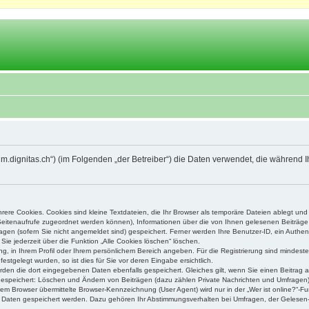
orum.dignitas.ch“) (im Folgenden „der Betreiber“) die Daten verwendet, die währe
ere Cookies. Cookies sind kleine Textdateien, die Ihr Browser als temporäre Dateien ablegt und
e Seitenaufrufe zugeordnet werden können), Informationen über die von Ihnen gelesenen Beiträge 
gen (sofern Sie nicht angemeldet sind) gespeichert. Ferner werden Ihre Benutzer-ID, ein Authen
Sie jederzeit über die Funktion „Alle Cookies löschen“ löschen.
ung, in Ihrem Profil oder Ihrem persönlichem Bereich angeben. Für die Registrierung sind mindes
stgelegt wurden, so ist dies für Sie vor deren Eingabe ersichtlich.
erden die dort eingegebenen Daten ebenfalls gespeichert. Gleiches gilt, wenn Sie einen Beitrag a
 gespeichert: Löschen und Ändern von Beiträgen (dazu zählen Private Nachrichten und Umfragen)
m Browser übermittelte Browser-Kennzeichnung (User Agent) wird nur in der „Wer ist online?“-Fu
re Daten gespeichert werden. Dazu gehören Ihr Abstimmungsverhalten bei Umfragen, der Gelesen-