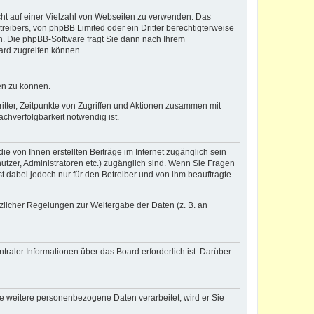
icht auf einer Vielzahl von Webseiten zu verwenden. Das
reibers, von phpBB Limited oder ein Dritter berechtigterweise
n. Die phpBB-Software fragt Sie dann nach Ihrem
ard zugreifen können.
en zu können.
itter, Zeitpunkte von Zugriffen und Aktionen zusammen mit
chverfolgbarkeit notwendig ist.
e von Ihnen erstellten Beiträge im Internet zugänglich sein
nutzer, Administratoren etc.) zugänglich sind. Wenn Sie Fragen
t dabei jedoch nur für den Betreiber und von ihm beauftragte
tzlicher Regelungen zur Weitergabe der Daten (z. B. an
raler Informationen über das Board erforderlich ist. Darüber
re weitere personenbezogene Daten verarbeitet, wird er Sie