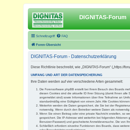
DIGNITAS-Forum
Schnellzugriff
FAQ
Foren-Übersicht
DIGNITAS-Forum - Datenschutzerklärung
Diese Richtlinie beschreibt, wie „DIGNITAS-Forum“ („https://f
UMFANG UND ART DER DATENSPEICHERUNG
Ihre Daten werden auf vier verschiedene Arten gesammelt:
Die Forensoftware phpBB erstellt bei Ihrem Besuch des Boards mehr
diesen Cookies sind die aktuelle ID Ihrer Sitzung (damit Ihnen all
angemeldet sind) sowie Informationen über Ihre Teilnahme an Umfra
standardmäßig eine Gültigkeit von einem Jahr. Alle Cookies können 
Weiterhin werden die Daten gespeichert, die Sie bei der Registrier
notwendig. Wenn durch den Betreiber weitere Daten als notwendig fe
Wenn Sie einen Beitrag oder eine private Nachricht erstellen, so w
gespeichert. Die IP-Adresse wird weiterhin bei folgenden Aktionen
Benutzer-Passwort) und gescheiterte Anmeldeversuche. Die von Ihre
Schließlich erfordern einzelne Funktionen des Boards, dass weite
oder Benachrichtigungsfunktionen.