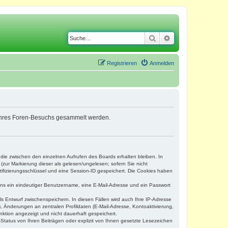
Suche
Erweiterte Suche
Registrieren
Anmelden
nd Ihres Foren-Besuchs gesammelt werden.
 die zwischen den einzelnen Aufrufen des Boards erhalten bleiben. In
(zur Markierung dieser als gelesen/ungelesen; sofern Sie nicht
tifizierungsschlüssel und eine Session-ID gespeichert. Die Cookies haben
tens ein eindeutiger Benutzername, eine E-Mail-Adresse und ein Passwort
ls Entwurf zwischenspeichern. In diesen Fällen wird auch Ihre IP-Adresse
, Änderungen an zentralen Profildaten (E-Mail-Adresse, Kontoaktivierung,
nktion angezeigt und nicht dauerhaft gespeichert.
Status von Ihren Beiträgen oder explizit von Ihnen gesetzte Lesezeichen