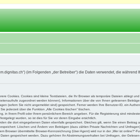
orum.dignitas.ch“) (im Folgenden „der Betreiber“) die Daten verwendet, die währe
ere Cookies. Cookies sind kleine Textdateien, die Ihr Browser als temporäre Dateien ablegt und
e Seitenaufrufe zugeordnet werden können), Informationen über die von Ihnen gelesenen Beiträge 
gen (sofern Sie nicht angemeldet sind) gespeichert. Ferner werden Ihre Benutzer-ID, ein Authen
Sie jederzeit über die Funktion „Alle Cookies löschen“ löschen.
ung, in Ihrem Profil oder Ihrem persönlichem Bereich angeben. Für die Registrierung sind mindes
stgelegt wurden, so ist dies für Sie vor deren Eingabe ersichtlich.
erden die dort eingegebenen Daten ebenfalls gespeichert. Gleiches gilt, wenn Sie einen Beitrag a
 gespeichert: Löschen und Ändern von Beiträgen (dazu zählen Private Nachrichten und Umfragen)
m Browser übermittelte Browser-Kennzeichnung (User Agent) wird nur in der „Wer ist online?“-Fu
re Daten gespeichert werden. Dazu gehören Ihr Abstimmungsverhalten bei Umfragen, der Gelesen-