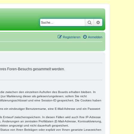
Suche
Erweiterte Suche
Registrieren
Anmelden
nd Ihres Foren-Besuchs gesammelt werden.
 die zwischen den einzelnen Aufrufen des Boards erhalten bleiben. In
(zur Markierung dieser als gelesen/ungelesen; sofern Sie nicht
tifizierungsschlüssel und eine Session-ID gespeichert. Die Cookies haben
tens ein eindeutiger Benutzername, eine E-Mail-Adresse und ein Passwort
ls Entwurf zwischenspeichern. In diesen Fällen wird auch Ihre IP-Adresse
, Änderungen an zentralen Profildaten (E-Mail-Adresse, Kontoaktivierung,
nktion angezeigt und nicht dauerhaft gespeichert.
Status von Ihren Beiträgen oder explizit von Ihnen gesetzte Lesezeichen