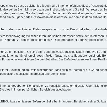
speichert, so dass es sicher ist. Jedoch wird Ihnen empfohlen, dieses Passwort n
d, also gehen Sie mit ihm sorgsam um. Insbesondere wird Sie kein Vertreter des Bet
en haben, so können Sie die Funktion „Ich habe mein Passwort vergessen“ benutze
end ein neu generiertes Passwort an diese Adresse, mit dem Sie dann auf das Bo
oben näher spezifizierten Daten zu speichern, um das Board betreiben und anbiet
 Interessenabwägung zwischen Ihren und seinen Interessen sowie den Interessen Dr
ser-Kennung zu speichern, sofern dies zur Gefahrenabwehr oder zur rechtlichen Na
n zu ermöglichen. Sie sind sich daher bewusst, dass die Daten Ihres Profils und di
ormationen nur für einen eingeschränkten Nutzerkreis (z. B. andere registrierte Be
orum oder kontaktieren Sie den Betreiber. Die E-Mail-Adresse aus Ihrem Profil is
 Ihrer Zustimmung an Dritte weitergeben. Dies gilt nicht, sofern er auf Grund gese
urchsetzung rechtlicher Interessen erforderlich sind.
 Ihnen angegebenen Kontaktdaten zu kontaktieren, sofern dies zur Übermittlung zent
Sie dies in Ihrem persönlichen Bereich gestattet haben.
phpBB-Software umfassen. Sofern der Betreiber in anderen Bereichen seiner Softwa