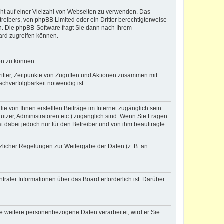
icht auf einer Vielzahl von Webseiten zu verwenden. Das
reibers, von phpBB Limited oder ein Dritter berechtigterweise
n. Die phpBB-Software fragt Sie dann nach Ihrem
ard zugreifen können.
en zu können.
itter, Zeitpunkte von Zugriffen und Aktionen zusammen mit
chverfolgbarkeit notwendig ist.
e von Ihnen erstellten Beiträge im Internet zugänglich sein
nutzer, Administratoren etc.) zugänglich sind. Wenn Sie Fragen
t dabei jedoch nur für den Betreiber und von ihm beauftragte
tzlicher Regelungen zur Weitergabe der Daten (z. B. an
raler Informationen über das Board erforderlich ist. Darüber
re weitere personenbezogene Daten verarbeitet, wird er Sie