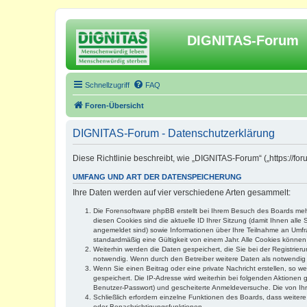
DIGNITAS-Forum
Schnellzugriff
FAQ
Foren-Übersicht
DIGNITAS-Forum - Datenschutzerklärung
Diese Richtlinie beschreibt, wie „DIGNITAS-Forum“ („https://f
UMFANG UND ART DER DATENSPEICHERUNG
Ihre Daten werden auf vier verschiedene Arten gesammelt:
Die Forensoftware phpBB erstellt bei Ihrem Besuch des Boards mehr
diesen Cookies sind die aktuelle ID Ihrer Sitzung (damit Ihnen all
angemeldet sind) sowie Informationen über Ihre Teilnahme an Umfra
standardmäßig eine Gültigkeit von einem Jahr. Alle Cookies können 
Weiterhin werden die Daten gespeichert, die Sie bei der Registrier
notwendig. Wenn durch den Betreiber weitere Daten als notwendig fe
Wenn Sie einen Beitrag oder eine private Nachricht erstellen, so w
gespeichert. Die IP-Adresse wird weiterhin bei folgenden Aktionen
Benutzer-Passwort) und gescheiterte Anmeldeversuche. Die von Ihre
Schließlich erfordern einzelne Funktionen des Boards, dass weite
oder Benachrichtigungsfunktionen.