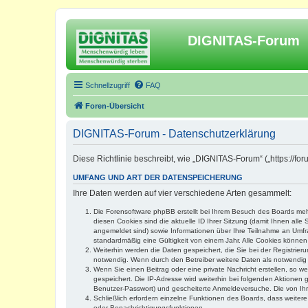
DIGNITAS-Forum
Schnellzugriff
FAQ
Foren-Übersicht
DIGNITAS-Forum - Datenschutzerklärung
Diese Richtlinie beschreibt, wie „DIGNITAS-Forum“ („https://f
UMFANG UND ART DER DATENSPEICHERUNG
Ihre Daten werden auf vier verschiedene Arten gesammelt:
Die Forensoftware phpBB erstellt bei Ihrem Besuch des Boards mehr
diesen Cookies sind die aktuelle ID Ihrer Sitzung (damit Ihnen all
angemeldet sind) sowie Informationen über Ihre Teilnahme an Umfra
standardmäßig eine Gültigkeit von einem Jahr. Alle Cookies können 
Weiterhin werden die Daten gespeichert, die Sie bei der Registrier
notwendig. Wenn durch den Betreiber weitere Daten als notwendig fe
Wenn Sie einen Beitrag oder eine private Nachricht erstellen, so w
gespeichert. Die IP-Adresse wird weiterhin bei folgenden Aktionen
Benutzer-Passwort) und gescheiterte Anmeldeversuche. Die von Ihre
Schließlich erfordern einzelne Funktionen des Boards, dass weite
oder Benachrichtigungsfunktionen.