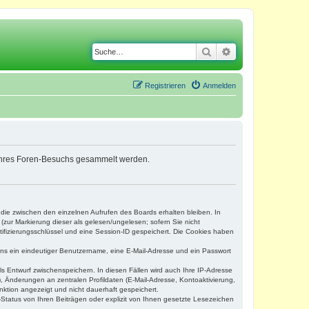
Suche
Erweiterte Suche
Registrieren
Anmelden
nd Ihres Foren-Besuchs gesammelt werden.
 die zwischen den einzelnen Aufrufen des Boards erhalten bleiben. In
(zur Markierung dieser als gelesen/ungelesen; sofern Sie nicht
tifizierungsschlüssel und eine Session-ID gespeichert. Die Cookies haben
tens ein eindeutiger Benutzername, eine E-Mail-Adresse und ein Passwort
ls Entwurf zwischenspeichern. In diesen Fällen wird auch Ihre IP-Adresse
, Änderungen an zentralen Profildaten (E-Mail-Adresse, Kontoaktivierung,
nktion angezeigt und nicht dauerhaft gespeichert.
Status von Ihren Beiträgen oder explizit von Ihnen gesetzte Lesezeichen