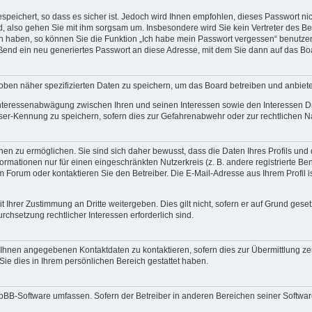
speichert, so dass es sicher ist. Jedoch wird Ihnen empfohlen, dieses Passwort n
d, also gehen Sie mit ihm sorgsam um. Insbesondere wird Sie kein Vertreter des Bet
en haben, so können Sie die Funktion „Ich habe mein Passwort vergessen“ benutze
end ein neu generiertes Passwort an diese Adresse, mit dem Sie dann auf das Bo
oben näher spezifizierten Daten zu speichern, um das Board betreiben und anbiet
 Interessenabwägung zwischen Ihren und seinen Interessen sowie den Interessen Dr
ser-Kennung zu speichern, sofern dies zur Gefahrenabwehr oder zur rechtlichen Na
n zu ermöglichen. Sie sind sich daher bewusst, dass die Daten Ihres Profils und di
ormationen nur für einen eingeschränkten Nutzerkreis (z. B. andere registrierte Be
orum oder kontaktieren Sie den Betreiber. Die E-Mail-Adresse aus Ihrem Profil is
 Ihrer Zustimmung an Dritte weitergeben. Dies gilt nicht, sofern er auf Grund gese
urchsetzung rechtlicher Interessen erforderlich sind.
 Ihnen angegebenen Kontaktdaten zu kontaktieren, sofern dies zur Übermittlung zent
Sie dies in Ihrem persönlichen Bereich gestattet haben.
phpBB-Software umfassen. Sofern der Betreiber in anderen Bereichen seiner Softwa