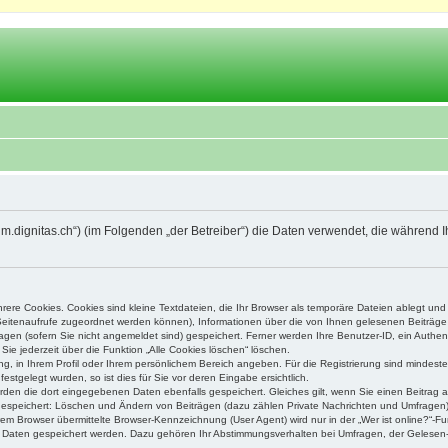
orum.dignitas.ch“) (im Folgenden „der Betreiber“) die Daten verwendet, die währe
ere Cookies. Cookies sind kleine Textdateien, die Ihr Browser als temporäre Dateien ablegt und
e Seitenaufrufe zugeordnet werden können), Informationen über die von Ihnen gelesenen Beiträge 
gen (sofern Sie nicht angemeldet sind) gespeichert. Ferner werden Ihre Benutzer-ID, ein Authen
Sie jederzeit über die Funktion „Alle Cookies löschen“ löschen.
ung, in Ihrem Profil oder Ihrem persönlichem Bereich angeben. Für die Registrierung sind mindes
stgelegt wurden, so ist dies für Sie vor deren Eingabe ersichtlich.
erden die dort eingegebenen Daten ebenfalls gespeichert. Gleiches gilt, wenn Sie einen Beitrag a
 gespeichert: Löschen und Ändern von Beiträgen (dazu zählen Private Nachrichten und Umfragen)
m Browser übermittelte Browser-Kennzeichnung (User Agent) wird nur in der „Wer ist online?“-Fu
re Daten gespeichert werden. Dazu gehören Ihr Abstimmungsverhalten bei Umfragen, der Gelesen-