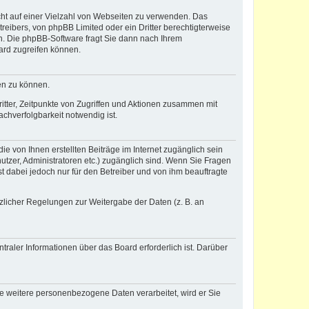
icht auf einer Vielzahl von Webseiten zu verwenden. Das
reibers, von phpBB Limited oder ein Dritter berechtigterweise
n. Die phpBB-Software fragt Sie dann nach Ihrem
ard zugreifen können.
en zu können.
itter, Zeitpunkte von Zugriffen und Aktionen zusammen mit
chverfolgbarkeit notwendig ist.
e von Ihnen erstellten Beiträge im Internet zugänglich sein
nutzer, Administratoren etc.) zugänglich sind. Wenn Sie Fragen
t dabei jedoch nur für den Betreiber und von ihm beauftragte
tzlicher Regelungen zur Weitergabe der Daten (z. B. an
raler Informationen über das Board erforderlich ist. Darüber
re weitere personenbezogene Daten verarbeitet, wird er Sie