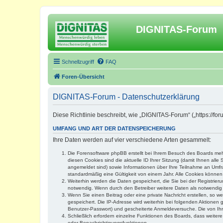
DIGNITAS-Forum
Schnellzugriff
FAQ
Foren-Übersicht
DIGNITAS-Forum - Datenschutzerklärung
Diese Richtlinie beschreibt, wie „DIGNITAS-Forum“ („https://f
UMFANG UND ART DER DATENSPEICHERUNG
Ihre Daten werden auf vier verschiedene Arten gesammelt:
Die Forensoftware phpBB erstellt bei Ihrem Besuch des Boards mehr
diesen Cookies sind die aktuelle ID Ihrer Sitzung (damit Ihnen all
angemeldet sind) sowie Informationen über Ihre Teilnahme an Umfra
standardmäßig eine Gültigkeit von einem Jahr. Alle Cookies können 
Weiterhin werden die Daten gespeichert, die Sie bei der Registrier
notwendig. Wenn durch den Betreiber weitere Daten als notwendig fe
Wenn Sie einen Beitrag oder eine private Nachricht erstellen, so w
gespeichert. Die IP-Adresse wird weiterhin bei folgenden Aktionen
Benutzer-Passwort) und gescheiterte Anmeldeversuche. Die von Ihre
Schließlich erfordern einzelne Funktionen des Boards, dass weite
oder Benachrichtigungsfunktionen.