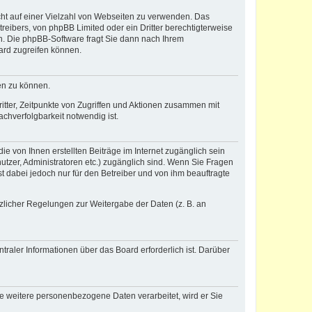
icht auf einer Vielzahl von Webseiten zu verwenden. Das
reibers, von phpBB Limited oder ein Dritter berechtigterweise
n. Die phpBB-Software fragt Sie dann nach Ihrem
ard zugreifen können.
en zu können.
itter, Zeitpunkte von Zugriffen und Aktionen zusammen mit
chverfolgbarkeit notwendig ist.
e von Ihnen erstellten Beiträge im Internet zugänglich sein
nutzer, Administratoren etc.) zugänglich sind. Wenn Sie Fragen
t dabei jedoch nur für den Betreiber und von ihm beauftragte
tzlicher Regelungen zur Weitergabe der Daten (z. B. an
raler Informationen über das Board erforderlich ist. Darüber
re weitere personenbezogene Daten verarbeitet, wird er Sie