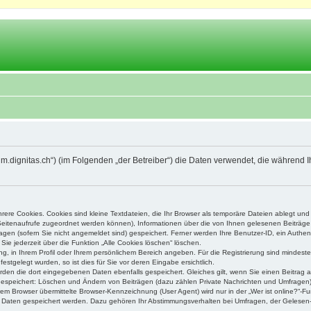
orum.dignitas.ch“) (im Folgenden „der Betreiber“) die Daten verwendet, die währe
ere Cookies. Cookies sind kleine Textdateien, die Ihr Browser als temporäre Dateien ablegt und
e Seitenaufrufe zugeordnet werden können), Informationen über die von Ihnen gelesenen Beiträge 
gen (sofern Sie nicht angemeldet sind) gespeichert. Ferner werden Ihre Benutzer-ID, ein Authen
Sie jederzeit über die Funktion „Alle Cookies löschen“ löschen.
ung, in Ihrem Profil oder Ihrem persönlichem Bereich angeben. Für die Registrierung sind mindes
stgelegt wurden, so ist dies für Sie vor deren Eingabe ersichtlich.
erden die dort eingegebenen Daten ebenfalls gespeichert. Gleiches gilt, wenn Sie einen Beitrag a
 gespeichert: Löschen und Ändern von Beiträgen (dazu zählen Private Nachrichten und Umfragen)
m Browser übermittelte Browser-Kennzeichnung (User Agent) wird nur in der „Wer ist online?“-Fu
re Daten gespeichert werden. Dazu gehören Ihr Abstimmungsverhalten bei Umfragen, der Gelesen-