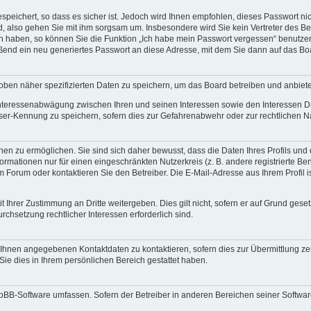
speichert, so dass es sicher ist. Jedoch wird Ihnen empfohlen, dieses Passwort n
d, also gehen Sie mit ihm sorgsam um. Insbesondere wird Sie kein Vertreter des Bet
en haben, so können Sie die Funktion „Ich habe mein Passwort vergessen“ benutze
end ein neu generiertes Passwort an diese Adresse, mit dem Sie dann auf das Bo
oben näher spezifizierten Daten zu speichern, um das Board betreiben und anbiet
 Interessenabwägung zwischen Ihren und seinen Interessen sowie den Interessen Dr
ser-Kennung zu speichern, sofern dies zur Gefahrenabwehr oder zur rechtlichen Na
n zu ermöglichen. Sie sind sich daher bewusst, dass die Daten Ihres Profils und di
ormationen nur für einen eingeschränkten Nutzerkreis (z. B. andere registrierte Be
orum oder kontaktieren Sie den Betreiber. Die E-Mail-Adresse aus Ihrem Profil is
 Ihrer Zustimmung an Dritte weitergeben. Dies gilt nicht, sofern er auf Grund gese
urchsetzung rechtlicher Interessen erforderlich sind.
 Ihnen angegebenen Kontaktdaten zu kontaktieren, sofern dies zur Übermittlung zent
Sie dies in Ihrem persönlichen Bereich gestattet haben.
phpBB-Software umfassen. Sofern der Betreiber in anderen Bereichen seiner Softwa