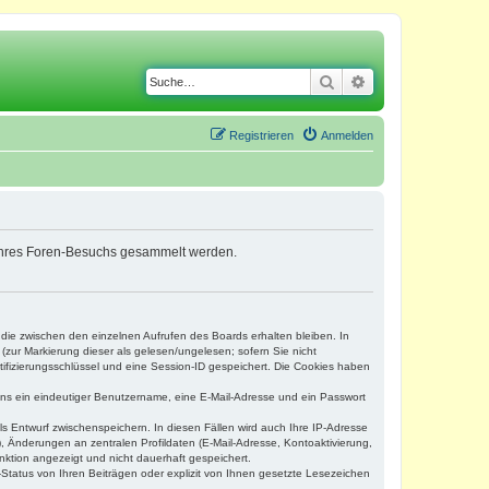
Suche
Erweiterte Suche
Registrieren
Anmelden
nd Ihres Foren-Besuchs gesammelt werden.
 die zwischen den einzelnen Aufrufen des Boards erhalten bleiben. In
(zur Markierung dieser als gelesen/ungelesen; sofern Sie nicht
tifizierungsschlüssel und eine Session-ID gespeichert. Die Cookies haben
tens ein eindeutiger Benutzername, eine E-Mail-Adresse und ein Passwort
ls Entwurf zwischenspeichern. In diesen Fällen wird auch Ihre IP-Adresse
, Änderungen an zentralen Profildaten (E-Mail-Adresse, Kontoaktivierung,
nktion angezeigt und nicht dauerhaft gespeichert.
Status von Ihren Beiträgen oder explizit von Ihnen gesetzte Lesezeichen