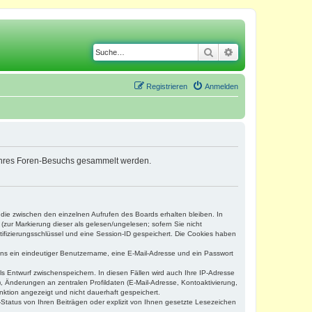
Suche
Erweiterte Suche
Registrieren
Anmelden
nd Ihres Foren-Besuchs gesammelt werden.
 die zwischen den einzelnen Aufrufen des Boards erhalten bleiben. In
(zur Markierung dieser als gelesen/ungelesen; sofern Sie nicht
tifizierungsschlüssel und eine Session-ID gespeichert. Die Cookies haben
tens ein eindeutiger Benutzername, eine E-Mail-Adresse und ein Passwort
ls Entwurf zwischenspeichern. In diesen Fällen wird auch Ihre IP-Adresse
, Änderungen an zentralen Profildaten (E-Mail-Adresse, Kontoaktivierung,
nktion angezeigt und nicht dauerhaft gespeichert.
Status von Ihren Beiträgen oder explizit von Ihnen gesetzte Lesezeichen