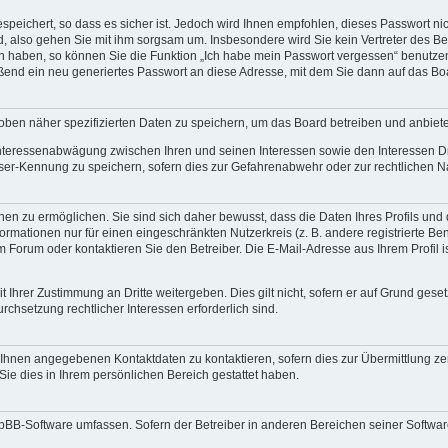
speichert, so dass es sicher ist. Jedoch wird Ihnen empfohlen, dieses Passwort n
d, also gehen Sie mit ihm sorgsam um. Insbesondere wird Sie kein Vertreter des Bet
en haben, so können Sie die Funktion „Ich habe mein Passwort vergessen“ benutze
end ein neu generiertes Passwort an diese Adresse, mit dem Sie dann auf das Bo
oben näher spezifizierten Daten zu speichern, um das Board betreiben und anbiet
 Interessenabwägung zwischen Ihren und seinen Interessen sowie den Interessen Dr
ser-Kennung zu speichern, sofern dies zur Gefahrenabwehr oder zur rechtlichen Na
n zu ermöglichen. Sie sind sich daher bewusst, dass die Daten Ihres Profils und di
ormationen nur für einen eingeschränkten Nutzerkreis (z. B. andere registrierte Be
orum oder kontaktieren Sie den Betreiber. Die E-Mail-Adresse aus Ihrem Profil is
 Ihrer Zustimmung an Dritte weitergeben. Dies gilt nicht, sofern er auf Grund gese
urchsetzung rechtlicher Interessen erforderlich sind.
 Ihnen angegebenen Kontaktdaten zu kontaktieren, sofern dies zur Übermittlung zent
Sie dies in Ihrem persönlichen Bereich gestattet haben.
phpBB-Software umfassen. Sofern der Betreiber in anderen Bereichen seiner Softwa