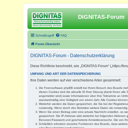
DIGNITAS-Forum
Schnellzugriff
FAQ
Foren-Übersicht
DIGNITAS-Forum - Datenschutzerklärung
Diese Richtlinie beschreibt, wie „DIGNITAS-Forum“ („https://f
UMFANG UND ART DER DATENSPEICHERUNG
Ihre Daten werden auf vier verschiedene Arten gesammelt:
Die Forensoftware phpBB erstellt bei Ihrem Besuch des Boards mehr
diesen Cookies sind die aktuelle ID Ihrer Sitzung (damit Ihnen all
angemeldet sind) sowie Informationen über Ihre Teilnahme an Umfra
standardmäßig eine Gültigkeit von einem Jahr. Alle Cookies können 
Weiterhin werden die Daten gespeichert, die Sie bei der Registrier
notwendig. Wenn durch den Betreiber weitere Daten als notwendig fe
Wenn Sie einen Beitrag oder eine private Nachricht erstellen, so w
gespeichert. Die IP-Adresse wird weiterhin bei folgenden Aktionen
Benutzer-Passwort) und gescheiterte Anmeldeversuche. Die von Ihre
Schließlich erfordern einzelne Funktionen des Boards, dass weite
oder Benachrichtigungsfunktionen.