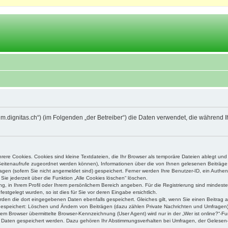
orum.dignitas.ch“) (im Folgenden „der Betreiber“) die Daten verwendet, die währe
ere Cookies. Cookies sind kleine Textdateien, die Ihr Browser als temporäre Dateien ablegt und
e Seitenaufrufe zugeordnet werden können), Informationen über die von Ihnen gelesenen Beiträge 
gen (sofern Sie nicht angemeldet sind) gespeichert. Ferner werden Ihre Benutzer-ID, ein Authen
Sie jederzeit über die Funktion „Alle Cookies löschen“ löschen.
ung, in Ihrem Profil oder Ihrem persönlichem Bereich angeben. Für die Registrierung sind mindes
stgelegt wurden, so ist dies für Sie vor deren Eingabe ersichtlich.
erden die dort eingegebenen Daten ebenfalls gespeichert. Gleiches gilt, wenn Sie einen Beitrag a
 gespeichert: Löschen und Ändern von Beiträgen (dazu zählen Private Nachrichten und Umfragen)
m Browser übermittelte Browser-Kennzeichnung (User Agent) wird nur in der „Wer ist online?“-Fu
re Daten gespeichert werden. Dazu gehören Ihr Abstimmungsverhalten bei Umfragen, der Gelesen-