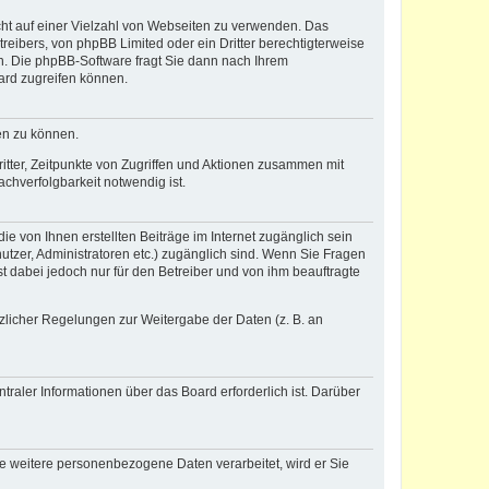
icht auf einer Vielzahl von Webseiten zu verwenden. Das
reibers, von phpBB Limited oder ein Dritter berechtigterweise
n. Die phpBB-Software fragt Sie dann nach Ihrem
ard zugreifen können.
en zu können.
itter, Zeitpunkte von Zugriffen und Aktionen zusammen mit
chverfolgbarkeit notwendig ist.
e von Ihnen erstellten Beiträge im Internet zugänglich sein
nutzer, Administratoren etc.) zugänglich sind. Wenn Sie Fragen
t dabei jedoch nur für den Betreiber und von ihm beauftragte
tzlicher Regelungen zur Weitergabe der Daten (z. B. an
raler Informationen über das Board erforderlich ist. Darüber
re weitere personenbezogene Daten verarbeitet, wird er Sie