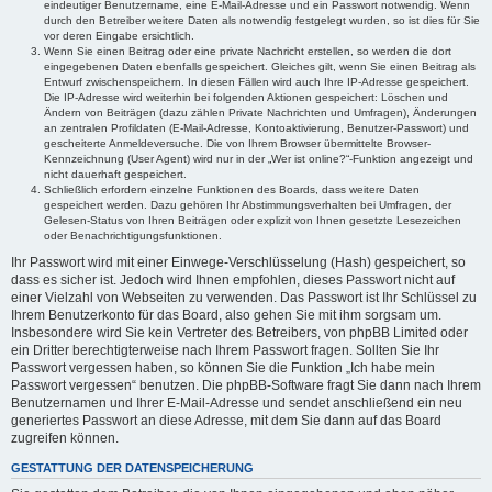
eindeutiger Benutzername, eine E-Mail-Adresse und ein Passwort notwendig. Wenn
durch den Betreiber weitere Daten als notwendig festgelegt wurden, so ist dies für Sie
vor deren Eingabe ersichtlich.
Wenn Sie einen Beitrag oder eine private Nachricht erstellen, so werden die dort
eingegebenen Daten ebenfalls gespeichert. Gleiches gilt, wenn Sie einen Beitrag als
Entwurf zwischenspeichern. In diesen Fällen wird auch Ihre IP-Adresse gespeichert.
Die IP-Adresse wird weiterhin bei folgenden Aktionen gespeichert: Löschen und
Ändern von Beiträgen (dazu zählen Private Nachrichten und Umfragen), Änderungen
an zentralen Profildaten (E-Mail-Adresse, Kontoaktivierung, Benutzer-Passwort) und
gescheiterte Anmeldeversuche. Die von Ihrem Browser übermittelte Browser-
Kennzeichnung (User Agent) wird nur in der „Wer ist online?“-Funktion angezeigt und
nicht dauerhaft gespeichert.
Schließlich erfordern einzelne Funktionen des Boards, dass weitere Daten
gespeichert werden. Dazu gehören Ihr Abstimmungsverhalten bei Umfragen, der
Gelesen-Status von Ihren Beiträgen oder explizit von Ihnen gesetzte Lesezeichen
oder Benachrichtigungsfunktionen.
Ihr Passwort wird mit einer Einwege-Verschlüsselung (Hash) gespeichert, so
dass es sicher ist. Jedoch wird Ihnen empfohlen, dieses Passwort nicht auf
einer Vielzahl von Webseiten zu verwenden. Das Passwort ist Ihr Schlüssel zu
Ihrem Benutzerkonto für das Board, also gehen Sie mit ihm sorgsam um.
Insbesondere wird Sie kein Vertreter des Betreibers, von phpBB Limited oder
ein Dritter berechtigterweise nach Ihrem Passwort fragen. Sollten Sie Ihr
Passwort vergessen haben, so können Sie die Funktion „Ich habe mein
Passwort vergessen“ benutzen. Die phpBB-Software fragt Sie dann nach Ihrem
Benutzernamen und Ihrer E-Mail-Adresse und sendet anschließend ein neu
generiertes Passwort an diese Adresse, mit dem Sie dann auf das Board
zugreifen können.
GESTATTUNG DER DATENSPEICHERUNG