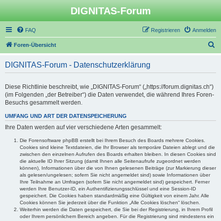
DIGNITAS-Forum
FAQ
Registrieren
Anmelden
S
Foren-Übersicht
u
DIGNITAS-Forum - Datenschutzerklärung
c
h
Diese Richtlinie beschreibt, wie „DIGNITAS-Forum“ („https://forum.dignitas.ch“)
e
(im Folgenden „der Betreiber“) die Daten verwendet, die während Ihres Foren-
Besuchs gesammelt werden.
UMFANG UND ART DER DATENSPEICHERUNG
Ihre Daten werden auf vier verschiedene Arten gesammelt:
Die Forensoftware phpBB erstellt bei Ihrem Besuch des Boards mehrere Cookies.
Cookies sind kleine Textdateien, die Ihr Browser als temporäre Dateien ablegt und die
zwischen den einzelnen Aufrufen des Boards erhalten bleiben. In diesen Cookies sind
die aktuelle ID Ihrer Sitzung (damit Ihnen alle Seitenaufrufe zugeordnet werden
können), Informationen über die von Ihnen gelesenen Beiträge (zur Markierung dieser
als gelesen/ungelesen; sofern Sie nicht angemeldet sind) sowie Informationen über
Ihre Teilnahme an Umfragen (sofern Sie nicht angemeldet sind) gespeichert. Ferner
werden Ihre Benutzer-ID, ein Authentifizierungsschlüssel und eine Session-ID
gespeichert. Die Cookies haben standardmäßig eine Gültigkeit von einem Jahr. Alle
Cookies können Sie jederzeit über die Funktion „Alle Cookies löschen“ löschen.
Weiterhin werden die Daten gespeichert, die Sie bei der Registrierung, in Ihrem Profil
oder Ihrem persönlichem Bereich angeben. Für die Registrierung sind mindestens ein