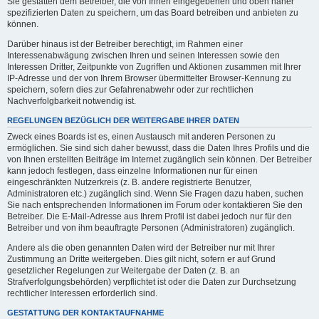
Sie gestatten dem Betreiber, die von Ihnen eingegebenen und oben näher
spezifizierten Daten zu speichern, um das Board betreiben und anbieten zu
können.
Darüber hinaus ist der Betreiber berechtigt, im Rahmen einer
Interessenabwägung zwischen Ihren und seinen Interessen sowie den
Interessen Dritter, Zeitpunkte von Zugriffen und Aktionen zusammen mit Ihrer
IP-Adresse und der von Ihrem Browser übermittelter Browser-Kennung zu
speichern, sofern dies zur Gefahrenabwehr oder zur rechtlichen
Nachverfolgbarkeit notwendig ist.
REGELUNGEN BEZÜGLICH DER WEITERGABE IHRER DATEN
Zweck eines Boards ist es, einen Austausch mit anderen Personen zu
ermöglichen. Sie sind sich daher bewusst, dass die Daten Ihres Profils und die
von Ihnen erstellten Beiträge im Internet zugänglich sein können. Der Betreiber
kann jedoch festlegen, dass einzelne Informationen nur für einen
eingeschränkten Nutzerkreis (z. B. andere registrierte Benutzer,
Administratoren etc.) zugänglich sind. Wenn Sie Fragen dazu haben, suchen
Sie nach entsprechenden Informationen im Forum oder kontaktieren Sie den
Betreiber. Die E-Mail-Adresse aus Ihrem Profil ist dabei jedoch nur für den
Betreiber und von ihm beauftragte Personen (Administratoren) zugänglich.
Andere als die oben genannten Daten wird der Betreiber nur mit Ihrer
Zustimmung an Dritte weitergeben. Dies gilt nicht, sofern er auf Grund
gesetzlicher Regelungen zur Weitergabe der Daten (z. B. an
Strafverfolgungsbehörden) verpflichtet ist oder die Daten zur Durchsetzung
rechtlicher Interessen erforderlich sind.
GESTATTUNG DER KONTAKTAUFNAHME