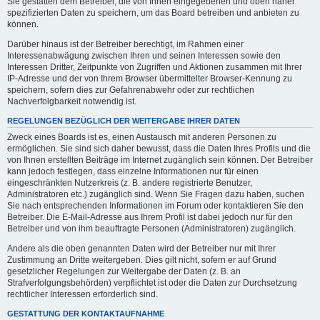
Sie gestatten dem Betreiber, die von Ihnen eingegebenen und oben näher
spezifizierten Daten zu speichern, um das Board betreiben und anbieten zu
können.
Darüber hinaus ist der Betreiber berechtigt, im Rahmen einer
Interessenabwägung zwischen Ihren und seinen Interessen sowie den
Interessen Dritter, Zeitpunkte von Zugriffen und Aktionen zusammen mit Ihrer
IP-Adresse und der von Ihrem Browser übermittelter Browser-Kennung zu
speichern, sofern dies zur Gefahrenabwehr oder zur rechtlichen
Nachverfolgbarkeit notwendig ist.
REGELUNGEN BEZÜGLICH DER WEITERGABE IHRER DATEN
Zweck eines Boards ist es, einen Austausch mit anderen Personen zu
ermöglichen. Sie sind sich daher bewusst, dass die Daten Ihres Profils und die
von Ihnen erstellten Beiträge im Internet zugänglich sein können. Der Betreiber
kann jedoch festlegen, dass einzelne Informationen nur für einen
eingeschränkten Nutzerkreis (z. B. andere registrierte Benutzer,
Administratoren etc.) zugänglich sind. Wenn Sie Fragen dazu haben, suchen
Sie nach entsprechenden Informationen im Forum oder kontaktieren Sie den
Betreiber. Die E-Mail-Adresse aus Ihrem Profil ist dabei jedoch nur für den
Betreiber und von ihm beauftragte Personen (Administratoren) zugänglich.
Andere als die oben genannten Daten wird der Betreiber nur mit Ihrer
Zustimmung an Dritte weitergeben. Dies gilt nicht, sofern er auf Grund
gesetzlicher Regelungen zur Weitergabe der Daten (z. B. an
Strafverfolgungsbehörden) verpflichtet ist oder die Daten zur Durchsetzung
rechtlicher Interessen erforderlich sind.
GESTATTUNG DER KONTAKTAUFNAHME