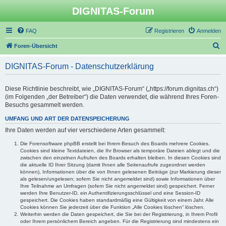
DIGNITAS-Forum
FAQ
Registrieren
Anmelden
S
Foren-Übersicht
u
DIGNITAS-Forum - Datenschutzerklärung
c
h
Diese Richtlinie beschreibt, wie „DIGNITAS-Forum“ („https://forum.dignitas.ch“)
e
(im Folgenden „der Betreiber“) die Daten verwendet, die während Ihres Foren-
Besuchs gesammelt werden.
UMFANG UND ART DER DATENSPEICHERUNG
Ihre Daten werden auf vier verschiedene Arten gesammelt:
Die Forensoftware phpBB erstellt bei Ihrem Besuch des Boards mehrere Cookies.
Cookies sind kleine Textdateien, die Ihr Browser als temporäre Dateien ablegt und die
zwischen den einzelnen Aufrufen des Boards erhalten bleiben. In diesen Cookies sind
die aktuelle ID Ihrer Sitzung (damit Ihnen alle Seitenaufrufe zugeordnet werden
können), Informationen über die von Ihnen gelesenen Beiträge (zur Markierung dieser
als gelesen/ungelesen; sofern Sie nicht angemeldet sind) sowie Informationen über
Ihre Teilnahme an Umfragen (sofern Sie nicht angemeldet sind) gespeichert. Ferner
werden Ihre Benutzer-ID, ein Authentifizierungsschlüssel und eine Session-ID
gespeichert. Die Cookies haben standardmäßig eine Gültigkeit von einem Jahr. Alle
Cookies können Sie jederzeit über die Funktion „Alle Cookies löschen“ löschen.
Weiterhin werden die Daten gespeichert, die Sie bei der Registrierung, in Ihrem Profil
oder Ihrem persönlichem Bereich angeben. Für die Registrierung sind mindestens ein