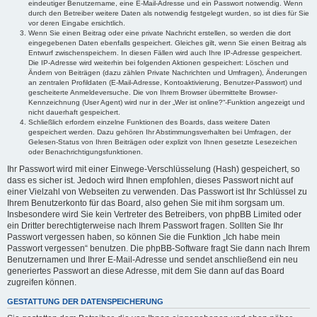
eindeutiger Benutzername, eine E-Mail-Adresse und ein Passwort notwendig. Wenn
durch den Betreiber weitere Daten als notwendig festgelegt wurden, so ist dies für Sie
vor deren Eingabe ersichtlich.
Wenn Sie einen Beitrag oder eine private Nachricht erstellen, so werden die dort
eingegebenen Daten ebenfalls gespeichert. Gleiches gilt, wenn Sie einen Beitrag als
Entwurf zwischenspeichern. In diesen Fällen wird auch Ihre IP-Adresse gespeichert.
Die IP-Adresse wird weiterhin bei folgenden Aktionen gespeichert: Löschen und
Ändern von Beiträgen (dazu zählen Private Nachrichten und Umfragen), Änderungen
an zentralen Profildaten (E-Mail-Adresse, Kontoaktivierung, Benutzer-Passwort) und
gescheiterte Anmeldeversuche. Die von Ihrem Browser übermittelte Browser-
Kennzeichnung (User Agent) wird nur in der „Wer ist online?“-Funktion angezeigt und
nicht dauerhaft gespeichert.
Schließlich erfordern einzelne Funktionen des Boards, dass weitere Daten
gespeichert werden. Dazu gehören Ihr Abstimmungsverhalten bei Umfragen, der
Gelesen-Status von Ihren Beiträgen oder explizit von Ihnen gesetzte Lesezeichen
oder Benachrichtigungsfunktionen.
Ihr Passwort wird mit einer Einwege-Verschlüsselung (Hash) gespeichert, so
dass es sicher ist. Jedoch wird Ihnen empfohlen, dieses Passwort nicht auf
einer Vielzahl von Webseiten zu verwenden. Das Passwort ist Ihr Schlüssel zu
Ihrem Benutzerkonto für das Board, also gehen Sie mit ihm sorgsam um.
Insbesondere wird Sie kein Vertreter des Betreibers, von phpBB Limited oder
ein Dritter berechtigterweise nach Ihrem Passwort fragen. Sollten Sie Ihr
Passwort vergessen haben, so können Sie die Funktion „Ich habe mein
Passwort vergessen“ benutzen. Die phpBB-Software fragt Sie dann nach Ihrem
Benutzernamen und Ihrer E-Mail-Adresse und sendet anschließend ein neu
generiertes Passwort an diese Adresse, mit dem Sie dann auf das Board
zugreifen können.
GESTATTUNG DER DATENSPEICHERUNG