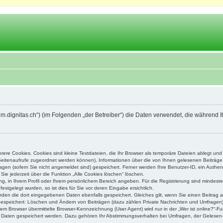
orum.dignitas.ch“) (im Folgenden „der Betreiber“) die Daten verwendet, die währe
ere Cookies. Cookies sind kleine Textdateien, die Ihr Browser als temporäre Dateien ablegt und
e Seitenaufrufe zugeordnet werden können), Informationen über die von Ihnen gelesenen Beiträge 
gen (sofern Sie nicht angemeldet sind) gespeichert. Ferner werden Ihre Benutzer-ID, ein Authen
Sie jederzeit über die Funktion „Alle Cookies löschen“ löschen.
ung, in Ihrem Profil oder Ihrem persönlichem Bereich angeben. Für die Registrierung sind mindes
stgelegt wurden, so ist dies für Sie vor deren Eingabe ersichtlich.
erden die dort eingegebenen Daten ebenfalls gespeichert. Gleiches gilt, wenn Sie einen Beitrag a
 gespeichert: Löschen und Ändern von Beiträgen (dazu zählen Private Nachrichten und Umfragen)
m Browser übermittelte Browser-Kennzeichnung (User Agent) wird nur in der „Wer ist online?“-Fu
re Daten gespeichert werden. Dazu gehören Ihr Abstimmungsverhalten bei Umfragen, der Gelesen-