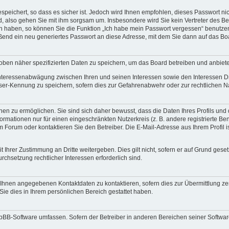
speichert, so dass es sicher ist. Jedoch wird Ihnen empfohlen, dieses Passwort n
d, also gehen Sie mit ihm sorgsam um. Insbesondere wird Sie kein Vertreter des Bet
en haben, so können Sie die Funktion „Ich habe mein Passwort vergessen“ benutze
end ein neu generiertes Passwort an diese Adresse, mit dem Sie dann auf das Bo
oben näher spezifizierten Daten zu speichern, um das Board betreiben und anbiet
 Interessenabwägung zwischen Ihren und seinen Interessen sowie den Interessen Dr
ser-Kennung zu speichern, sofern dies zur Gefahrenabwehr oder zur rechtlichen Na
n zu ermöglichen. Sie sind sich daher bewusst, dass die Daten Ihres Profils und di
ormationen nur für einen eingeschränkten Nutzerkreis (z. B. andere registrierte Be
orum oder kontaktieren Sie den Betreiber. Die E-Mail-Adresse aus Ihrem Profil is
 Ihrer Zustimmung an Dritte weitergeben. Dies gilt nicht, sofern er auf Grund gese
urchsetzung rechtlicher Interessen erforderlich sind.
 Ihnen angegebenen Kontaktdaten zu kontaktieren, sofern dies zur Übermittlung zent
Sie dies in Ihrem persönlichen Bereich gestattet haben.
phpBB-Software umfassen. Sofern der Betreiber in anderen Bereichen seiner Softwa