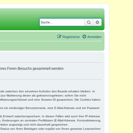
Suche
Erweiterte Suche
Registrieren
Anmelden
nd Ihres Foren-Besuchs gesammelt werden.
 die zwischen den einzelnen Aufrufen des Boards erhalten bleiben. In
(zur Markierung dieser als gelesen/ungelesen; sofern Sie nicht
tifizierungsschlüssel und eine Session-ID gespeichert. Die Cookies haben
tens ein eindeutiger Benutzername, eine E-Mail-Adresse und ein Passwort
ls Entwurf zwischenspeichern. In diesen Fällen wird auch Ihre IP-Adresse
, Änderungen an zentralen Profildaten (E-Mail-Adresse, Kontoaktivierung,
nktion angezeigt und nicht dauerhaft gespeichert.
Status von Ihren Beiträgen oder explizit von Ihnen gesetzte Lesezeichen