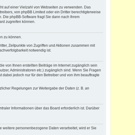
icht auf einer Vielzahl von Webseiten zu verwenden. Das
reibers, von phpBB Limited oder ein Dritter berechtigterweise
n. Die phpBB-Software fragt Sie dann nach Ihrem
ard zugreifen können.
en zu können.
itter, Zeitpunkte von Zugriffen und Aktionen zusammen mit
chverfolgbarkeit notwendig ist.
e von Ihnen erstellten Beiträge im Internet zugänglich sein
nutzer, Administratoren etc.) zugänglich sind. Wenn Sie Fragen
t dabei jedoch nur für den Betreiber und von ihm beauftragte
tzlicher Regelungen zur Weitergabe der Daten (z. B. an
raler Informationen über das Board erforderlich ist. Darüber
re weitere personenbezogene Daten verarbeitet, wird er Sie