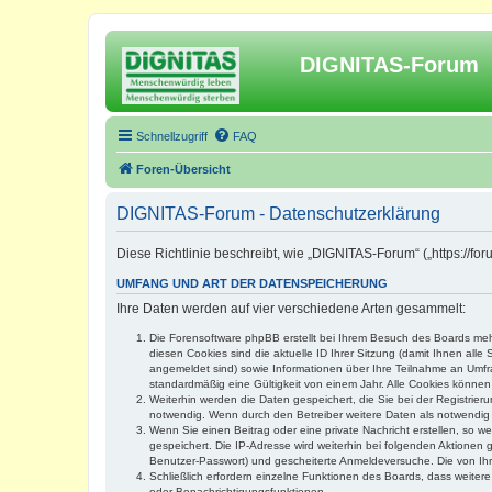
DIGNITAS-Forum
Schnellzugriff
FAQ
Foren-Übersicht
DIGNITAS-Forum - Datenschutzerklärung
Diese Richtlinie beschreibt, wie „DIGNITAS-Forum“ („https://f
UMFANG UND ART DER DATENSPEICHERUNG
Ihre Daten werden auf vier verschiedene Arten gesammelt:
Die Forensoftware phpBB erstellt bei Ihrem Besuch des Boards mehr
diesen Cookies sind die aktuelle ID Ihrer Sitzung (damit Ihnen all
angemeldet sind) sowie Informationen über Ihre Teilnahme an Umfra
standardmäßig eine Gültigkeit von einem Jahr. Alle Cookies können 
Weiterhin werden die Daten gespeichert, die Sie bei der Registrier
notwendig. Wenn durch den Betreiber weitere Daten als notwendig fe
Wenn Sie einen Beitrag oder eine private Nachricht erstellen, so w
gespeichert. Die IP-Adresse wird weiterhin bei folgenden Aktionen
Benutzer-Passwort) und gescheiterte Anmeldeversuche. Die von Ihre
Schließlich erfordern einzelne Funktionen des Boards, dass weite
oder Benachrichtigungsfunktionen.