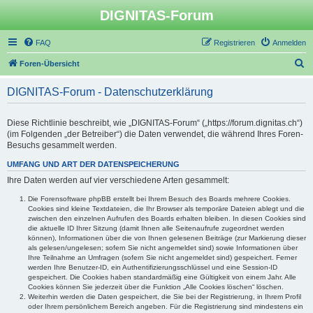
DIGNITAS-Forum
FAQ
Registrieren
Anmelden
S
Foren-Übersicht
u
DIGNITAS-Forum - Datenschutzerklärung
c
h
Diese Richtlinie beschreibt, wie „DIGNITAS-Forum“ („https://forum.dignitas.ch“)
e
(im Folgenden „der Betreiber“) die Daten verwendet, die während Ihres Foren-
Besuchs gesammelt werden.
UMFANG UND ART DER DATENSPEICHERUNG
Ihre Daten werden auf vier verschiedene Arten gesammelt:
Die Forensoftware phpBB erstellt bei Ihrem Besuch des Boards mehrere Cookies.
Cookies sind kleine Textdateien, die Ihr Browser als temporäre Dateien ablegt und die
zwischen den einzelnen Aufrufen des Boards erhalten bleiben. In diesen Cookies sind
die aktuelle ID Ihrer Sitzung (damit Ihnen alle Seitenaufrufe zugeordnet werden
können), Informationen über die von Ihnen gelesenen Beiträge (zur Markierung dieser
als gelesen/ungelesen; sofern Sie nicht angemeldet sind) sowie Informationen über
Ihre Teilnahme an Umfragen (sofern Sie nicht angemeldet sind) gespeichert. Ferner
werden Ihre Benutzer-ID, ein Authentifizierungsschlüssel und eine Session-ID
gespeichert. Die Cookies haben standardmäßig eine Gültigkeit von einem Jahr. Alle
Cookies können Sie jederzeit über die Funktion „Alle Cookies löschen“ löschen.
Weiterhin werden die Daten gespeichert, die Sie bei der Registrierung, in Ihrem Profil
oder Ihrem persönlichem Bereich angeben. Für die Registrierung sind mindestens ein