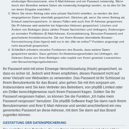
eindeutiger Benutzername, eine E-Mail-Adresse und ein Passwort notwendig. Wenn
durch den Betreiber weitere Daten als notwendig festgelegt wurden, so ist dies für Sie
vor deren Eingabe ersichtlich.
Wenn Sie einen Beitrag oder eine private Nachricht erstellen, so werden die dort
eingegebenen Daten ebenfalls gespeichert. Gleiches gilt, wenn Sie einen Beitrag als
Entwurf zwischenspeichern. In diesen Fällen wird auch Ihre IP-Adresse gespeichert.
Die IP-Adresse wird weiterhin bei folgenden Aktionen gespeichert: Löschen und
Ändern von Beiträgen (dazu zählen Private Nachrichten und Umfragen), Änderungen
an zentralen Profildaten (E-Mail-Adresse, Kontoaktivierung, Benutzer-Passwort) und
gescheiterte Anmeldeversuche. Die von Ihrem Browser übermittelte Browser-
Kennzeichnung (User Agent) wird nur in der „Wer ist online?“-Funktion angezeigt und
nicht dauerhaft gespeichert.
Schließlich erfordern einzelne Funktionen des Boards, dass weitere Daten
gespeichert werden. Dazu gehören Ihr Abstimmungsverhalten bei Umfragen, der
Gelesen-Status von Ihren Beiträgen oder explizit von Ihnen gesetzte Lesezeichen
oder Benachrichtigungsfunktionen.
Ihr Passwort wird mit einer Einwege-Verschlüsselung (Hash) gespeichert, so
dass es sicher ist. Jedoch wird Ihnen empfohlen, dieses Passwort nicht auf
einer Vielzahl von Webseiten zu verwenden. Das Passwort ist Ihr Schlüssel zu
Ihrem Benutzerkonto für das Board, also gehen Sie mit ihm sorgsam um.
Insbesondere wird Sie kein Vertreter des Betreibers, von phpBB Limited oder
ein Dritter berechtigterweise nach Ihrem Passwort fragen. Sollten Sie Ihr
Passwort vergessen haben, so können Sie die Funktion „Ich habe mein
Passwort vergessen“ benutzen. Die phpBB-Software fragt Sie dann nach Ihrem
Benutzernamen und Ihrer E-Mail-Adresse und sendet anschließend ein neu
generiertes Passwort an diese Adresse, mit dem Sie dann auf das Board
zugreifen können.
GESTATTUNG DER DATENSPEICHERUNG