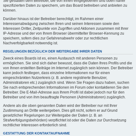
Sie gestatten dem Betreiber, die von Ihnen eingegebenen und oben näher
spezifizierten Daten zu speichern, um das Board betreiben und anbieten zu
können.
Darüber hinaus ist der Betreiber berechtigt, im Rahmen einer
Interessenabwägung zwischen Ihren und seinen Interessen sowie den
Interessen Dritter, Zeitpunkte von Zugriffen und Aktionen zusammen mit Ihrer
IP-Adresse und der von Ihrem Browser übermittelter Browser-Kennung zu
speichern, sofern dies zur Gefahrenabwehr oder zur rechtlichen
Nachverfolgbarkeit notwendig ist.
REGELUNGEN BEZÜGLICH DER WEITERGABE IHRER DATEN
Zweck eines Boards ist es, einen Austausch mit anderen Personen zu
ermöglichen. Sie sind sich daher bewusst, dass die Daten Ihres Profils und die
von Ihnen erstellten Beiträge im Internet zugänglich sein können. Der Betreiber
kann jedoch festlegen, dass einzelne Informationen nur für einen
eingeschränkten Nutzerkreis (z. B. andere registrierte Benutzer,
Administratoren etc.) zugänglich sind. Wenn Sie Fragen dazu haben, suchen
Sie nach entsprechenden Informationen im Forum oder kontaktieren Sie den
Betreiber. Die E-Mail-Adresse aus Ihrem Profil ist dabei jedoch nur für den
Betreiber und von ihm beauftragte Personen (Administratoren) zugänglich.
Andere als die oben genannten Daten wird der Betreiber nur mit Ihrer
Zustimmung an Dritte weitergeben. Dies gilt nicht, sofern er auf Grund
gesetzlicher Regelungen zur Weitergabe der Daten (z. B. an
Strafverfolgungsbehörden) verpflichtet ist oder die Daten zur Durchsetzung
rechtlicher Interessen erforderlich sind.
GESTATTUNG DER KONTAKTAUFNAHME