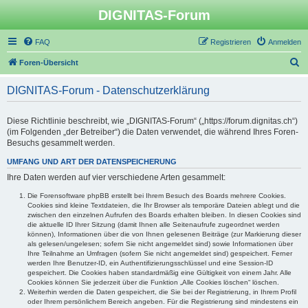
DIGNITAS-Forum
FAQ
Registrieren
Anmelden
S
Foren-Übersicht
u
DIGNITAS-Forum - Datenschutzerklärung
c
h
Diese Richtlinie beschreibt, wie „DIGNITAS-Forum“ („https://forum.dignitas.ch“)
e
(im Folgenden „der Betreiber“) die Daten verwendet, die während Ihres Foren-
Besuchs gesammelt werden.
UMFANG UND ART DER DATENSPEICHERUNG
Ihre Daten werden auf vier verschiedene Arten gesammelt:
Die Forensoftware phpBB erstellt bei Ihrem Besuch des Boards mehrere Cookies.
Cookies sind kleine Textdateien, die Ihr Browser als temporäre Dateien ablegt und die
zwischen den einzelnen Aufrufen des Boards erhalten bleiben. In diesen Cookies sind
die aktuelle ID Ihrer Sitzung (damit Ihnen alle Seitenaufrufe zugeordnet werden
können), Informationen über die von Ihnen gelesenen Beiträge (zur Markierung dieser
als gelesen/ungelesen; sofern Sie nicht angemeldet sind) sowie Informationen über
Ihre Teilnahme an Umfragen (sofern Sie nicht angemeldet sind) gespeichert. Ferner
werden Ihre Benutzer-ID, ein Authentifizierungsschlüssel und eine Session-ID
gespeichert. Die Cookies haben standardmäßig eine Gültigkeit von einem Jahr. Alle
Cookies können Sie jederzeit über die Funktion „Alle Cookies löschen“ löschen.
Weiterhin werden die Daten gespeichert, die Sie bei der Registrierung, in Ihrem Profil
oder Ihrem persönlichem Bereich angeben. Für die Registrierung sind mindestens ein