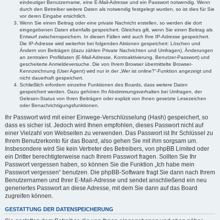
eindeutiger Benutzername, eine E-Mail-Adresse und ein Passwort notwendig. Wenn
durch den Betreiber weitere Daten als notwendig festgelegt wurden, so ist dies für Sie
vor deren Eingabe ersichtlich.
Wenn Sie einen Beitrag oder eine private Nachricht erstellen, so werden die dort
eingegebenen Daten ebenfalls gespeichert. Gleiches gilt, wenn Sie einen Beitrag als
Entwurf zwischenspeichern. In diesen Fällen wird auch Ihre IP-Adresse gespeichert.
Die IP-Adresse wird weiterhin bei folgenden Aktionen gespeichert: Löschen und
Ändern von Beiträgen (dazu zählen Private Nachrichten und Umfragen), Änderungen
an zentralen Profildaten (E-Mail-Adresse, Kontoaktivierung, Benutzer-Passwort) und
gescheiterte Anmeldeversuche. Die von Ihrem Browser übermittelte Browser-
Kennzeichnung (User Agent) wird nur in der „Wer ist online?“-Funktion angezeigt und
nicht dauerhaft gespeichert.
Schließlich erfordern einzelne Funktionen des Boards, dass weitere Daten
gespeichert werden. Dazu gehören Ihr Abstimmungsverhalten bei Umfragen, der
Gelesen-Status von Ihren Beiträgen oder explizit von Ihnen gesetzte Lesezeichen
oder Benachrichtigungsfunktionen.
Ihr Passwort wird mit einer Einwege-Verschlüsselung (Hash) gespeichert, so
dass es sicher ist. Jedoch wird Ihnen empfohlen, dieses Passwort nicht auf
einer Vielzahl von Webseiten zu verwenden. Das Passwort ist Ihr Schlüssel zu
Ihrem Benutzerkonto für das Board, also gehen Sie mit ihm sorgsam um.
Insbesondere wird Sie kein Vertreter des Betreibers, von phpBB Limited oder
ein Dritter berechtigterweise nach Ihrem Passwort fragen. Sollten Sie Ihr
Passwort vergessen haben, so können Sie die Funktion „Ich habe mein
Passwort vergessen“ benutzen. Die phpBB-Software fragt Sie dann nach Ihrem
Benutzernamen und Ihrer E-Mail-Adresse und sendet anschließend ein neu
generiertes Passwort an diese Adresse, mit dem Sie dann auf das Board
zugreifen können.
GESTATTUNG DER DATENSPEICHERUNG