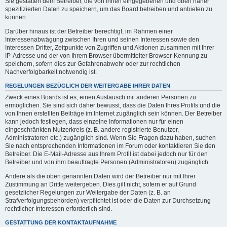
Sie gestatten dem Betreiber, die von Ihnen eingegebenen und oben näher
spezifizierten Daten zu speichern, um das Board betreiben und anbieten zu
können.
Darüber hinaus ist der Betreiber berechtigt, im Rahmen einer
Interessenabwägung zwischen Ihren und seinen Interessen sowie den
Interessen Dritter, Zeitpunkte von Zugriffen und Aktionen zusammen mit Ihrer
IP-Adresse und der von Ihrem Browser übermittelter Browser-Kennung zu
speichern, sofern dies zur Gefahrenabwehr oder zur rechtlichen
Nachverfolgbarkeit notwendig ist.
REGELUNGEN BEZÜGLICH DER WEITERGABE IHRER DATEN
Zweck eines Boards ist es, einen Austausch mit anderen Personen zu
ermöglichen. Sie sind sich daher bewusst, dass die Daten Ihres Profils und die
von Ihnen erstellten Beiträge im Internet zugänglich sein können. Der Betreiber
kann jedoch festlegen, dass einzelne Informationen nur für einen
eingeschränkten Nutzerkreis (z. B. andere registrierte Benutzer,
Administratoren etc.) zugänglich sind. Wenn Sie Fragen dazu haben, suchen
Sie nach entsprechenden Informationen im Forum oder kontaktieren Sie den
Betreiber. Die E-Mail-Adresse aus Ihrem Profil ist dabei jedoch nur für den
Betreiber und von ihm beauftragte Personen (Administratoren) zugänglich.
Andere als die oben genannten Daten wird der Betreiber nur mit Ihrer
Zustimmung an Dritte weitergeben. Dies gilt nicht, sofern er auf Grund
gesetzlicher Regelungen zur Weitergabe der Daten (z. B. an
Strafverfolgungsbehörden) verpflichtet ist oder die Daten zur Durchsetzung
rechtlicher Interessen erforderlich sind.
GESTATTUNG DER KONTAKTAUFNAHME