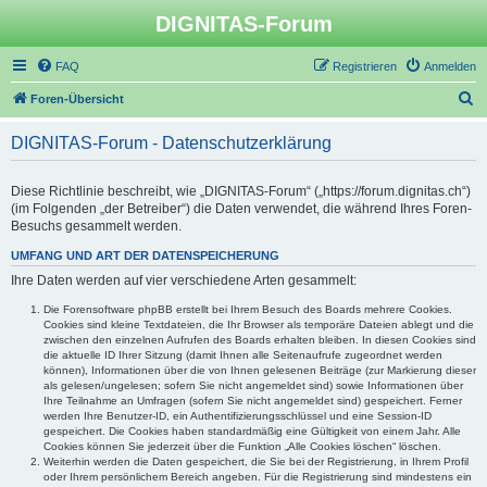
DIGNITAS-Forum
FAQ
Registrieren
Anmelden
S
Foren-Übersicht
u
DIGNITAS-Forum - Datenschutzerklärung
c
h
Diese Richtlinie beschreibt, wie „DIGNITAS-Forum“ („https://forum.dignitas.ch“)
e
(im Folgenden „der Betreiber“) die Daten verwendet, die während Ihres Foren-
Besuchs gesammelt werden.
UMFANG UND ART DER DATENSPEICHERUNG
Ihre Daten werden auf vier verschiedene Arten gesammelt:
Die Forensoftware phpBB erstellt bei Ihrem Besuch des Boards mehrere Cookies.
Cookies sind kleine Textdateien, die Ihr Browser als temporäre Dateien ablegt und die
zwischen den einzelnen Aufrufen des Boards erhalten bleiben. In diesen Cookies sind
die aktuelle ID Ihrer Sitzung (damit Ihnen alle Seitenaufrufe zugeordnet werden
können), Informationen über die von Ihnen gelesenen Beiträge (zur Markierung dieser
als gelesen/ungelesen; sofern Sie nicht angemeldet sind) sowie Informationen über
Ihre Teilnahme an Umfragen (sofern Sie nicht angemeldet sind) gespeichert. Ferner
werden Ihre Benutzer-ID, ein Authentifizierungsschlüssel und eine Session-ID
gespeichert. Die Cookies haben standardmäßig eine Gültigkeit von einem Jahr. Alle
Cookies können Sie jederzeit über die Funktion „Alle Cookies löschen“ löschen.
Weiterhin werden die Daten gespeichert, die Sie bei der Registrierung, in Ihrem Profil
oder Ihrem persönlichem Bereich angeben. Für die Registrierung sind mindestens ein