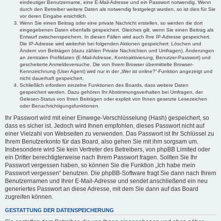
eindeutiger Benutzername, eine E-Mail-Adresse und ein Passwort notwendig. Wenn
durch den Betreiber weitere Daten als notwendig festgelegt wurden, so ist dies für Sie
vor deren Eingabe ersichtlich.
Wenn Sie einen Beitrag oder eine private Nachricht erstellen, so werden die dort
eingegebenen Daten ebenfalls gespeichert. Gleiches gilt, wenn Sie einen Beitrag als
Entwurf zwischenspeichern. In diesen Fällen wird auch Ihre IP-Adresse gespeichert.
Die IP-Adresse wird weiterhin bei folgenden Aktionen gespeichert: Löschen und
Ändern von Beiträgen (dazu zählen Private Nachrichten und Umfragen), Änderungen
an zentralen Profildaten (E-Mail-Adresse, Kontoaktivierung, Benutzer-Passwort) und
gescheiterte Anmeldeversuche. Die von Ihrem Browser übermittelte Browser-
Kennzeichnung (User Agent) wird nur in der „Wer ist online?“-Funktion angezeigt und
nicht dauerhaft gespeichert.
Schließlich erfordern einzelne Funktionen des Boards, dass weitere Daten
gespeichert werden. Dazu gehören Ihr Abstimmungsverhalten bei Umfragen, der
Gelesen-Status von Ihren Beiträgen oder explizit von Ihnen gesetzte Lesezeichen
oder Benachrichtigungsfunktionen.
Ihr Passwort wird mit einer Einwege-Verschlüsselung (Hash) gespeichert, so
dass es sicher ist. Jedoch wird Ihnen empfohlen, dieses Passwort nicht auf
einer Vielzahl von Webseiten zu verwenden. Das Passwort ist Ihr Schlüssel zu
Ihrem Benutzerkonto für das Board, also gehen Sie mit ihm sorgsam um.
Insbesondere wird Sie kein Vertreter des Betreibers, von phpBB Limited oder
ein Dritter berechtigterweise nach Ihrem Passwort fragen. Sollten Sie Ihr
Passwort vergessen haben, so können Sie die Funktion „Ich habe mein
Passwort vergessen“ benutzen. Die phpBB-Software fragt Sie dann nach Ihrem
Benutzernamen und Ihrer E-Mail-Adresse und sendet anschließend ein neu
generiertes Passwort an diese Adresse, mit dem Sie dann auf das Board
zugreifen können.
GESTATTUNG DER DATENSPEICHERUNG