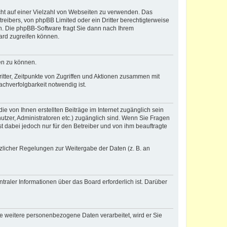
icht auf einer Vielzahl von Webseiten zu verwenden. Das
reibers, von phpBB Limited oder ein Dritter berechtigterweise
n. Die phpBB-Software fragt Sie dann nach Ihrem
ard zugreifen können.
en zu können.
itter, Zeitpunkte von Zugriffen und Aktionen zusammen mit
chverfolgbarkeit notwendig ist.
e von Ihnen erstellten Beiträge im Internet zugänglich sein
nutzer, Administratoren etc.) zugänglich sind. Wenn Sie Fragen
t dabei jedoch nur für den Betreiber und von ihm beauftragte
tzlicher Regelungen zur Weitergabe der Daten (z. B. an
raler Informationen über das Board erforderlich ist. Darüber
re weitere personenbezogene Daten verarbeitet, wird er Sie