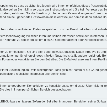
speichert, so dass es sicher ist. Jedoch wird Ihnen empfohlen, dieses Passwort n
d, also gehen Sie mit ihm sorgsam um. Insbesondere wird Sie kein Vertreter des Bet
en haben, so können Sie die Funktion „Ich habe mein Passwort vergessen“ benutze
end ein neu generiertes Passwort an diese Adresse, mit dem Sie dann auf das Bo
oben näher spezifizierten Daten zu speichern, um das Board betreiben und anbiet
 Interessenabwägung zwischen Ihren und seinen Interessen sowie den Interessen Dr
ser-Kennung zu speichern, sofern dies zur Gefahrenabwehr oder zur rechtlichen Na
n zu ermöglichen. Sie sind sich daher bewusst, dass die Daten Ihres Profils und di
ormationen nur für einen eingeschränkten Nutzerkreis (z. B. andere registrierte Be
orum oder kontaktieren Sie den Betreiber. Die E-Mail-Adresse aus Ihrem Profil is
 Ihrer Zustimmung an Dritte weitergeben. Dies gilt nicht, sofern er auf Grund gese
urchsetzung rechtlicher Interessen erforderlich sind.
 Ihnen angegebenen Kontaktdaten zu kontaktieren, sofern dies zur Übermittlung zent
Sie dies in Ihrem persönlichen Bereich gestattet haben.
phpBB-Software umfassen. Sofern der Betreiber in anderen Bereichen seiner Softwa