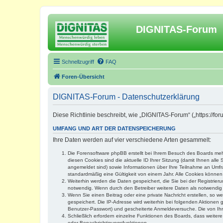
DIGNITAS-Forum
Schnellzugriff
FAQ
Foren-Übersicht
DIGNITAS-Forum - Datenschutzerklärung
Diese Richtlinie beschreibt, wie „DIGNITAS-Forum“ („https://f
UMFANG UND ART DER DATENSPEICHERUNG
Ihre Daten werden auf vier verschiedene Arten gesammelt:
Die Forensoftware phpBB erstellt bei Ihrem Besuch des Boards mehr
diesen Cookies sind die aktuelle ID Ihrer Sitzung (damit Ihnen all
angemeldet sind) sowie Informationen über Ihre Teilnahme an Umfra
standardmäßig eine Gültigkeit von einem Jahr. Alle Cookies können 
Weiterhin werden die Daten gespeichert, die Sie bei der Registrier
notwendig. Wenn durch den Betreiber weitere Daten als notwendig fe
Wenn Sie einen Beitrag oder eine private Nachricht erstellen, so w
gespeichert. Die IP-Adresse wird weiterhin bei folgenden Aktionen
Benutzer-Passwort) und gescheiterte Anmeldeversuche. Die von Ihre
Schließlich erfordern einzelne Funktionen des Boards, dass weite
oder Benachrichtigungsfunktionen.