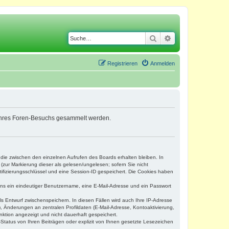
Suche
Erweiterte Suche
Registrieren
Anmelden
nd Ihres Foren-Besuchs gesammelt werden.
 die zwischen den einzelnen Aufrufen des Boards erhalten bleiben. In
(zur Markierung dieser als gelesen/ungelesen; sofern Sie nicht
tifizierungsschlüssel und eine Session-ID gespeichert. Die Cookies haben
tens ein eindeutiger Benutzername, eine E-Mail-Adresse und ein Passwort
ls Entwurf zwischenspeichern. In diesen Fällen wird auch Ihre IP-Adresse
, Änderungen an zentralen Profildaten (E-Mail-Adresse, Kontoaktivierung,
nktion angezeigt und nicht dauerhaft gespeichert.
Status von Ihren Beiträgen oder explizit von Ihnen gesetzte Lesezeichen