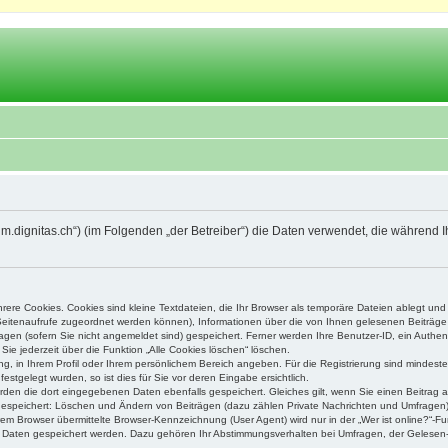
orum.dignitas.ch“) (im Folgenden „der Betreiber“) die Daten verwendet, die währe
ere Cookies. Cookies sind kleine Textdateien, die Ihr Browser als temporäre Dateien ablegt und
e Seitenaufrufe zugeordnet werden können), Informationen über die von Ihnen gelesenen Beiträge 
gen (sofern Sie nicht angemeldet sind) gespeichert. Ferner werden Ihre Benutzer-ID, ein Authen
Sie jederzeit über die Funktion „Alle Cookies löschen“ löschen.
ung, in Ihrem Profil oder Ihrem persönlichem Bereich angeben. Für die Registrierung sind mindes
stgelegt wurden, so ist dies für Sie vor deren Eingabe ersichtlich.
erden die dort eingegebenen Daten ebenfalls gespeichert. Gleiches gilt, wenn Sie einen Beitrag a
 gespeichert: Löschen und Ändern von Beiträgen (dazu zählen Private Nachrichten und Umfragen)
m Browser übermittelte Browser-Kennzeichnung (User Agent) wird nur in der „Wer ist online?“-Fu
re Daten gespeichert werden. Dazu gehören Ihr Abstimmungsverhalten bei Umfragen, der Gelesen-