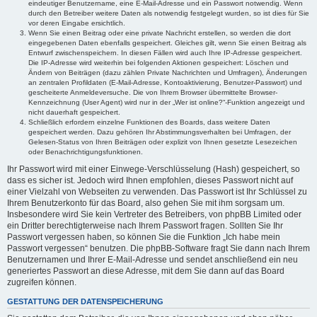
eindeutiger Benutzername, eine E-Mail-Adresse und ein Passwort notwendig. Wenn
durch den Betreiber weitere Daten als notwendig festgelegt wurden, so ist dies für Sie
vor deren Eingabe ersichtlich.
Wenn Sie einen Beitrag oder eine private Nachricht erstellen, so werden die dort
eingegebenen Daten ebenfalls gespeichert. Gleiches gilt, wenn Sie einen Beitrag als
Entwurf zwischenspeichern. In diesen Fällen wird auch Ihre IP-Adresse gespeichert.
Die IP-Adresse wird weiterhin bei folgenden Aktionen gespeichert: Löschen und
Ändern von Beiträgen (dazu zählen Private Nachrichten und Umfragen), Änderungen
an zentralen Profildaten (E-Mail-Adresse, Kontoaktivierung, Benutzer-Passwort) und
gescheiterte Anmeldeversuche. Die von Ihrem Browser übermittelte Browser-
Kennzeichnung (User Agent) wird nur in der „Wer ist online?“-Funktion angezeigt und
nicht dauerhaft gespeichert.
Schließlich erfordern einzelne Funktionen des Boards, dass weitere Daten
gespeichert werden. Dazu gehören Ihr Abstimmungsverhalten bei Umfragen, der
Gelesen-Status von Ihren Beiträgen oder explizit von Ihnen gesetzte Lesezeichen
oder Benachrichtigungsfunktionen.
Ihr Passwort wird mit einer Einwege-Verschlüsselung (Hash) gespeichert, so
dass es sicher ist. Jedoch wird Ihnen empfohlen, dieses Passwort nicht auf
einer Vielzahl von Webseiten zu verwenden. Das Passwort ist Ihr Schlüssel zu
Ihrem Benutzerkonto für das Board, also gehen Sie mit ihm sorgsam um.
Insbesondere wird Sie kein Vertreter des Betreibers, von phpBB Limited oder
ein Dritter berechtigterweise nach Ihrem Passwort fragen. Sollten Sie Ihr
Passwort vergessen haben, so können Sie die Funktion „Ich habe mein
Passwort vergessen“ benutzen. Die phpBB-Software fragt Sie dann nach Ihrem
Benutzernamen und Ihrer E-Mail-Adresse und sendet anschließend ein neu
generiertes Passwort an diese Adresse, mit dem Sie dann auf das Board
zugreifen können.
GESTATTUNG DER DATENSPEICHERUNG