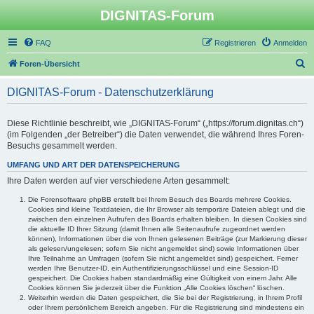
DIGNITAS-Forum
FAQ
Registrieren
Anmelden
S
Foren-Übersicht
u
DIGNITAS-Forum - Datenschutzerklärung
c
h
Diese Richtlinie beschreibt, wie „DIGNITAS-Forum“ („https://forum.dignitas.ch“)
e
(im Folgenden „der Betreiber“) die Daten verwendet, die während Ihres Foren-
Besuchs gesammelt werden.
UMFANG UND ART DER DATENSPEICHERUNG
Ihre Daten werden auf vier verschiedene Arten gesammelt:
Die Forensoftware phpBB erstellt bei Ihrem Besuch des Boards mehrere Cookies.
Cookies sind kleine Textdateien, die Ihr Browser als temporäre Dateien ablegt und die
zwischen den einzelnen Aufrufen des Boards erhalten bleiben. In diesen Cookies sind
die aktuelle ID Ihrer Sitzung (damit Ihnen alle Seitenaufrufe zugeordnet werden
können), Informationen über die von Ihnen gelesenen Beiträge (zur Markierung dieser
als gelesen/ungelesen; sofern Sie nicht angemeldet sind) sowie Informationen über
Ihre Teilnahme an Umfragen (sofern Sie nicht angemeldet sind) gespeichert. Ferner
werden Ihre Benutzer-ID, ein Authentifizierungsschlüssel und eine Session-ID
gespeichert. Die Cookies haben standardmäßig eine Gültigkeit von einem Jahr. Alle
Cookies können Sie jederzeit über die Funktion „Alle Cookies löschen“ löschen.
Weiterhin werden die Daten gespeichert, die Sie bei der Registrierung, in Ihrem Profil
oder Ihrem persönlichem Bereich angeben. Für die Registrierung sind mindestens ein