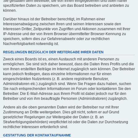
Sie gestatten dem Betreiber, die von Ihnen eingegebenen und oben näher
spezifizierten Daten zu speichern, um das Board betreiben und anbieten zu
können.
Darüber hinaus ist der Betreiber berechtigt, im Rahmen einer
Interessenabwägung zwischen Ihren und seinen Interessen sowie den
Interessen Dritter, Zeitpunkte von Zugriffen und Aktionen zusammen mit Ihrer
IP-Adresse und der von Ihrem Browser übermittelter Browser-Kennung zu
speichern, sofern dies zur Gefahrenabwehr oder zur rechtlichen
Nachverfolgbarkeit notwendig ist.
REGELUNGEN BEZÜGLICH DER WEITERGABE IHRER DATEN
Zweck eines Boards ist es, einen Austausch mit anderen Personen zu
ermöglichen. Sie sind sich daher bewusst, dass die Daten Ihres Profils und die
von Ihnen erstellten Beiträge im Internet zugänglich sein können. Der Betreiber
kann jedoch festlegen, dass einzelne Informationen nur für einen
eingeschränkten Nutzerkreis (z. B. andere registrierte Benutzer,
Administratoren etc.) zugänglich sind. Wenn Sie Fragen dazu haben, suchen
Sie nach entsprechenden Informationen im Forum oder kontaktieren Sie den
Betreiber. Die E-Mail-Adresse aus Ihrem Profil ist dabei jedoch nur für den
Betreiber und von ihm beauftragte Personen (Administratoren) zugänglich.
Andere als die oben genannten Daten wird der Betreiber nur mit Ihrer
Zustimmung an Dritte weitergeben. Dies gilt nicht, sofern er auf Grund
gesetzlicher Regelungen zur Weitergabe der Daten (z. B. an
Strafverfolgungsbehörden) verpflichtet ist oder die Daten zur Durchsetzung
rechtlicher Interessen erforderlich sind.
GESTATTUNG DER KONTAKTAUFNAHME