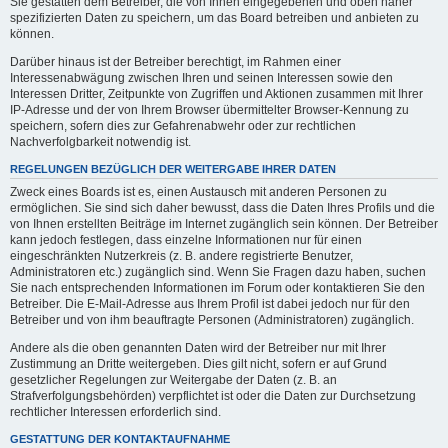
Sie gestatten dem Betreiber, die von Ihnen eingegebenen und oben näher
spezifizierten Daten zu speichern, um das Board betreiben und anbieten zu
können.
Darüber hinaus ist der Betreiber berechtigt, im Rahmen einer
Interessenabwägung zwischen Ihren und seinen Interessen sowie den
Interessen Dritter, Zeitpunkte von Zugriffen und Aktionen zusammen mit Ihrer
IP-Adresse und der von Ihrem Browser übermittelter Browser-Kennung zu
speichern, sofern dies zur Gefahrenabwehr oder zur rechtlichen
Nachverfolgbarkeit notwendig ist.
REGELUNGEN BEZÜGLICH DER WEITERGABE IHRER DATEN
Zweck eines Boards ist es, einen Austausch mit anderen Personen zu
ermöglichen. Sie sind sich daher bewusst, dass die Daten Ihres Profils und die
von Ihnen erstellten Beiträge im Internet zugänglich sein können. Der Betreiber
kann jedoch festlegen, dass einzelne Informationen nur für einen
eingeschränkten Nutzerkreis (z. B. andere registrierte Benutzer,
Administratoren etc.) zugänglich sind. Wenn Sie Fragen dazu haben, suchen
Sie nach entsprechenden Informationen im Forum oder kontaktieren Sie den
Betreiber. Die E-Mail-Adresse aus Ihrem Profil ist dabei jedoch nur für den
Betreiber und von ihm beauftragte Personen (Administratoren) zugänglich.
Andere als die oben genannten Daten wird der Betreiber nur mit Ihrer
Zustimmung an Dritte weitergeben. Dies gilt nicht, sofern er auf Grund
gesetzlicher Regelungen zur Weitergabe der Daten (z. B. an
Strafverfolgungsbehörden) verpflichtet ist oder die Daten zur Durchsetzung
rechtlicher Interessen erforderlich sind.
GESTATTUNG DER KONTAKTAUFNAHME