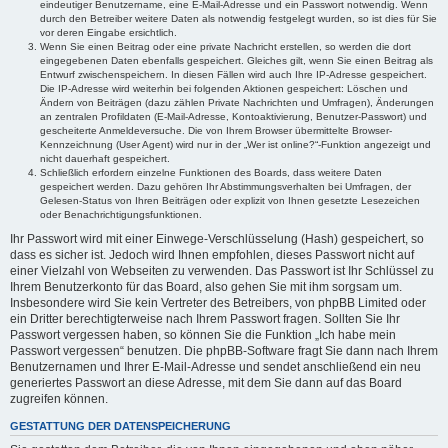
eindeutiger Benutzername, eine E-Mail-Adresse und ein Passwort notwendig. Wenn
durch den Betreiber weitere Daten als notwendig festgelegt wurden, so ist dies für Sie
vor deren Eingabe ersichtlich.
Wenn Sie einen Beitrag oder eine private Nachricht erstellen, so werden die dort
eingegebenen Daten ebenfalls gespeichert. Gleiches gilt, wenn Sie einen Beitrag als
Entwurf zwischenspeichern. In diesen Fällen wird auch Ihre IP-Adresse gespeichert.
Die IP-Adresse wird weiterhin bei folgenden Aktionen gespeichert: Löschen und
Ändern von Beiträgen (dazu zählen Private Nachrichten und Umfragen), Änderungen
an zentralen Profildaten (E-Mail-Adresse, Kontoaktivierung, Benutzer-Passwort) und
gescheiterte Anmeldeversuche. Die von Ihrem Browser übermittelte Browser-
Kennzeichnung (User Agent) wird nur in der „Wer ist online?“-Funktion angezeigt und
nicht dauerhaft gespeichert.
Schließlich erfordern einzelne Funktionen des Boards, dass weitere Daten
gespeichert werden. Dazu gehören Ihr Abstimmungsverhalten bei Umfragen, der
Gelesen-Status von Ihren Beiträgen oder explizit von Ihnen gesetzte Lesezeichen
oder Benachrichtigungsfunktionen.
Ihr Passwort wird mit einer Einwege-Verschlüsselung (Hash) gespeichert, so
dass es sicher ist. Jedoch wird Ihnen empfohlen, dieses Passwort nicht auf
einer Vielzahl von Webseiten zu verwenden. Das Passwort ist Ihr Schlüssel zu
Ihrem Benutzerkonto für das Board, also gehen Sie mit ihm sorgsam um.
Insbesondere wird Sie kein Vertreter des Betreibers, von phpBB Limited oder
ein Dritter berechtigterweise nach Ihrem Passwort fragen. Sollten Sie Ihr
Passwort vergessen haben, so können Sie die Funktion „Ich habe mein
Passwort vergessen“ benutzen. Die phpBB-Software fragt Sie dann nach Ihrem
Benutzernamen und Ihrer E-Mail-Adresse und sendet anschließend ein neu
generiertes Passwort an diese Adresse, mit dem Sie dann auf das Board
zugreifen können.
GESTATTUNG DER DATENSPEICHERUNG