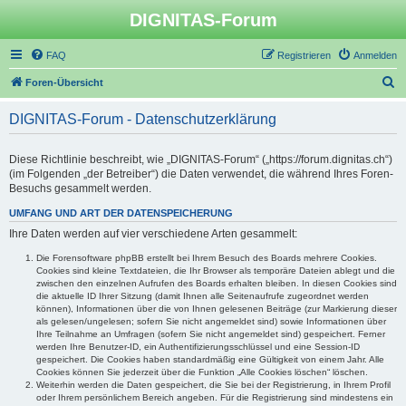
DIGNITAS-Forum
FAQ
Registrieren
Anmelden
S
Foren-Übersicht
u
DIGNITAS-Forum - Datenschutzerklärung
c
h
Diese Richtlinie beschreibt, wie „DIGNITAS-Forum“ („https://forum.dignitas.ch“)
e
(im Folgenden „der Betreiber“) die Daten verwendet, die während Ihres Foren-
Besuchs gesammelt werden.
UMFANG UND ART DER DATENSPEICHERUNG
Ihre Daten werden auf vier verschiedene Arten gesammelt:
Die Forensoftware phpBB erstellt bei Ihrem Besuch des Boards mehrere Cookies.
Cookies sind kleine Textdateien, die Ihr Browser als temporäre Dateien ablegt und die
zwischen den einzelnen Aufrufen des Boards erhalten bleiben. In diesen Cookies sind
die aktuelle ID Ihrer Sitzung (damit Ihnen alle Seitenaufrufe zugeordnet werden
können), Informationen über die von Ihnen gelesenen Beiträge (zur Markierung dieser
als gelesen/ungelesen; sofern Sie nicht angemeldet sind) sowie Informationen über
Ihre Teilnahme an Umfragen (sofern Sie nicht angemeldet sind) gespeichert. Ferner
werden Ihre Benutzer-ID, ein Authentifizierungsschlüssel und eine Session-ID
gespeichert. Die Cookies haben standardmäßig eine Gültigkeit von einem Jahr. Alle
Cookies können Sie jederzeit über die Funktion „Alle Cookies löschen“ löschen.
Weiterhin werden die Daten gespeichert, die Sie bei der Registrierung, in Ihrem Profil
oder Ihrem persönlichem Bereich angeben. Für die Registrierung sind mindestens ein