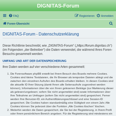
DIGNITAS-Forum
FAQ
Registrieren
Anmelden
S
Foren-Übersicht
u
DIGNITAS-Forum - Datenschutzerklärung
c
h
Diese Richtlinie beschreibt, wie „DIGNITAS-Forum“ („https://forum.dignitas.ch“)
e
(im Folgenden „der Betreiber“) die Daten verwendet, die während Ihres Foren-
Besuchs gesammelt werden.
UMFANG UND ART DER DATENSPEICHERUNG
Ihre Daten werden auf vier verschiedene Arten gesammelt:
Die Forensoftware phpBB erstellt bei Ihrem Besuch des Boards mehrere Cookies.
Cookies sind kleine Textdateien, die Ihr Browser als temporäre Dateien ablegt und die
zwischen den einzelnen Aufrufen des Boards erhalten bleiben. In diesen Cookies sind
die aktuelle ID Ihrer Sitzung (damit Ihnen alle Seitenaufrufe zugeordnet werden
können), Informationen über die von Ihnen gelesenen Beiträge (zur Markierung dieser
als gelesen/ungelesen; sofern Sie nicht angemeldet sind) sowie Informationen über
Ihre Teilnahme an Umfragen (sofern Sie nicht angemeldet sind) gespeichert. Ferner
werden Ihre Benutzer-ID, ein Authentifizierungsschlüssel und eine Session-ID
gespeichert. Die Cookies haben standardmäßig eine Gültigkeit von einem Jahr. Alle
Cookies können Sie jederzeit über die Funktion „Alle Cookies löschen“ löschen.
Weiterhin werden die Daten gespeichert, die Sie bei der Registrierung, in Ihrem Profil
oder Ihrem persönlichem Bereich angeben. Für die Registrierung sind mindestens ein