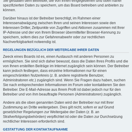
Sie gestatten dem Betreiber, die von Ihnen eingegebenen und oben näher
spezifizierten Daten zu speichern, um das Board betreiben und anbieten zu
können.
Darüber hinaus ist der Betreiber berechtigt, im Rahmen einer
Interessenabwägung zwischen Ihren und seinen Interessen sowie den
Interessen Dritter, Zeitpunkte von Zugriffen und Aktionen zusammen mit Ihrer
IP-Adresse und der von Ihrem Browser übermittelter Browser-Kennung zu
speichern, sofern dies zur Gefahrenabwehr oder zur rechtlichen
Nachverfolgbarkeit notwendig ist.
REGELUNGEN BEZÜGLICH DER WEITERGABE IHRER DATEN
Zweck eines Boards ist es, einen Austausch mit anderen Personen zu
ermöglichen. Sie sind sich daher bewusst, dass die Daten Ihres Profils und die
von Ihnen erstellten Beiträge im Internet zugänglich sein können. Der Betreiber
kann jedoch festlegen, dass einzelne Informationen nur für einen
eingeschränkten Nutzerkreis (z. B. andere registrierte Benutzer,
Administratoren etc.) zugänglich sind. Wenn Sie Fragen dazu haben, suchen
Sie nach entsprechenden Informationen im Forum oder kontaktieren Sie den
Betreiber. Die E-Mail-Adresse aus Ihrem Profil ist dabei jedoch nur für den
Betreiber und von ihm beauftragte Personen (Administratoren) zugänglich.
Andere als die oben genannten Daten wird der Betreiber nur mit Ihrer
Zustimmung an Dritte weitergeben. Dies gilt nicht, sofern er auf Grund
gesetzlicher Regelungen zur Weitergabe der Daten (z. B. an
Strafverfolgungsbehörden) verpflichtet ist oder die Daten zur Durchsetzung
rechtlicher Interessen erforderlich sind.
GESTATTUNG DER KONTAKTAUFNAHME