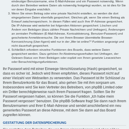
eindeutiger Benutzername, eine E-Mail-Adresse und ein Passwort notwendig. Wenn
durch den Betreiber weitere Daten als notwendig festgelegt wurden, so ist dies für Sie
vor deren Eingabe ersichtlich.
Wenn Sie einen Beitrag oder eine private Nachricht erstellen, so werden die dort
eingegebenen Daten ebenfalls gespeichert. Gleiches gilt, wenn Sie einen Beitrag als
Entwurf zwischenspeichern. In diesen Fällen wird auch Ihre IP-Adresse gespeichert.
Die IP-Adresse wird weiterhin bei folgenden Aktionen gespeichert: Löschen und
Ändern von Beiträgen (dazu zählen Private Nachrichten und Umfragen), Änderungen
an zentralen Profildaten (E-Mail-Adresse, Kontoaktivierung, Benutzer-Passwort) und
gescheiterte Anmeldeversuche. Die von Ihrem Browser übermittelte Browser-
Kennzeichnung (User Agent) wird nur in der „Wer ist online?“-Funktion angezeigt und
nicht dauerhaft gespeichert.
Schließlich erfordern einzelne Funktionen des Boards, dass weitere Daten
gespeichert werden. Dazu gehören Ihr Abstimmungsverhalten bei Umfragen, der
Gelesen-Status von Ihren Beiträgen oder explizit von Ihnen gesetzte Lesezeichen
oder Benachrichtigungsfunktionen.
Ihr Passwort wird mit einer Einwege-Verschlüsselung (Hash) gespeichert, so
dass es sicher ist. Jedoch wird Ihnen empfohlen, dieses Passwort nicht auf
einer Vielzahl von Webseiten zu verwenden. Das Passwort ist Ihr Schlüssel zu
Ihrem Benutzerkonto für das Board, also gehen Sie mit ihm sorgsam um.
Insbesondere wird Sie kein Vertreter des Betreibers, von phpBB Limited oder
ein Dritter berechtigterweise nach Ihrem Passwort fragen. Sollten Sie Ihr
Passwort vergessen haben, so können Sie die Funktion „Ich habe mein
Passwort vergessen“ benutzen. Die phpBB-Software fragt Sie dann nach Ihrem
Benutzernamen und Ihrer E-Mail-Adresse und sendet anschließend ein neu
generiertes Passwort an diese Adresse, mit dem Sie dann auf das Board
zugreifen können.
GESTATTUNG DER DATENSPEICHERUNG