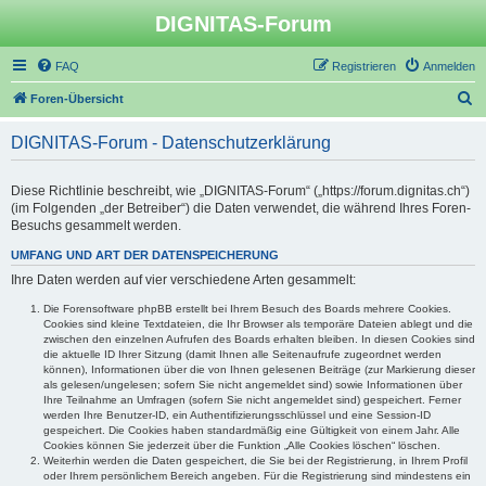
DIGNITAS-Forum
FAQ
Registrieren
Anmelden
S
Foren-Übersicht
u
DIGNITAS-Forum - Datenschutzerklärung
c
h
Diese Richtlinie beschreibt, wie „DIGNITAS-Forum“ („https://forum.dignitas.ch“)
e
(im Folgenden „der Betreiber“) die Daten verwendet, die während Ihres Foren-
Besuchs gesammelt werden.
UMFANG UND ART DER DATENSPEICHERUNG
Ihre Daten werden auf vier verschiedene Arten gesammelt:
Die Forensoftware phpBB erstellt bei Ihrem Besuch des Boards mehrere Cookies.
Cookies sind kleine Textdateien, die Ihr Browser als temporäre Dateien ablegt und die
zwischen den einzelnen Aufrufen des Boards erhalten bleiben. In diesen Cookies sind
die aktuelle ID Ihrer Sitzung (damit Ihnen alle Seitenaufrufe zugeordnet werden
können), Informationen über die von Ihnen gelesenen Beiträge (zur Markierung dieser
als gelesen/ungelesen; sofern Sie nicht angemeldet sind) sowie Informationen über
Ihre Teilnahme an Umfragen (sofern Sie nicht angemeldet sind) gespeichert. Ferner
werden Ihre Benutzer-ID, ein Authentifizierungsschlüssel und eine Session-ID
gespeichert. Die Cookies haben standardmäßig eine Gültigkeit von einem Jahr. Alle
Cookies können Sie jederzeit über die Funktion „Alle Cookies löschen“ löschen.
Weiterhin werden die Daten gespeichert, die Sie bei der Registrierung, in Ihrem Profil
oder Ihrem persönlichem Bereich angeben. Für die Registrierung sind mindestens ein