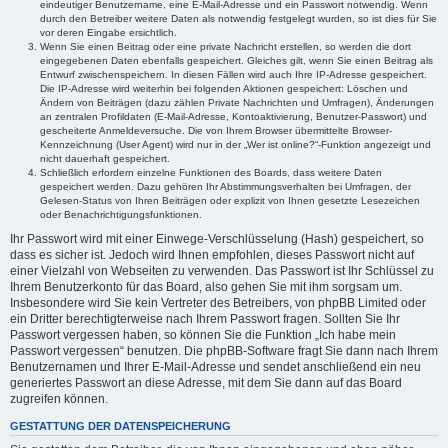
eindeutiger Benutzername, eine E-Mail-Adresse und ein Passwort notwendig. Wenn
durch den Betreiber weitere Daten als notwendig festgelegt wurden, so ist dies für Sie
vor deren Eingabe ersichtlich.
Wenn Sie einen Beitrag oder eine private Nachricht erstellen, so werden die dort
eingegebenen Daten ebenfalls gespeichert. Gleiches gilt, wenn Sie einen Beitrag als
Entwurf zwischenspeichern. In diesen Fällen wird auch Ihre IP-Adresse gespeichert.
Die IP-Adresse wird weiterhin bei folgenden Aktionen gespeichert: Löschen und
Ändern von Beiträgen (dazu zählen Private Nachrichten und Umfragen), Änderungen
an zentralen Profildaten (E-Mail-Adresse, Kontoaktivierung, Benutzer-Passwort) und
gescheiterte Anmeldeversuche. Die von Ihrem Browser übermittelte Browser-
Kennzeichnung (User Agent) wird nur in der „Wer ist online?“-Funktion angezeigt und
nicht dauerhaft gespeichert.
Schließlich erfordern einzelne Funktionen des Boards, dass weitere Daten
gespeichert werden. Dazu gehören Ihr Abstimmungsverhalten bei Umfragen, der
Gelesen-Status von Ihren Beiträgen oder explizit von Ihnen gesetzte Lesezeichen
oder Benachrichtigungsfunktionen.
Ihr Passwort wird mit einer Einwege-Verschlüsselung (Hash) gespeichert, so
dass es sicher ist. Jedoch wird Ihnen empfohlen, dieses Passwort nicht auf
einer Vielzahl von Webseiten zu verwenden. Das Passwort ist Ihr Schlüssel zu
Ihrem Benutzerkonto für das Board, also gehen Sie mit ihm sorgsam um.
Insbesondere wird Sie kein Vertreter des Betreibers, von phpBB Limited oder
ein Dritter berechtigterweise nach Ihrem Passwort fragen. Sollten Sie Ihr
Passwort vergessen haben, so können Sie die Funktion „Ich habe mein
Passwort vergessen“ benutzen. Die phpBB-Software fragt Sie dann nach Ihrem
Benutzernamen und Ihrer E-Mail-Adresse und sendet anschließend ein neu
generiertes Passwort an diese Adresse, mit dem Sie dann auf das Board
zugreifen können.
GESTATTUNG DER DATENSPEICHERUNG