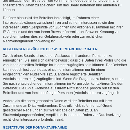
Sie gestatten dem Betreiber, die von Ihnen eingegebenen und oben näher
spezifizierten Daten zu speichern, um das Board betreiben und anbieten zu
können.
Darüber hinaus ist der Betreiber berechtigt, im Rahmen einer
Interessenabwägung zwischen Ihren und seinen Interessen sowie den
Interessen Dritter, Zeitpunkte von Zugriffen und Aktionen zusammen mit Ihrer
IP-Adresse und der von Ihrem Browser übermittelter Browser-Kennung zu
speichern, sofern dies zur Gefahrenabwehr oder zur rechtlichen
Nachverfolgbarkeit notwendig ist.
REGELUNGEN BEZÜGLICH DER WEITERGABE IHRER DATEN
Zweck eines Boards ist es, einen Austausch mit anderen Personen zu
ermöglichen. Sie sind sich daher bewusst, dass die Daten Ihres Profils und die
von Ihnen erstellten Beiträge im Internet zugänglich sein können. Der Betreiber
kann jedoch festlegen, dass einzelne Informationen nur für einen
eingeschränkten Nutzerkreis (z. B. andere registrierte Benutzer,
Administratoren etc.) zugänglich sind. Wenn Sie Fragen dazu haben, suchen
Sie nach entsprechenden Informationen im Forum oder kontaktieren Sie den
Betreiber. Die E-Mail-Adresse aus Ihrem Profil ist dabei jedoch nur für den
Betreiber und von ihm beauftragte Personen (Administratoren) zugänglich.
Andere als die oben genannten Daten wird der Betreiber nur mit Ihrer
Zustimmung an Dritte weitergeben. Dies gilt nicht, sofern er auf Grund
gesetzlicher Regelungen zur Weitergabe der Daten (z. B. an
Strafverfolgungsbehörden) verpflichtet ist oder die Daten zur Durchsetzung
rechtlicher Interessen erforderlich sind.
GESTATTUNG DER KONTAKTAUFNAHME