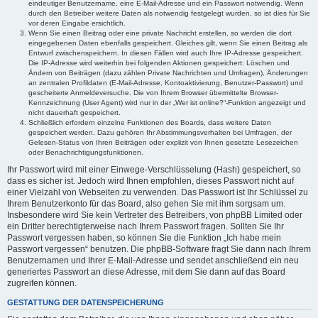
eindeutiger Benutzername, eine E-Mail-Adresse und ein Passwort notwendig. Wenn
durch den Betreiber weitere Daten als notwendig festgelegt wurden, so ist dies für Sie
vor deren Eingabe ersichtlich.
Wenn Sie einen Beitrag oder eine private Nachricht erstellen, so werden die dort
eingegebenen Daten ebenfalls gespeichert. Gleiches gilt, wenn Sie einen Beitrag als
Entwurf zwischenspeichern. In diesen Fällen wird auch Ihre IP-Adresse gespeichert.
Die IP-Adresse wird weiterhin bei folgenden Aktionen gespeichert: Löschen und
Ändern von Beiträgen (dazu zählen Private Nachrichten und Umfragen), Änderungen
an zentralen Profildaten (E-Mail-Adresse, Kontoaktivierung, Benutzer-Passwort) und
gescheiterte Anmeldeversuche. Die von Ihrem Browser übermittelte Browser-
Kennzeichnung (User Agent) wird nur in der „Wer ist online?“-Funktion angezeigt und
nicht dauerhaft gespeichert.
Schließlich erfordern einzelne Funktionen des Boards, dass weitere Daten
gespeichert werden. Dazu gehören Ihr Abstimmungsverhalten bei Umfragen, der
Gelesen-Status von Ihren Beiträgen oder explizit von Ihnen gesetzte Lesezeichen
oder Benachrichtigungsfunktionen.
Ihr Passwort wird mit einer Einwege-Verschlüsselung (Hash) gespeichert, so
dass es sicher ist. Jedoch wird Ihnen empfohlen, dieses Passwort nicht auf
einer Vielzahl von Webseiten zu verwenden. Das Passwort ist Ihr Schlüssel zu
Ihrem Benutzerkonto für das Board, also gehen Sie mit ihm sorgsam um.
Insbesondere wird Sie kein Vertreter des Betreibers, von phpBB Limited oder
ein Dritter berechtigterweise nach Ihrem Passwort fragen. Sollten Sie Ihr
Passwort vergessen haben, so können Sie die Funktion „Ich habe mein
Passwort vergessen“ benutzen. Die phpBB-Software fragt Sie dann nach Ihrem
Benutzernamen und Ihrer E-Mail-Adresse und sendet anschließend ein neu
generiertes Passwort an diese Adresse, mit dem Sie dann auf das Board
zugreifen können.
GESTATTUNG DER DATENSPEICHERUNG