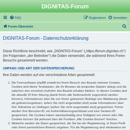
DIGNITAS-Forum
FAQ
Registrieren
Anmelden
S
Foren-Übersicht
u
DIGNITAS-Forum - Datenschutzerklärung
c
h
Diese Richtlinie beschreibt, wie „DIGNITAS-Forum“ („https://forum.dignitas.ch“)
e
(im Folgenden „der Betreiber“) die Daten verwendet, die während Ihres Foren-
Besuchs gesammelt werden.
UMFANG UND ART DER DATENSPEICHERUNG
Ihre Daten werden auf vier verschiedene Arten gesammelt:
Die Forensoftware phpBB erstellt bei Ihrem Besuch des Boards mehrere Cookies.
Cookies sind kleine Textdateien, die Ihr Browser als temporäre Dateien ablegt und die
zwischen den einzelnen Aufrufen des Boards erhalten bleiben. In diesen Cookies sind
die aktuelle ID Ihrer Sitzung (damit Ihnen alle Seitenaufrufe zugeordnet werden
können), Informationen über die von Ihnen gelesenen Beiträge (zur Markierung dieser
als gelesen/ungelesen; sofern Sie nicht angemeldet sind) sowie Informationen über
Ihre Teilnahme an Umfragen (sofern Sie nicht angemeldet sind) gespeichert. Ferner
werden Ihre Benutzer-ID, ein Authentifizierungsschlüssel und eine Session-ID
gespeichert. Die Cookies haben standardmäßig eine Gültigkeit von einem Jahr. Alle
Cookies können Sie jederzeit über die Funktion „Alle Cookies löschen“ löschen.
Weiterhin werden die Daten gespeichert, die Sie bei der Registrierung, in Ihrem Profil
oder Ihrem persönlichem Bereich angeben. Für die Registrierung sind mindestens ein