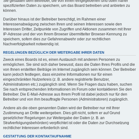
Sie gestatten dem Betreiber, die von Ihnen eingegebenen und oben näher
spezifizierten Daten zu speichern, um das Board betreiben und anbieten zu
können.
Darüber hinaus ist der Betreiber berechtigt, im Rahmen einer
Interessenabwägung zwischen Ihren und seinen Interessen sowie den
Interessen Dritter, Zeitpunkte von Zugriffen und Aktionen zusammen mit Ihrer
IP-Adresse und der von Ihrem Browser übermittelter Browser-Kennung zu
speichern, sofern dies zur Gefahrenabwehr oder zur rechtlichen
Nachverfolgbarkeit notwendig ist.
REGELUNGEN BEZÜGLICH DER WEITERGABE IHRER DATEN
Zweck eines Boards ist es, einen Austausch mit anderen Personen zu
ermöglichen. Sie sind sich daher bewusst, dass die Daten Ihres Profils und die
von Ihnen erstellten Beiträge im Internet zugänglich sein können. Der Betreiber
kann jedoch festlegen, dass einzelne Informationen nur für einen
eingeschränkten Nutzerkreis (z. B. andere registrierte Benutzer,
Administratoren etc.) zugänglich sind. Wenn Sie Fragen dazu haben, suchen
Sie nach entsprechenden Informationen im Forum oder kontaktieren Sie den
Betreiber. Die E-Mail-Adresse aus Ihrem Profil ist dabei jedoch nur für den
Betreiber und von ihm beauftragte Personen (Administratoren) zugänglich.
Andere als die oben genannten Daten wird der Betreiber nur mit Ihrer
Zustimmung an Dritte weitergeben. Dies gilt nicht, sofern er auf Grund
gesetzlicher Regelungen zur Weitergabe der Daten (z. B. an
Strafverfolgungsbehörden) verpflichtet ist oder die Daten zur Durchsetzung
rechtlicher Interessen erforderlich sind.
GESTATTUNG DER KONTAKTAUFNAHME