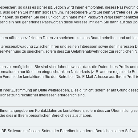
speichert, so dass es sicher ist. Jedoch wird Ihnen empfohlen, dieses Passwort n
d, also gehen Sie mit ihm sorgsam um. Insbesondere wird Sie kein Vertreter des Bet
en haben, so können Sie die Funktion „Ich habe mein Passwort vergessen“ benutze
end ein neu generiertes Passwort an diese Adresse, mit dem Sie dann auf das Bo
oben näher spezifizierten Daten zu speichern, um das Board betreiben und anbiet
 Interessenabwägung zwischen Ihren und seinen Interessen sowie den Interessen Dr
ser-Kennung zu speichern, sofern dies zur Gefahrenabwehr oder zur rechtlichen Na
n zu ermöglichen. Sie sind sich daher bewusst, dass die Daten Ihres Profils und di
ormationen nur für einen eingeschränkten Nutzerkreis (z. B. andere registrierte Be
orum oder kontaktieren Sie den Betreiber. Die E-Mail-Adresse aus Ihrem Profil is
 Ihrer Zustimmung an Dritte weitergeben. Dies gilt nicht, sofern er auf Grund gese
urchsetzung rechtlicher Interessen erforderlich sind.
 Ihnen angegebenen Kontaktdaten zu kontaktieren, sofern dies zur Übermittlung zent
Sie dies in Ihrem persönlichen Bereich gestattet haben.
phpBB-Software umfassen. Sofern der Betreiber in anderen Bereichen seiner Softwa