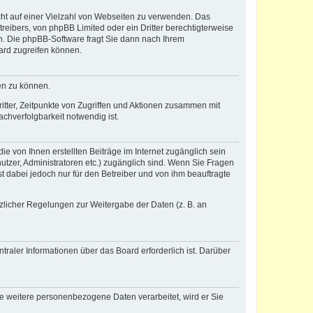
icht auf einer Vielzahl von Webseiten zu verwenden. Das
reibers, von phpBB Limited oder ein Dritter berechtigterweise
n. Die phpBB-Software fragt Sie dann nach Ihrem
ard zugreifen können.
en zu können.
itter, Zeitpunkte von Zugriffen und Aktionen zusammen mit
chverfolgbarkeit notwendig ist.
e von Ihnen erstellten Beiträge im Internet zugänglich sein
nutzer, Administratoren etc.) zugänglich sind. Wenn Sie Fragen
t dabei jedoch nur für den Betreiber und von ihm beauftragte
tzlicher Regelungen zur Weitergabe der Daten (z. B. an
raler Informationen über das Board erforderlich ist. Darüber
re weitere personenbezogene Daten verarbeitet, wird er Sie