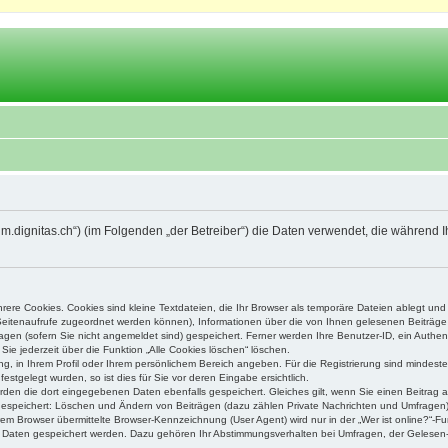
orum.dignitas.ch“) (im Folgenden „der Betreiber“) die Daten verwendet, die währe
ere Cookies. Cookies sind kleine Textdateien, die Ihr Browser als temporäre Dateien ablegt und
e Seitenaufrufe zugeordnet werden können), Informationen über die von Ihnen gelesenen Beiträge 
gen (sofern Sie nicht angemeldet sind) gespeichert. Ferner werden Ihre Benutzer-ID, ein Authen
Sie jederzeit über die Funktion „Alle Cookies löschen“ löschen.
ung, in Ihrem Profil oder Ihrem persönlichem Bereich angeben. Für die Registrierung sind mindes
stgelegt wurden, so ist dies für Sie vor deren Eingabe ersichtlich.
erden die dort eingegebenen Daten ebenfalls gespeichert. Gleiches gilt, wenn Sie einen Beitrag a
 gespeichert: Löschen und Ändern von Beiträgen (dazu zählen Private Nachrichten und Umfragen)
m Browser übermittelte Browser-Kennzeichnung (User Agent) wird nur in der „Wer ist online?“-Fu
re Daten gespeichert werden. Dazu gehören Ihr Abstimmungsverhalten bei Umfragen, der Gelesen-