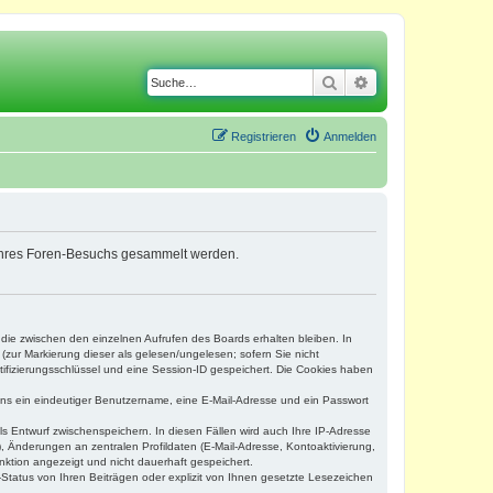
Suche
Erweiterte Suche
Registrieren
Anmelden
nd Ihres Foren-Besuchs gesammelt werden.
 die zwischen den einzelnen Aufrufen des Boards erhalten bleiben. In
(zur Markierung dieser als gelesen/ungelesen; sofern Sie nicht
tifizierungsschlüssel und eine Session-ID gespeichert. Die Cookies haben
tens ein eindeutiger Benutzername, eine E-Mail-Adresse und ein Passwort
ls Entwurf zwischenspeichern. In diesen Fällen wird auch Ihre IP-Adresse
, Änderungen an zentralen Profildaten (E-Mail-Adresse, Kontoaktivierung,
nktion angezeigt und nicht dauerhaft gespeichert.
Status von Ihren Beiträgen oder explizit von Ihnen gesetzte Lesezeichen