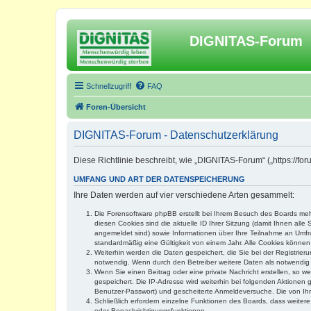
DIGNITAS-Forum
Schnellzugriff
FAQ
Foren-Übersicht
DIGNITAS-Forum - Datenschutzerklärung
Diese Richtlinie beschreibt, wie „DIGNITAS-Forum“ („https://f
UMFANG UND ART DER DATENSPEICHERUNG
Ihre Daten werden auf vier verschiedene Arten gesammelt:
Die Forensoftware phpBB erstellt bei Ihrem Besuch des Boards mehr
diesen Cookies sind die aktuelle ID Ihrer Sitzung (damit Ihnen all
angemeldet sind) sowie Informationen über Ihre Teilnahme an Umfra
standardmäßig eine Gültigkeit von einem Jahr. Alle Cookies können 
Weiterhin werden die Daten gespeichert, die Sie bei der Registrier
notwendig. Wenn durch den Betreiber weitere Daten als notwendig fe
Wenn Sie einen Beitrag oder eine private Nachricht erstellen, so w
gespeichert. Die IP-Adresse wird weiterhin bei folgenden Aktionen
Benutzer-Passwort) und gescheiterte Anmeldeversuche. Die von Ihre
Schließlich erfordern einzelne Funktionen des Boards, dass weite
oder Benachrichtigungsfunktionen.