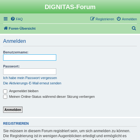
DIGNITAS-Forum
FAQ
Registrieren
Anmelden
S
Foren-Übersicht
u
Anmelden
c
h
Benutzername:
e
Passwort:
Ich habe mein Passwort vergessen
Die Aktivierungs-E-Mail erneut senden
Angemeldet bleiben
Meinen Online-Status während dieser Sitzung verbergen
REGISTRIEREN
Sie müssen in diesem Forum registriert sein, um sich anmelden zu können.
Die Registrierung ist in wenigen Augenblicken erledigt und ermöglicht es