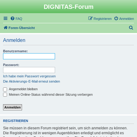
DIGNITAS-Forum
FAQ
Registrieren
Anmelden
S
Foren-Übersicht
u
Anmelden
c
h
Benutzername:
e
Passwort:
Ich habe mein Passwort vergessen
Die Aktivierungs-E-Mail erneut senden
Angemeldet bleiben
Meinen Online-Status während dieser Sitzung verbergen
REGISTRIEREN
Sie müssen in diesem Forum registriert sein, um sich anmelden zu können.
Die Registrierung ist in wenigen Augenblicken erledigt und ermöglicht es