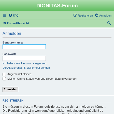
DIGNITAS-Forum
FAQ
Registrieren
Anmelden
S
Foren-Übersicht
u
Anmelden
c
h
Benutzername:
e
Passwort:
Ich habe mein Passwort vergessen
Die Aktivierungs-E-Mail erneut senden
Angemeldet bleiben
Meinen Online-Status während dieser Sitzung verbergen
REGISTRIEREN
Sie müssen in diesem Forum registriert sein, um sich anmelden zu können.
Die Registrierung ist in wenigen Augenblicken erledigt und ermöglicht es