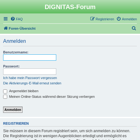
DIGNITAS-Forum
FAQ
Registrieren
Anmelden
S
Foren-Übersicht
u
Anmelden
c
h
Benutzername:
e
Passwort:
Ich habe mein Passwort vergessen
Die Aktivierungs-E-Mail erneut senden
Angemeldet bleiben
Meinen Online-Status während dieser Sitzung verbergen
REGISTRIEREN
Sie müssen in diesem Forum registriert sein, um sich anmelden zu können.
Die Registrierung ist in wenigen Augenblicken erledigt und ermöglicht es