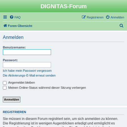
DIGNITAS-Forum
FAQ
Registrieren
Anmelden
S
Foren-Übersicht
u
Anmelden
c
h
Benutzername:
e
Passwort:
Ich habe mein Passwort vergessen
Die Aktivierungs-E-Mail erneut senden
Angemeldet bleiben
Meinen Online-Status während dieser Sitzung verbergen
REGISTRIEREN
Sie müssen in diesem Forum registriert sein, um sich anmelden zu können.
Die Registrierung ist in wenigen Augenblicken erledigt und ermöglicht es