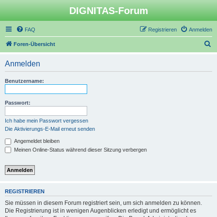
DIGNITAS-Forum
FAQ
Registrieren
Anmelden
S
Foren-Übersicht
u
Anmelden
c
h
Benutzername:
e
Passwort:
Ich habe mein Passwort vergessen
Die Aktivierungs-E-Mail erneut senden
Angemeldet bleiben
Meinen Online-Status während dieser Sitzung verbergen
REGISTRIEREN
Sie müssen in diesem Forum registriert sein, um sich anmelden zu können.
Die Registrierung ist in wenigen Augenblicken erledigt und ermöglicht es