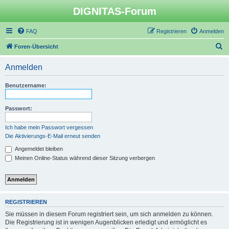
DIGNITAS-Forum
FAQ
Registrieren
Anmelden
S
Foren-Übersicht
u
Anmelden
c
h
Benutzername:
e
Passwort:
Ich habe mein Passwort vergessen
Die Aktivierungs-E-Mail erneut senden
Angemeldet bleiben
Meinen Online-Status während dieser Sitzung verbergen
REGISTRIEREN
Sie müssen in diesem Forum registriert sein, um sich anmelden zu können.
Die Registrierung ist in wenigen Augenblicken erledigt und ermöglicht es