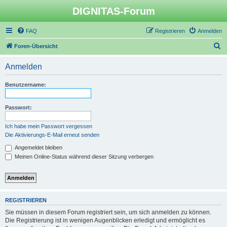
DIGNITAS-Forum
FAQ
Registrieren
Anmelden
S
Foren-Übersicht
u
Anmelden
c
h
Benutzername:
e
Passwort:
Ich habe mein Passwort vergessen
Die Aktivierungs-E-Mail erneut senden
Angemeldet bleiben
Meinen Online-Status während dieser Sitzung verbergen
REGISTRIEREN
Sie müssen in diesem Forum registriert sein, um sich anmelden zu können.
Die Registrierung ist in wenigen Augenblicken erledigt und ermöglicht es