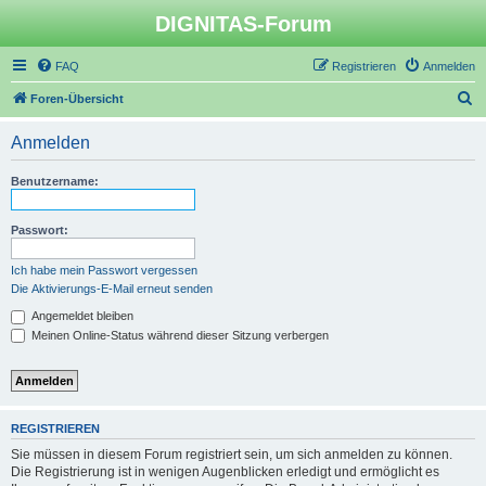
DIGNITAS-Forum
FAQ
Registrieren
Anmelden
S
Foren-Übersicht
u
Anmelden
c
h
Benutzername:
e
Passwort:
Ich habe mein Passwort vergessen
Die Aktivierungs-E-Mail erneut senden
Angemeldet bleiben
Meinen Online-Status während dieser Sitzung verbergen
REGISTRIEREN
Sie müssen in diesem Forum registriert sein, um sich anmelden zu können.
Die Registrierung ist in wenigen Augenblicken erledigt und ermöglicht es